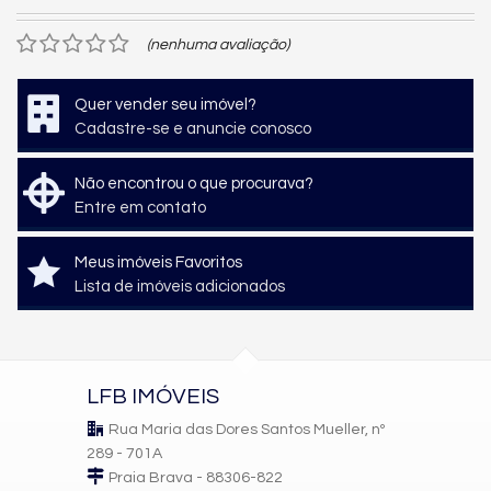
(nenhuma avaliação)
Quer vender seu imóvel?
Cadastre-se e anuncie conosco
Não encontrou o que procurava?
Entre em contato
Meus imóveis Favoritos
Lista de imóveis adicionados
LFB IMÓVEIS
Rua Maria das Dores Santos Mueller, nº
289 - 701A
Praia Brava - 88306-822