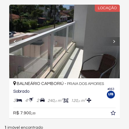
LOCAÇÃO
BALNEÁRIO CAMBORIÚ -
PRAIA DOS AMORES
#963
Sobrado
3
4
2
240,
m²
120,
m²
0
0
R$ 7.900,
00
1
imóvel encontrado