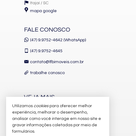
Itajaí /
SC
mapa google
FALE CONOSCO
(47) 9.9752-4642 (WhatsApp)
(47)
9.9752-4645
contato@lfbimoveis.com.br
trabalhe conosco
VEJA MAIS
Utilizamos
cookies
para oferecer melhor
receba nosso newsletter
experiência, melhorar o desempenho,
indicadores financeiros
analisar como você interage em nosso site e
gravar informações coletadas por meio de
cadastre seu imóvel
formulários.