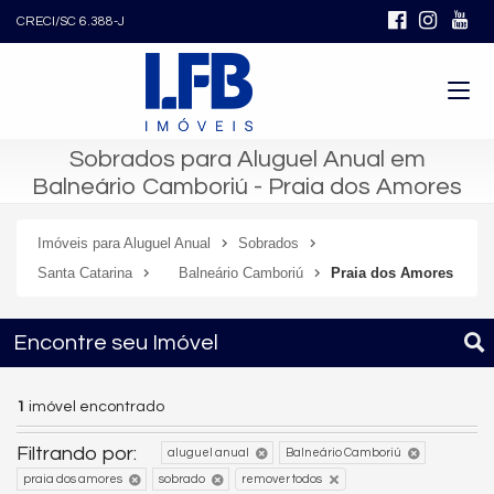
CRECI/SC 6.388-J
Sobrados para Aluguel Anual em
Balneário Camboriú - Praia dos Amores
Imóveis para Aluguel Anual
Sobrados
Santa Catarina
Balneário Camboriú
Praia dos Amores
Encontre seu Imóvel
1
imóvel encontrado
Filtrando por:
aluguel anual
Balneário Camboriú
praia dos amores
sobrado
remover todos