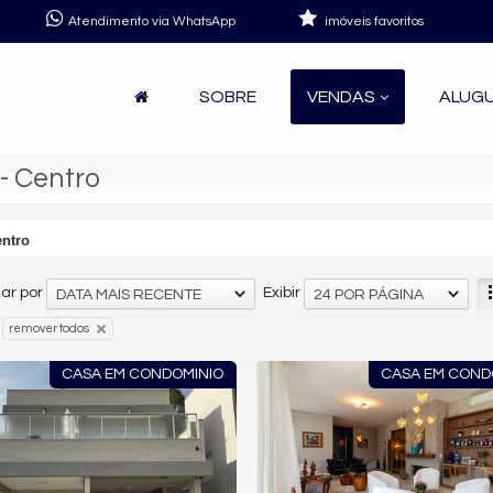
Atendimento via WhatsApp
imóveis favoritos
SOBRE
VENDAS
ALUG
- Centro
ntro
ar por
Exibir
DATA MAIS RECENTE
24 POR PÁGINA
remover todos
CASA EM CONDOMINIO
CASA EM COND