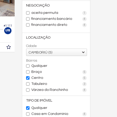
NEGOCIAÇÃO
aceita permuta
1
financiamento bancário
4
financiamento direto
4
#1.111
a no Condomínio Reserva Camboriú
LOCALIZAÇÃO
Cidade
CAMBORIÚ (5)
Bairros
Qualquer
Braço
5
Centro
5
Tabuleiro
3
Várzea do Ranchinho
4
TIPO DE IMÓVEL
Qualquer
Casa em Condomínio
4