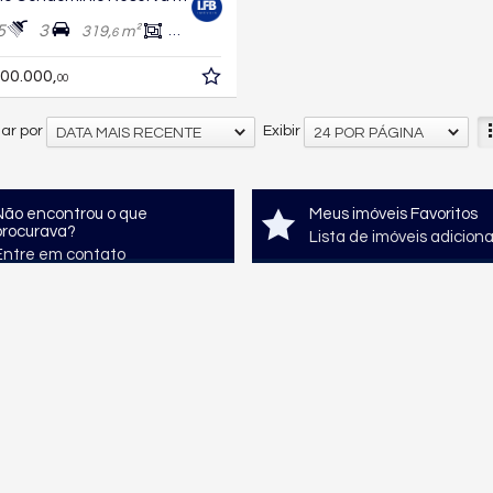
5
3
319,
m²
294,
m²
6
4
00.000,
00
ar por
Exibir
DATA MAIS RECENTE
24 POR PÁGINA
Não encontrou o que
Meus imóveis Favoritos
procurava?
Lista de imóveis adicion
Entre em contato