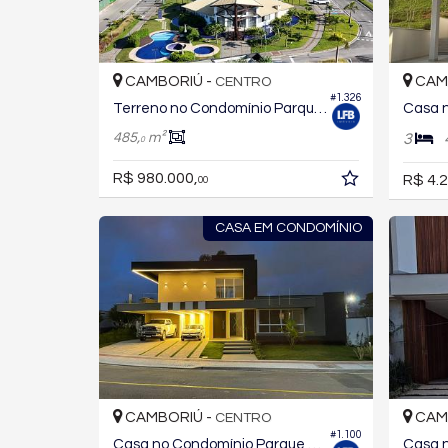
CAMBORIÚ -
CAM
CENTRO
#1.326
Terreno no Condomínio Parque do Lago
485,
m²
3
0
R$ 980.000,
R$ 4.2
00
CASA EM CONDOMÍNIO
CAMBORIÚ -
CAM
CENTRO
#1.100
Casa no Condomínio Parque do Lago