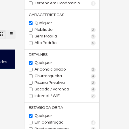
Terreno em Condomínio
1
CARACTERÍSTICAS
Qualquer
Mobiliado
2
Sem Mobília
3
Alto Padrão
5
DETALHES
ados
Qualquer
Ar Condicionado
2
Churrasqueira
4
Piscina Privativa
2
Sacada / Varanda
4
Internet / WiFi
2
ESTÁGIO DA OBRA
Qualquer
Em Construção
1