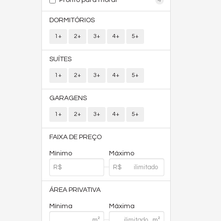
Pronto para morar
4
DORMITÓRIOS
1+
2+
3+
4+
5+
SUÍTES
1+
2+
3+
4+
5+
GARAGENS
1+
2+
3+
4+
5+
FAIXA DE PREÇO
Mínimo
Máximo
ÁREA PRIVATIVA
Mínima
Máxima