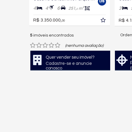
4
4
6
3
251,
m²
0
R$ 3.350.000,
R$ 4.1
00
Orden
5
imóveis encontrados
(nenhuma avaliação)
Quer vender seu imóvel?
Cadastre-se e anuncie
conosco