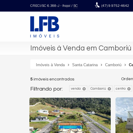
CRECI/SC 6.388-J
- Itajaí /
SC
(47)
9.9752-4642
Imóveis à Venda em Camboriú 
Imóveis à Venda
Santa Catarina
Camboriú
Ce
Orden
5
imóveis encontrados
Filtrando por:
venda
Camboriú
centro