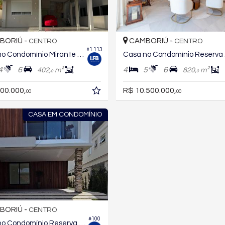
BORIÚ -
CAMBORIÚ -
CENTRO
CENTRO
#1.113
Casa no Condomínio Mirante Camboriú
Cas
4
6
4
5
6
402,
m²
820,
m²
0
0
00.000,
R$ 10.500.000,
00
00
CASA EM CONDOMÍNIO
BORIÚ -
CENTRO
#100
Casa no Condomínio Reserva Camboriú