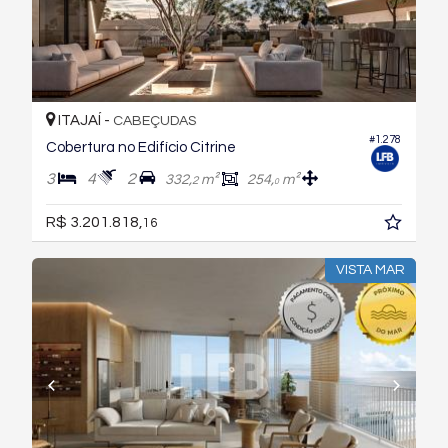
ITAJAÍ -
CABEÇUDAS
#1.278
Cobertura no Edifício Citrine
3
4
2
332,
m²
254,
m²
2
0
R$ 3.201.818,
16
VISTA MAR