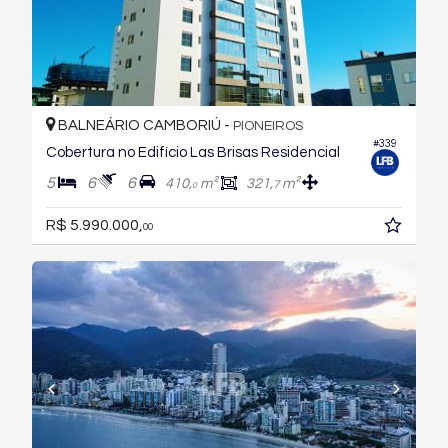
BALNEÁRIO CAMBORIÚ -
PIONEIROS
#339
Cobertura no Edifício Las Brisas Residencial
5
6
6
410,
m²
321,
m²
7
0
R$ 5.990.000,
00