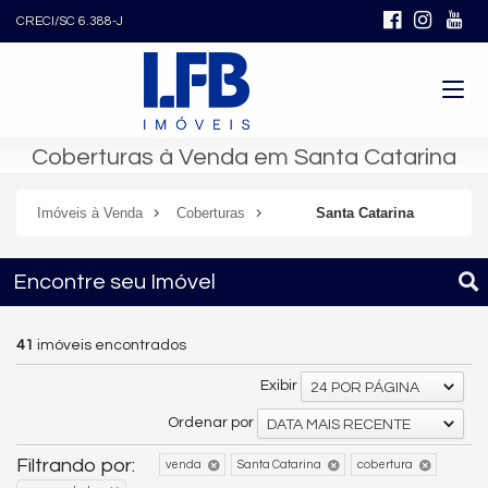
CRECI/SC 6.388-J
Coberturas à Venda em Santa Catarina
Imóveis à Venda
Coberturas
Santa Catarina
Encontre seu Imóvel
41
imóveis encontrados
Exibir
24 POR PÁGINA
Ordenar por
DATA MAIS RECENTE
Filtrando por:
venda
Santa Catarina
cobertura