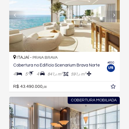
ITAJAÍ -
PRAIA BRAVA
#890
Cobertura no Edifício Scenarium Brava Norte
4
5
4
841,
m²
591,
m²
0
0
R$ 43.490.000,
00
COBERTURA MOBILIADA