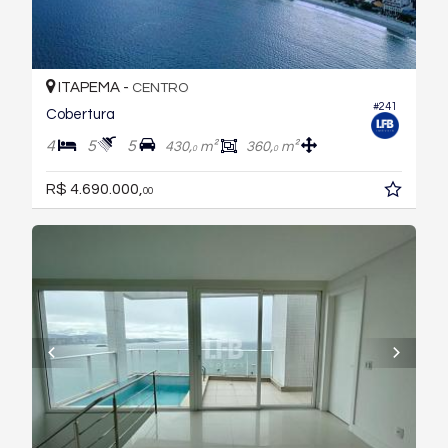
ITAPEMA -
CENTRO
#241
Cobertura
4
5
5
430,
m²
360,
m²
0
0
R$ 4.690.000,
00