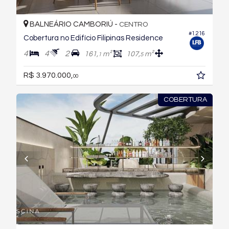
BALNEÁRIO CAMBORIÚ -
CENTRO
#1.216
Cobertura no Edifício Filipinas Residence
4
4
2
161,
m²
107,
m²
1
5
R$ 3.970.000,
00
COBERTURA