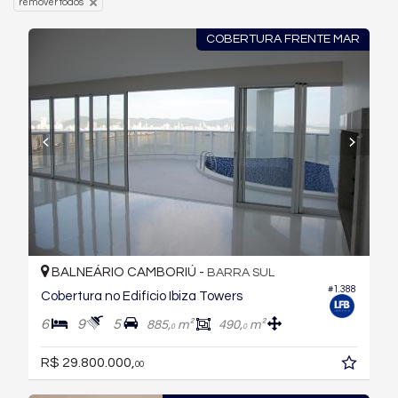
remover todos
COBERTURA FRENTE MAR
BALNEÁRIO CAMBORIÚ -
BARRA SUL
#1.388
Cobertura no Edifício Ibiza Towers
6
9
5
885,
m²
490,
m²
0
0
R$ 29.800.000,
00