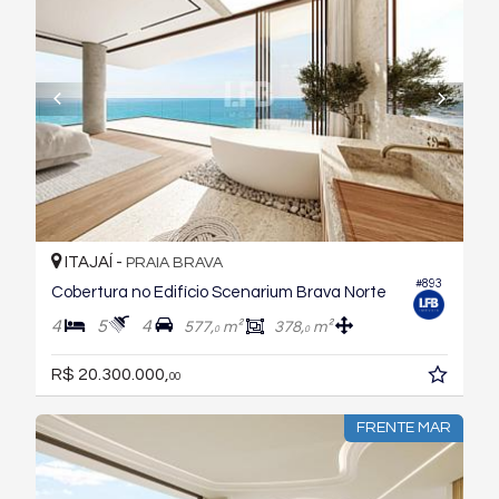
ITAJAÍ -
PRAIA BRAVA
#893
Cobertura no Edifício Scenarium Brava Norte
4
5
4
577,
m²
378,
m²
0
0
R$ 20.300.000,
00
FRENTE MAR