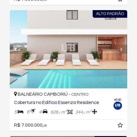
ALTO PADRÃO
BALNEÁRIO CAMBORIÚ -
CENTRO
#940
Cobertura no Edifício Essenza Residence
5
6
4
628,
m²
344,
m²
0
0
R$ 7.000.000,
00