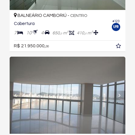
BALNEÁRIO CAMBORIÚ -
CENTRO
#123
Cobertura
7
10
4
650,
m²
410,
m²
0
0
R$ 21.950.000,
00