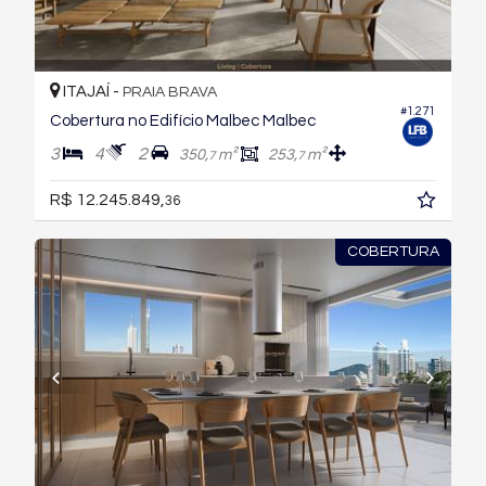
ITAJAÍ -
PRAIA BRAVA
#1.271
Cobertura no Edifício Malbec Malbec
3
4
2
350,
m²
253,
m²
7
7
R$ 12.245.849,
36
COBERTURA