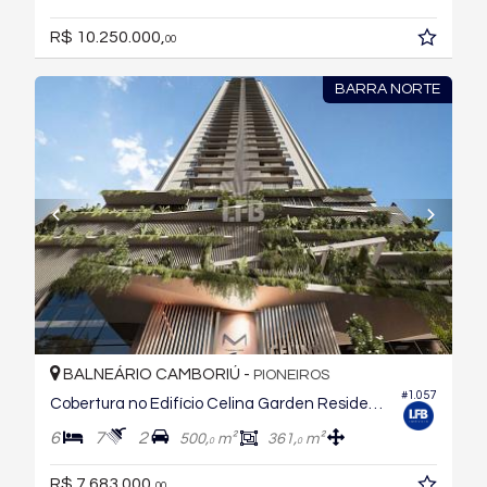
R$ 10.250.000,
00
BARRA NORTE
BALNEÁRIO CAMBORIÚ -
PIONEIROS
#1.057
Cobertura no Edifício Celina Garden Residence
6
7
2
500,
m²
361,
m²
0
0
R$ 7.683.000,
00