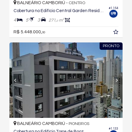
BALNEÁRIO CAMBORIÚ -
CENTRO
#1.154
Cobertura no Edifício Central Garden Residence
4
5
3
271,
m²
0
R$ 5.448.000,
00
PRONTO
BALNEÁRIO CAMBORIÚ -
PIONEIROS
#1.133
Cobertura no Edifício Torre de Booz