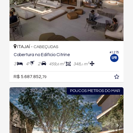
ITAJAÍ -
CABEÇUDAS
#1.279
Cobertura no Edifício Citrine
3
4
2
459,
m²
348,
m²
6
0
R$ 5.687.852,
79
POUCOS METROS DO MAR