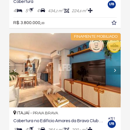
Cobertura
4
5
4
434,
m²
224,
m²
2
6
R$ 3.800.000,
00
FINAMENTE MOBILIADO
ITAJAÍ -
PRAIA BRAVA
#721
Cobertura no Edifício Amores da Brava Club House
3
4
3
264,
m²
200,
m²