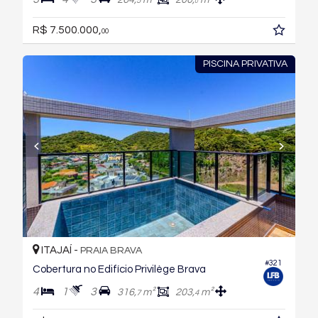
5
0
R$ 7.500.000,
00
PISCINA PRIVATIVA
ITAJAÍ -
PRAIA BRAVA
#321
Cobertura no Edifício Privilège Brava
4
1
3
316,
m²
203,
m²
7
4