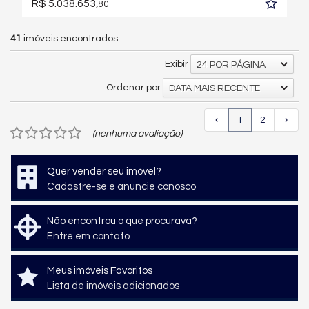
R$ 5.038.653,
80
41
imóveis encontrados
Exibir
24 POR PÁGINA
Ordenar por
DATA MAIS RECENTE
‹
1
2
›
(nenhuma avaliação)
Quer vender seu imóvel?
Cadastre-se e anuncie conosco
Não encontrou o que procurava?
Entre em contato
Meus imóveis Favoritos
Lista de imóveis adicionados