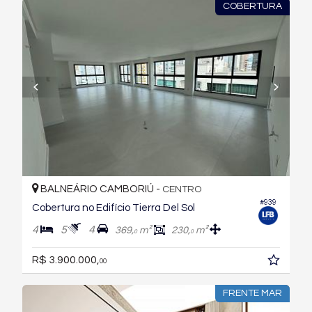
COBERTURA
BALNEÁRIO CAMBORIÚ -
CENTRO
#939
Cobertura no Edifício Tierra Del Sol
4
5
4
369,
m²
230,
m²
0
0
R$ 3.900.000,
00
FRENTE MAR