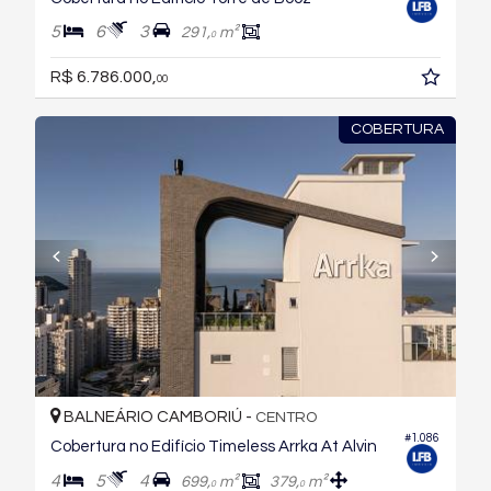
5
6
3
291,
m²
0
R$ 6.786.000,
00
COBERTURA
BALNEÁRIO CAMBORIÚ -
CENTRO
#1.086
Cobertura no Edifício Timeless Arrka At Alvin
4
5
4
699,
m²
379,
m²
0
0