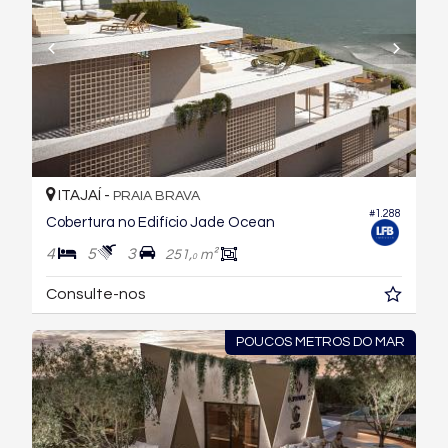
ITAJAÍ -
PRAIA BRAVA
#1.288
Cobertura no Edifício Jade Ocean
4
5
3
251,
m²
0
Consulte-nos
POUCOS METROS DO MAR