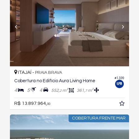
ITAJAÍ -
PRAIA BRAVA
#1.339
Cobertura no Edifício Aura Living Home
4
5
4
552,
m²
361,
m²
2
7
R$ 13.897.964,
00
COBERTURA FRENTE MAR