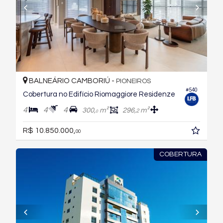
BALNEÁRIO CAMBORIÚ -
PIONEIROS
#540
Cobertura no Edifício Riomaggiore Residenze
4
4
4
300,
m²
296,
m²
2
0
R$ 10.850.000,
00
COBERTURA