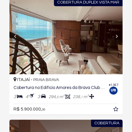
COBERTURA DUPLEX VISTA MAR
ITAJAÍ -
PRAIA BRAVA
#1.367
Cobertura no Edifício Amores da Brava Club House
3
4
3
294,
m²
238,
m²
5
1
R$ 5.900.000,
00
COBERTURA