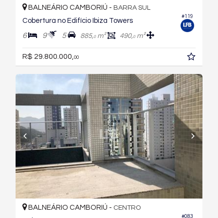
BALNEÁRIO CAMBORIÚ -
BARRA SUL
#119
Cobertura no Edifício Ibiza Towers
6
9
5
885,
m²
490,
m²
0
0
R$ 29.800.000,
00
BALNEÁRIO CAMBORIÚ -
CENTRO
#083