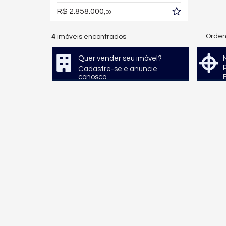
R$ 2.858.000,
00
Orden
4
imóveis encontrados
Quer vender seu imóvel?
Cadastre-se e anuncie
conosco