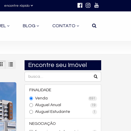
encontre rápido
UEL
BLOG
CONTATO
Encontre seu Imóvel
FINALIDADE
Venda
891
Aluguel Anual
19
Aluguel Estudante
1
NEGOCIAÇÃO