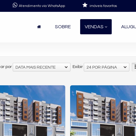
Atendimento via WhatsApp
imóveis favoritos
SOBRE
VENDAS
ALUG
ar por
Exibir
DATA MAIS RECENTE
24 POR PÁGINA