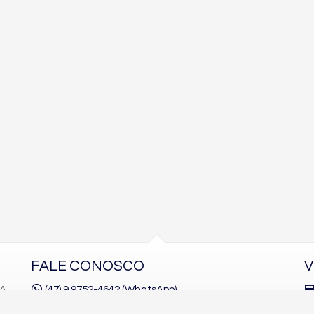
FALE CONOSCO
V
1A
(47) 9.9752-4642 (WhatsApp)
(47)
9.9752-4645