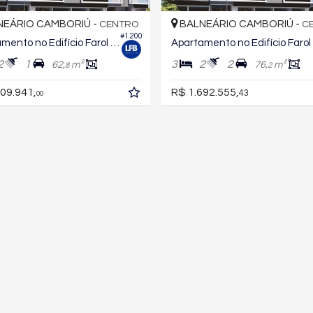
EÁRIO CAMBORIÚ -
BALNEÁRIO CAMBORIÚ -
CENTRO
C
#1.200
Apartamento no Edifício Farol de Orange
A
2
1
3
2
2
62,
m²
76,
m²
8
2
09.941,
R$ 1.692.555,
43
00