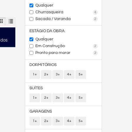
Qualquer
Churrasqueira
4
Sacada / Varanda
2
ESTÁGIO DA OBRA
Qualquer
ados
Em Construção
2
Pronto para morar
2
DORMITÓRIOS
1+
2+
3+
4+
5+
SUÍTES
1+
2+
3+
4+
5+
GARAGENS
1+
2+
3+
4+
5+