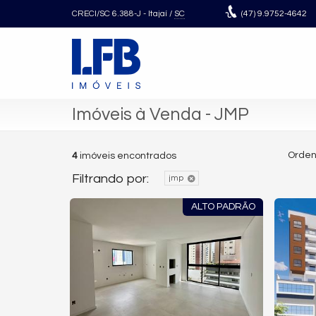
CRECI/SC 6.388-J
- Itajaí /
SC
(47)
9.9752-4642
Imóveis à Venda - JMP
Orden
4
imóveis encontrados
Filtrando por:
jmp
ALTO PADRÃO