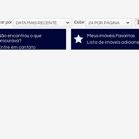
ar por
Exibir
DATA MAIS RECENTE
24 POR PÁGINA
Não encontrou o que
Meus imóveis Favoritos
procurava?
Lista de imóveis adicion
Entre em contato