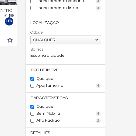
financiamento bancário
4
financiamento direto
4
ENTRO
#1.199
partamento no Edifício Farol de Orange
LOCALIZAÇÃO
Cidade
QUALQUER
Bairros
Escolha a cidade...
TIPO DE IMÓVEL
Qualquer
Apartamento
4
CARACTERÍSTICAS
Qualquer
Sem Mobília
4
Alto Padrão
2
DETALHES