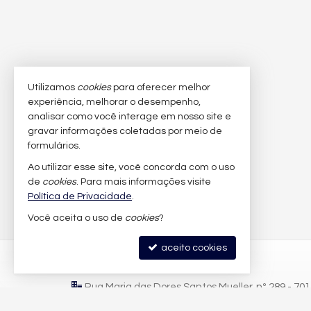
Utilizamos
cookies
para oferecer melhor
experiência, melhorar o desempenho,
analisar como você interage em nosso site e
gravar informações coletadas por meio de
formulários.
Ao utilizar esse site, você concorda com o uso
de
cookies
. Para mais informações visite
Política de Privacidade
.
Você aceita o uso de
cookies
?
aceito cookies
LFB IMÓVEIS
Rua Maria das Dores Santos Mueller, nº 289 - 70
Praia Brava - 88306-822