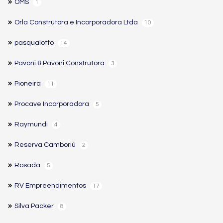
OMS
1
Orla Construtora e Incorporadora Ltda
10
pasqualotto
14
Pavoni & Pavoni Construtora
3
Pioneira
11
Procave Incorporadora
5
Raymundi
4
Reserva Camboriú
2
Rosada
5
RV Empreendimentos
17
Silva Packer
8