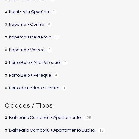
Itajaí • Vila Operária
1
Itapema • Centro
9
Itapema • Meia Praia
6
Itapema • Várzea
1
Porto Belo • Alto Perequê
7
Porto Belo • Perequê
4
Porto de Pedras • Centro
1
Cidades / Tipos
Balneário Camboriú • Apartamento
425
Balneário Camboriú • Apartamento Duplex
13