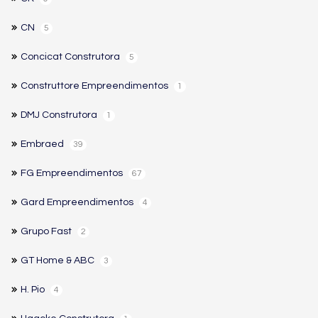
CN
5
Concicat Construtora
5
Construttore Empreendimentos
1
DMJ Construtora
1
Embraed
39
FG Empreendimentos
67
Gard Empreendimentos
4
Grupo Fast
2
GT Home & ABC
3
H. Pio
4