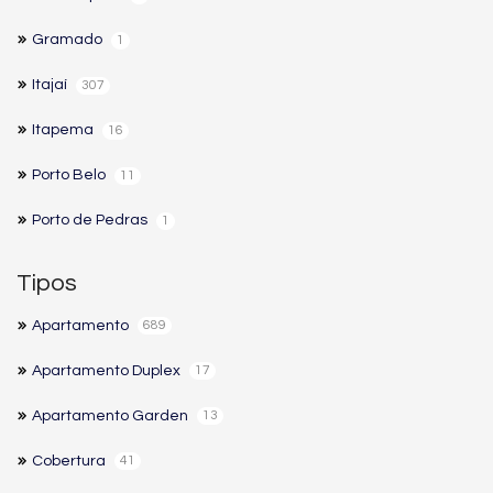
Gramado
1
Itajaí
307
Itapema
16
Porto Belo
11
Porto de Pedras
1
Tipos
Apartamento
689
Apartamento Duplex
17
Apartamento Garden
13
Cobertura
41