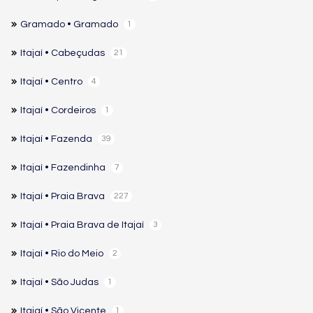
Gramado • Gramado
1
Itajaí • Cabeçudas
21
Itajaí • Centro
4
Itajaí • Cordeiros
1
Itajaí • Fazenda
39
Itajaí • Fazendinha
7
Itajaí • Praia Brava
227
Itajaí • Praia Brava de Itajaí
3
Itajaí • Rio do Meio
2
Itajaí • São Judas
1
Itajaí • São Vicente
1