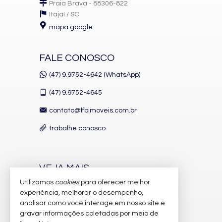
Praia Brava - 88306-822
Itajaí /
SC
mapa google
FALE CONOSCO
(47) 9.9752-4642 (WhatsApp)
(47)
9.9752-4645
contato@lfbimoveis.com.br
trabalhe conosco
VEJA MAIS
Utilizamos
cookies
para oferecer melhor
receba nosso newsletter
experiência, melhorar o desempenho,
indicadores financeiros
analisar como você interage em nosso site e
gravar informações coletadas por meio de
cadastre seu imóvel