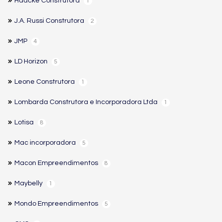
Haacke Construtora
1
J.A. Russi Construtora
2
JMP
4
LD Horizon
5
Leone Construtora
1
Lombarda Construtora e Incorporadora Ltda
1
Lotisa
8
Mac incorporadora
5
Macon Empreendimentos
8
Maybelly
1
Mondo Empreendimentos
5