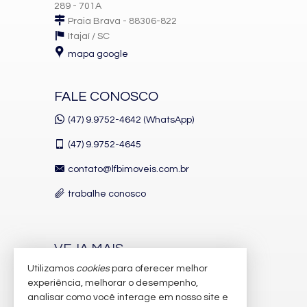
289 - 701A
Praia Brava - 88306-822
Itajaí /
SC
mapa google
FALE CONOSCO
(47) 9.9752-4642 (WhatsApp)
(47)
9.9752-4645
contato@lfbimoveis.com.br
trabalhe conosco
VEJA MAIS
Utilizamos
cookies
para oferecer melhor
receba nosso newsletter
experiência, melhorar o desempenho,
indicadores financeiros
analisar como você interage em nosso site e