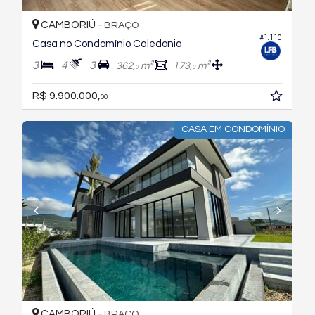
CAMBORIÚ -
BRAÇO
#1.110
Casa no Condomínio Caledonia
3
4
3
362,
m²
173,
m²
0
0
R$ 9.900.000,
00
CASA EM CONDOMÍNIO
CAMBORIÚ -
BRAÇO