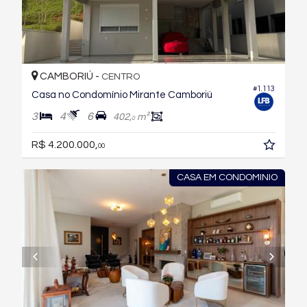
CAMBORIÚ -
CENTRO
#1.113
Casa no Condomínio Mirante Camboriú
3
4
6
402,
m²
0
R$ 4.200.000,
00
CASA EM CONDOMINIO