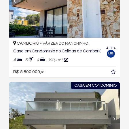
CAMBORIÚ -
VÁRZEA DO RANCHINHO
#1.114
Casa em Condomínio no Colinas de Camboriú
4
5
4
390,
m²
0
R$ 5.800.000,
00
CASA EM CONDOMINIO