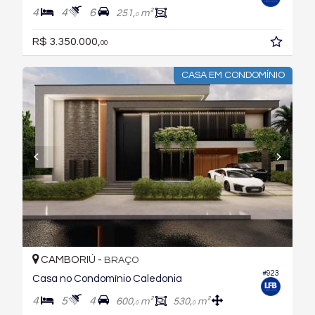
4
4
6
251,
m²
0
R$ 3.350.000,
00
CASA EM CONDOMÍNIO
CAMBORIÚ -
BRAÇO
#923
Casa no Condomínio Caledonia
4
5
4
600,
m²
530,
m²
0
0