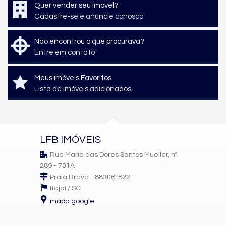
Quer vender seu imóvel?
Cadastre-se e anuncie conosco
Não encontrou o que procurava?
Entre em contato
Meus imóveis Favoritos
Lista de imóveis adicionados
LFB IMÓVEIS
Rua Maria das Dores Santos Mueller, nº
289 - 701A
Praia Brava - 88306-822
Itajaí /
SC
mapa google