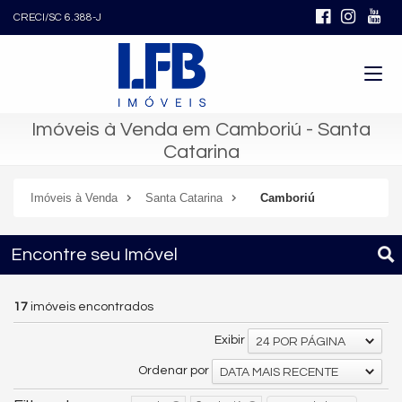
CRECI/SC 6.388-J
Imóveis à Venda em Camboriú - Santa
Catarina
Imóveis à Venda
Santa Catarina
Camboriú
Encontre seu Imóvel
17
imóveis encontrados
Exibir
24 POR PÁGINA
Ordenar por
DATA MAIS RECENTE