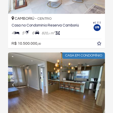
CAMBORIÚ -
CENTRO
#1.111
Casa no Condomínio Reserva Camboriú
4
5
6
820,
m²
0
R$ 10.500.000,
00
CASA EM CONDOMÍNIO