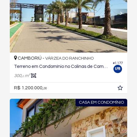
CAMBORIÚ -
VÁRZEA DO RANCHINHO
#1.177
Terreno em Condomínio no Colinas de Camboriu Village
300,
m²
0
R$ 1.200.000,
00
CASA EM CONDOMÍNIO