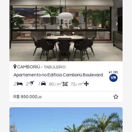
CAMBORIÚ -
TABULEIRO
#1.189
Apartamento no Edifício Camboriú Boulevard
2
2
1
90,
m²
73,
m²
0
0
R$ 950.000,
00