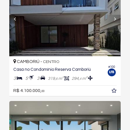
CAMBORIÚ -
CENTRO
#100
Casa no Condomínio Reserva Camboriú
3
5
3
319,
m²
294,
m²
6
4
R$ 4.100.000,
00