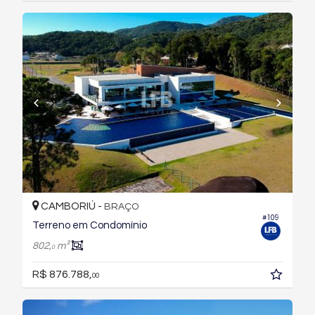
CAMBORIÚ -
BRAÇO
#109
Terreno em Condomínio
802,
m²
0
R$ 876.788,
00