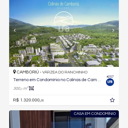
CAMBORIÚ -
VÁRZEA DO RANCHINHO
#257
Terreno em Condomínio no Colinas de Camboriu Village
300,
m²
0
R$ 1.320.000,
00
CASA EM CONDOMÍNIO