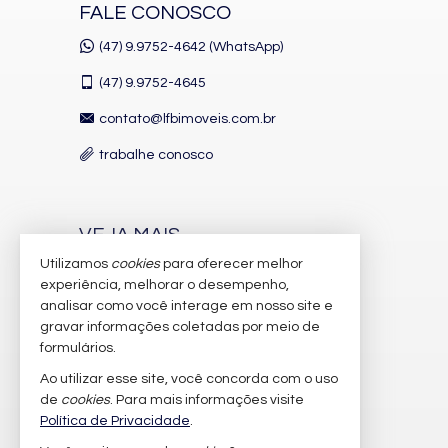
FALE CONOSCO
(47) 9.9752-4642 (WhatsApp)
(47)
9.9752-4645
contato@lfbimoveis.com.br
trabalhe conosco
VEJA MAIS
Utilizamos
cookies
para oferecer melhor
receba nosso newsletter
experiência, melhorar o desempenho,
indicadores financeiros
analisar como você interage em nosso site e
gravar informações coletadas por meio de
cadastre seu imóvel
formulários.
imóveis favoritos
Ao utilizar esse site, você concorda com o uso
de
cookies
. Para mais informações visite
mapa de imóveis
Política de Privacidade
.