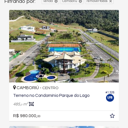
Filtrando por:
venda
Camboriú
remover todos
CAMBORIÚ -
CENTRO
#1.326
Terreno no Condomínio Parque do Lago
485,
m²
0
R$ 980.000,
00