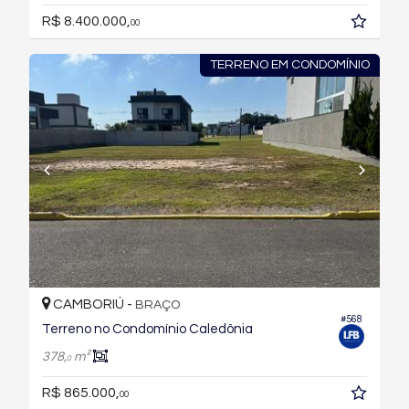
R$ 8.400.000,
00
TERRENO EM CONDOMÍNIO
CAMBORIÚ -
BRAÇO
#568
Terreno no Condomínio Caledônia
378,
m²
0
R$ 865.000,
00