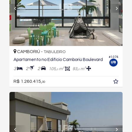
CAMBORIÚ -
TABULEIRO
#1.074
Apartamento no Edifício Camboriú Boulevard
3
2
2
105,
m²
93,
m²
0
0
R$ 1.260.415,
00