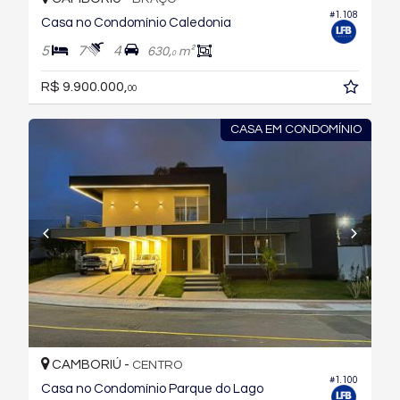
#1.108
Casa no Condomínio Caledonia
5
7
4
630,
m²
0
R$ 9.900.000,
00
CASA EM CONDOMÍNIO
CAMBORIÚ -
CENTRO
#1.100
Casa no Condomínio Parque do Lago