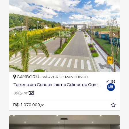
CAMBORIÚ -
VÁRZEA DO RANCHINHO
#1.193
Terreno em Condomínio no Colinas de Camboriu Village
300,
m²
0
R$ 1.070.000,
00