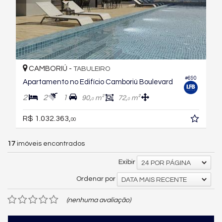
CAMBORIÚ -
TABULEIRO
#690
Apartamento no Edifício Camboriú Boulevard
2
2
1
90,
m²
72,
m²
0
0
R$ 1.032.363,
00
17
imóveis encontrados
Exibir
24 POR PÁGINA
Ordenar por
DATA MAIS RECENTE
(nenhuma avaliação)