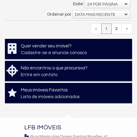
Exibir
24 POR PÁGINA
Ordenar por
DATA MAIS RECENTE
‹
1
2
›
Quer vender seu imóvel?
Cadastre-se e anuncie conosco
Não encontrou o que procurava?
Entre em contato
Meus imóveis Favoritos
Lista de imóveis adicionados
LFB IMÓVEIS
Rua Maria das Dores Santos Mueller, nº