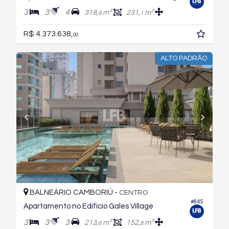
3
3
4
318,
m²
231,
m²
9
1
R$ 4.373.638,
00
ALTO PADRÃO
BALNEÁRIO CAMBORIÚ -
CENTRO
#845
Apartamento no Edifício Gales Village
3
3
3
213,
m²
152,
m²
6
8