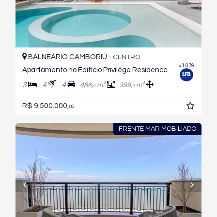
BALNEÁRIO CAMBORIÚ -
CENTRO
#1.079
Apartamento no Edifício Privilége Residence
3
4
4
486,
m²
399,
m²
0
0
R$ 9.500.000,
00
FRENTE MAR MOBILIADO