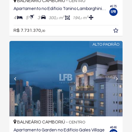
BALNEÁRIO CAMBORIÚ -
CENTRO
#979
Apartamento no Edifício Tonino Lamborghini Residences
4
5
3
300,
m²
194,
m²
0
0
R$ 7.731.370,
00
ALTO PADRÃO
BALNEÁRIO CAMBORIÚ -
CENTRO
#846
Apartamento Garden no Edifício Gales Village