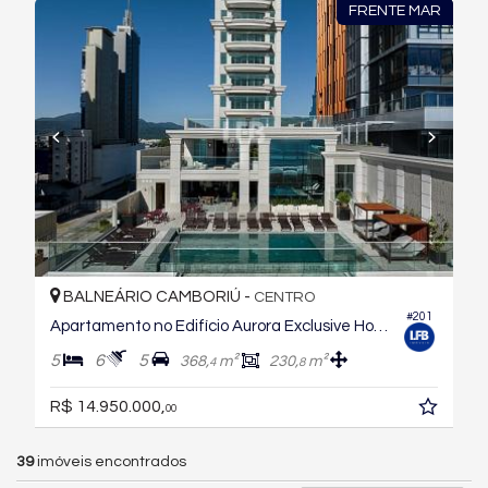
FRENTE MAR
BALNEÁRIO CAMBORIÚ -
CENTRO
#201
Apartamento no Edifício Aurora Exclusive Home
5
6
5
368,
m²
230,
m²
4
8
R$ 14.950.000,
00
39
imóveis encontrados