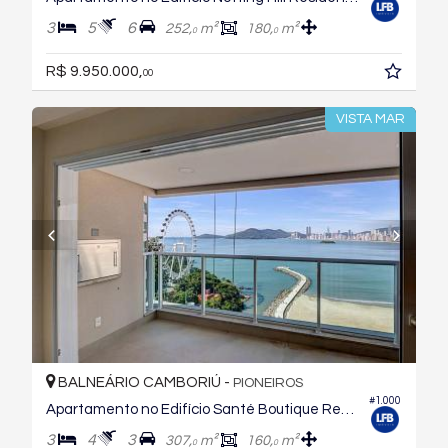
3
5
6
252,
m²
180,
m²
0
0
R$ 9.950.000,
00
VISTA MAR
BALNEÁRIO CAMBORIÚ -
PIONEIROS
#1.000
Apartamento no Edifício Santé Boutique Residence
3
4
3
307,
m²
160,
m²
0
0