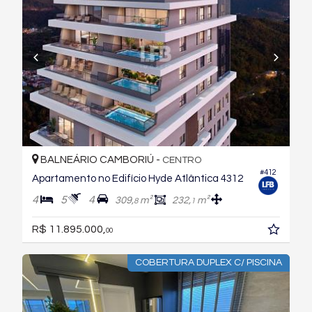
BALNEÁRIO CAMBORIÚ -
CENTRO
#412
Apartamento no Edifício Hyde Atlântica 4312
4
5
4
309,
m²
232,
m²
8
1
R$ 11.895.000,
00
COBERTURA DUPLEX C/ PISCINA