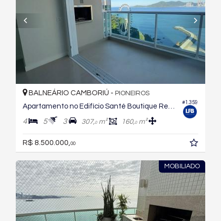
BALNEÁRIO CAMBORIÚ -
PIONEIROS
#1.359
Apartamento no Edifício Santé Boutique Residence
4
5
3
307,
m²
160,
m²
0
0
R$ 8.500.000,
00
MOBILIADO