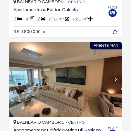
BALNEÁRIO CAMBORIÚ -
CENTRO
#1.062
Apartamento no Edifício Dalcelis
3
4
2
271,
m²
159,
m²
0
0
R$ 4.800.000,
00
FRENTE MAR
BALNEÁRIO CAMBORIÚ -
CENTRO
#1.005
Apartamento no Edifício Notting Hill Residence