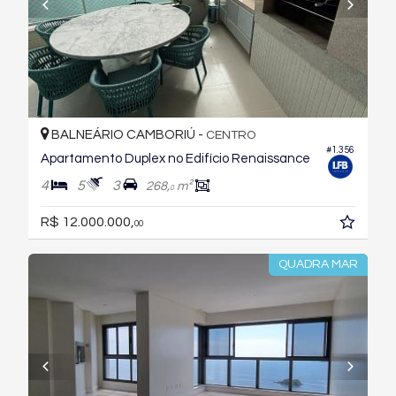
BALNEÁRIO CAMBORIÚ -
CENTRO
#1.356
Apartamento Duplex no Edifício Renaissance
4
5
3
268,
m²
0
R$ 12.000.000,
00
QUADRA MAR