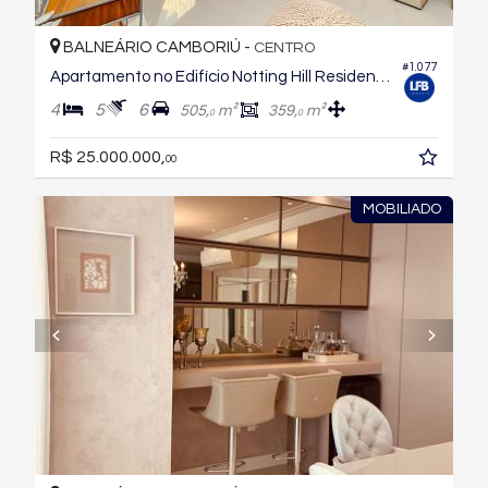
BALNEÁRIO CAMBORIÚ -
CENTRO
#1.077
Apartamento no Edifício Notting Hill Residence
4
5
6
505,
m²
359,
m²
0
0
R$ 25.000.000,
00
MOBILIADO