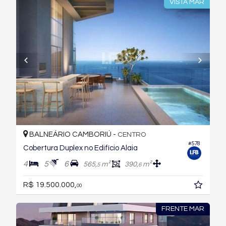
VISTA MAR
BALNEÁRIO CAMBORIÚ -
CENTRO
#578
Cobertura Duplex no Edifício Alaia
4
5
6
565,
m²
390,
m²
5
6
R$ 19.500.000,
00
FRENTE MAR