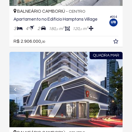
BALNEÁRIO CAMBORIÚ -
CENTRO
#994
Apartamento no Edifício Hamptons Village
3
4
2
180,
m²
120,
m²
0
0
R$ 2.906.000,
00
QUADRA MAR