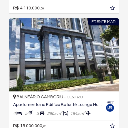
R$ 4.119.000,
00
FRENTE MAR
BALNEÁRIO CAMBORIÚ -
CENTRO
#627
Apartamento no Edifício Baturité Lounge House
4
5
3
260,
m²
184,
m²
0
0
R$ 15.000.000,
00