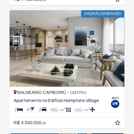
00
PADRÃO EMBRAED
BALNEÁRIO CAMBORIÚ -
CENTRO
#993
Apartamento no Edifício Hamptons Village
3
4
3
180,
m²
120,
m²
0
0
R$ 4.500.000,
00