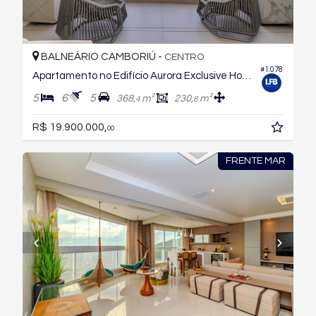
BALNEÁRIO CAMBORIÚ -
CENTRO
#1.078
Apartamento no Edifício Aurora Exclusive Home
5
6
5
368,
m²
230,
m²
4
8
R$ 19.900.000,
00
FRENTE MAR