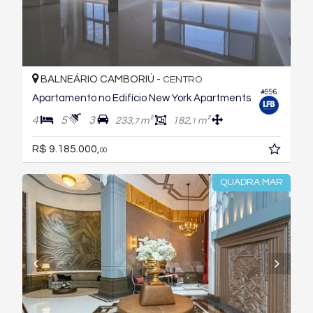
BALNEÁRIO CAMBORIÚ -
CENTRO
#996
Apartamento no Edifício New York Apartments
4
5
3
233,
m²
182,
m²
7
1
R$ 9.185.000,
00
QUADRA MAR