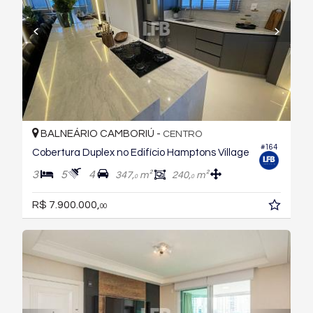
BALNEÁRIO CAMBORIÚ -
CENTRO
#164
Cobertura Duplex no Edifício Hamptons Village
3
5
4
347,
m²
240,
m²
0
0
R$ 7.900.000,
00