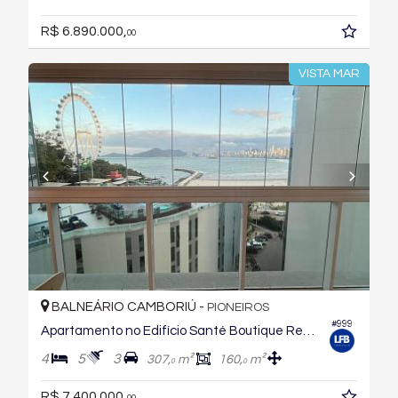
R$ 6.890.000,
00
VISTA MAR
BALNEÁRIO CAMBORIÚ -
PIONEIROS
#999
Apartamento no Edifício Santé Boutique Residence
4
5
3
307,
m²
160,
m²
0
0
R$ 7.400.000,