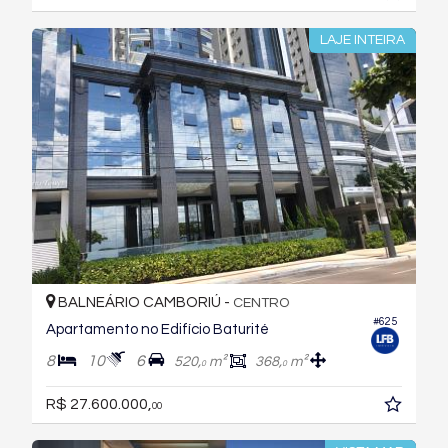
LAJE INTEIRA
BALNEÁRIO CAMBORIÚ -
CENTRO
#625
Apartamento no Edifício Baturité
8
10
6
520,
m²
368,
m²
0
0
R$ 27.600.000,
00