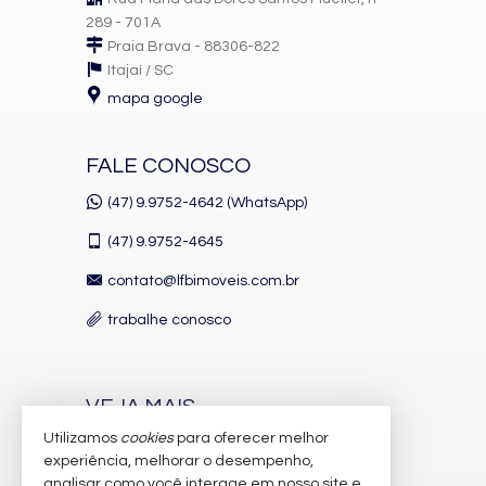
289 - 701A
Praia Brava - 88306-822
Itajaí /
SC
mapa google
FALE CONOSCO
(47) 9.9752-4642 (WhatsApp)
(47)
9.9752-4645
contato@lfbimoveis.com.br
trabalhe conosco
VEJA MAIS
Utilizamos
cookies
para oferecer melhor
receba nosso newsletter
experiência, melhorar o desempenho,
indicadores financeiros
analisar como você interage em nosso site e