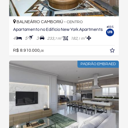
BALNEÁRIO CAMBORIÚ -
CENTRO
#995
Apartamento no Edifício New York Apartments
4
5
3
233,
m²
182,
m²
7
1
R$ 8.910.000,
00
PADRÃO EMBRAED