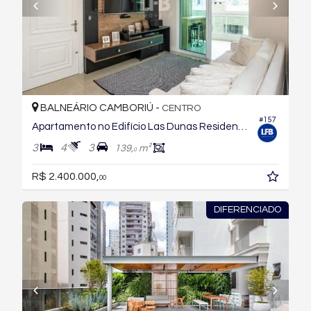
BALNEÁRIO CAMBORIÚ -
CENTRO
#157
Apartamento no Edifício Las Dunas Residence
3
4
3
139,
m²
0
R$ 2.400.000,
00
DIFERENCIADO