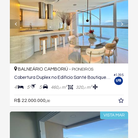
BALNEÁRIO CAMBORIÚ -
PIONEIROS
#1.395
Cobertura Duplex no Edifício Santé Boutique Residence
4
5
5
460,
m²
320,
m²
0
0
R$ 22.000.000,
00
VISTA MAR