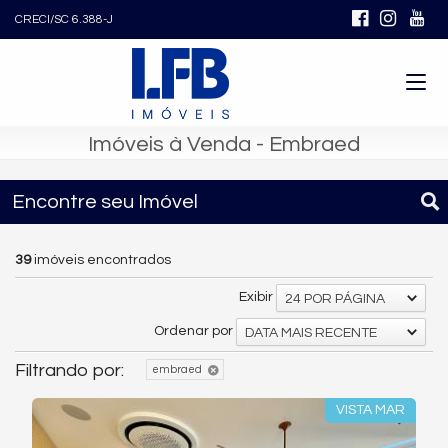
CRECI/SC 6.388-J
Imóveis à Venda - Embraed
Encontre seu Imóvel
39
imóveis encontrados
Exibir
24 POR PÁGINA
Ordenar por
DATA MAIS RECENTE
Filtrando por:
embraed
VISTA MAR