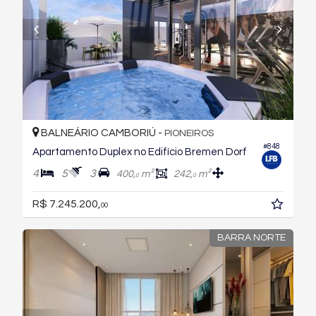
BALNEÁRIO CAMBORIÚ -
PIONEIROS
#848
Apartamento Duplex no Edifício Bremen Dorf
4
5
3
400,
m²
242,
m²
0
0
R$ 7.245.200,
00
BARRA NORTE