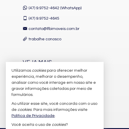
(47) 9.9752-4642 (WhatsApp)
(47)
9.9752-4645
contato@lfbimoveis.com.br
trabalhe conosco
VEJA MAIS
Utilizamos
cookies
para oferecer melhor
receba nosso newsletter
experiência, melhorar o desempenho,
indicadores financeiros
analisar como você interage em nosso site e
gravar informações coletadas por meio de
cadastre seu imóvel
formulários.
imóveis favoritos
Ao utilizar esse site, você concorda com o uso
de
cookies
. Para mais informações visite
mapa de imóveis
Política de Privacidade
.
Você aceita o uso de
cookies
?