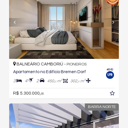
BALNEÁRIO CAMBORIÚ -
PIONEIROS
#849
Apartamento no Edifício Bremen Dorf
3
4
2
450,
m²
302,
m²
0
0
R$ 5.300.000,
00
BARRA NORTE