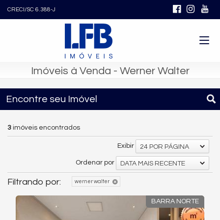
CRECI/SC 6.388-J
Imóveis à Venda - Werner Walter
Encontre seu Imóvel
3
imóveis encontrados
Exibir
24 POR PÁGINA
Ordenar por
DATA MAIS RECENTE
Filtrando por:
werner walter
BARRA NORTE