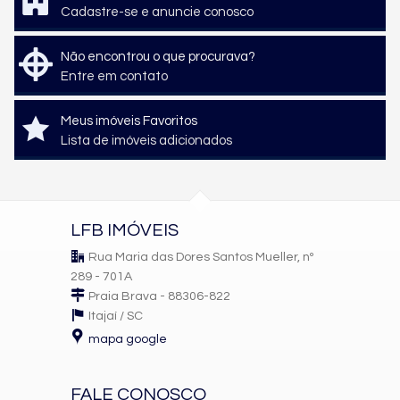
Cadastre-se e anuncie conosco
Não encontrou o que procurava?
Entre em contato
Meus imóveis Favoritos
Lista de imóveis adicionados
LFB IMÓVEIS
Rua Maria das Dores Santos Mueller, nº
289 - 701A
Praia Brava - 88306-822
Itajaí /
SC
mapa google
FALE CONOSCO