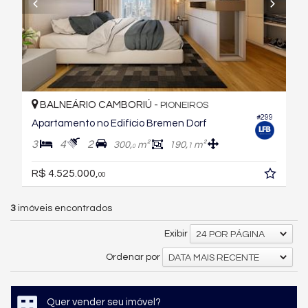
BALNEÁRIO CAMBORIÚ -
PIONEIROS
#299
Apartamento no Edifício Bremen Dorf
3
4
2
300,
m²
190,
m²
1
0
R$ 4.525.000,
00
3
imóveis encontrados
Exibir
24 POR PÁGINA
Ordenar por
DATA MAIS RECENTE
Quer vender seu imóvel?