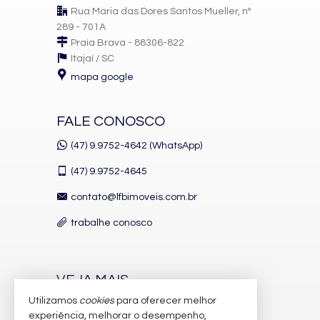
Rua Maria das Dores Santos Mueller, nº
289 - 701A
Praia Brava - 88306-822
Itajaí /
SC
mapa google
FALE CONOSCO
(47) 9.9752-4642 (WhatsApp)
(47)
9.9752-4645
contato@lfbimoveis.com.br
trabalhe conosco
VEJA MAIS
Utilizamos
cookies
para oferecer melhor
receba nosso newsletter
experiência, melhorar o desempenho,