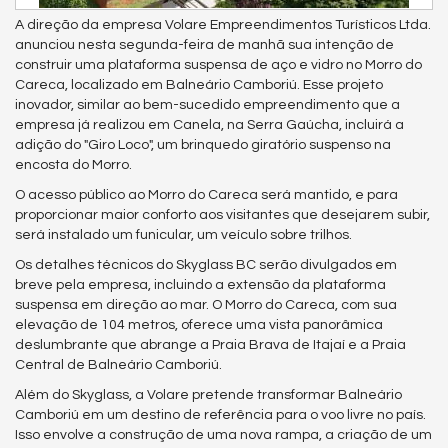
A direção da empresa Volare Empreendimentos Turísticos Ltda.
anunciou nesta segunda-feira de manhã sua intenção de
construir uma plataforma suspensa de aço e vidro no Morro do
Careca, localizado em Balneário Camboriú. Esse projeto
inovador, similar ao bem-sucedido empreendimento que a
empresa já realizou em Canela, na Serra Gaúcha, incluirá a
adição do "Giro Loco", um brinquedo giratório suspenso na
encosta do Morro.
O acesso público ao Morro do Careca será mantido, e para
proporcionar maior conforto aos visitantes que desejarem subir,
será instalado um funicular, um veículo sobre trilhos.
Os detalhes técnicos do Skyglass BC serão divulgados em
breve pela empresa, incluindo a extensão da plataforma
suspensa em direção ao mar. O Morro do Careca, com sua
elevação de 104 metros, oferece uma vista panorâmica
deslumbrante que abrange a Praia Brava de Itajaí e a Praia
Central de Balneário Camboriú.
Além do Skyglass, a Volare pretende transformar Balneário
Camboriú em um destino de referência para o voo livre no país.
Isso envolve a construção de uma nova rampa, a criação de um