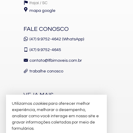
Itajaí /
SC
mapa google
FALE CONOSCO
(47) 9.9752-4642 (WhatsApp)
(47)
9.9752-4645
contato@lfbimoveis.com.br
trabalhe conosco
VEJA MAIS
Utilizamos
cookies
para oferecer melhor
receba nosso newsletter
experiência, melhorar o desempenho,
indicadores financeiros
analisar como você interage em nosso site e
gravar informações coletadas por meio de
cadastre seu imóvel
formulários.