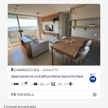
CAXIAS DO SUL -
SANVITTO
#611
Apartamento no Edifício Prime Sanvitto Residence
2
2
1
90,
m²
58,
m²
0
0
R$ 530.000,
00
1
imóvel encontrado