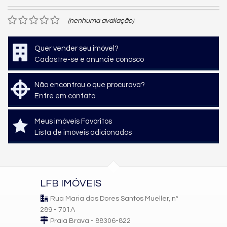
(nenhuma avaliação)
Quer vender seu imóvel?
Cadastre-se e anuncie conosco
Não encontrou o que procurava?
Entre em contato
Meus imóveis Favoritos
Lista de imóveis adicionados
LFB IMÓVEIS
Rua Maria das Dores Santos Mueller, nº
289 - 701A
Praia Brava - 88306-822