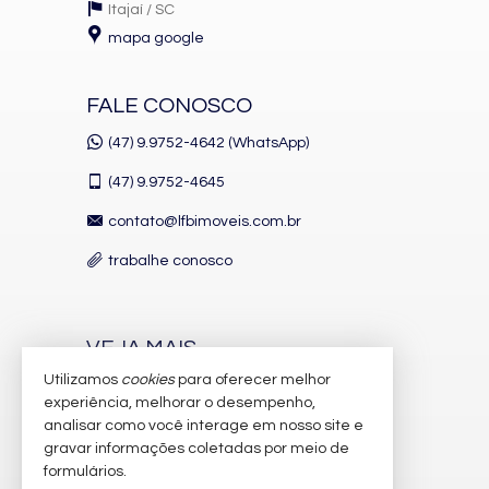
Itajaí /
SC
mapa google
FALE CONOSCO
(47) 9.9752-4642 (WhatsApp)
(47)
9.9752-4645
contato@lfbimoveis.com.br
trabalhe conosco
VEJA MAIS
Utilizamos
cookies
para oferecer melhor
receba nosso newsletter
experiência, melhorar o desempenho,
indicadores financeiros
analisar como você interage em nosso site e
gravar informações coletadas por meio de
cadastre seu imóvel
formulários.