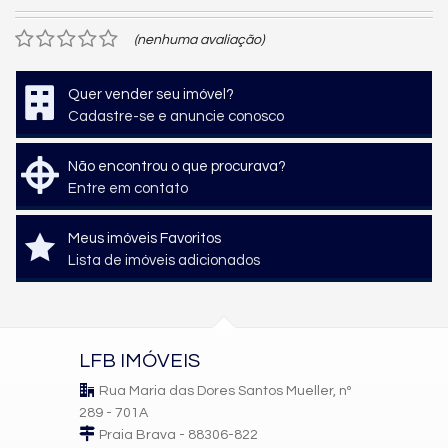
(nenhuma avaliação)
Quer vender seu imóvel?
Cadastre-se e anuncie conosco
Não encontrou o que procurava?
Entre em contato
Meus imóveis Favoritos
Lista de imóveis adicionados
LFB IMÓVEIS
Rua Maria das Dores Santos Mueller, nº
289 - 701A
Praia Brava - 88306-822