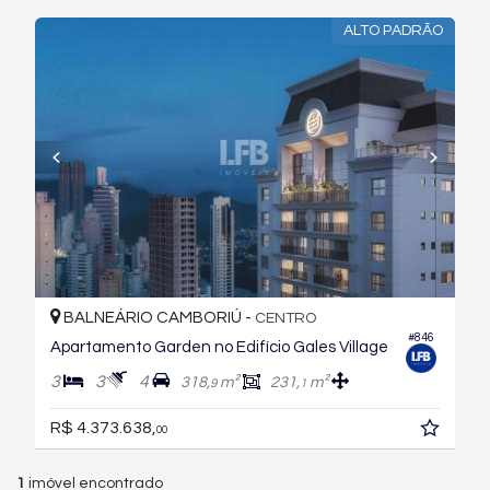
ALTO PADRÃO
BALNEÁRIO CAMBORIÚ -
CENTRO
#846
Apartamento Garden no Edifício Gales Village
3
3
4
318,
m²
231,
m²
9
1
R$ 4.373.638,
00
1
imóvel encontrado