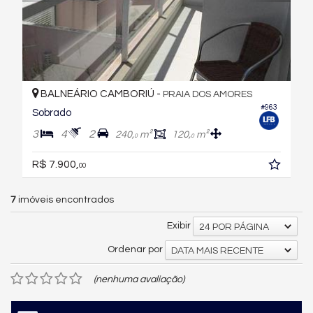
BALNEÁRIO CAMBORIÚ -
PRAIA DOS AMORES
#963
Sobrado
3
4
2
240,
m²
120,
m²
0
0
R$ 7.900,
00
7
imóveis encontrados
Exibir
24 POR PÁGINA
Ordenar por
DATA MAIS RECENTE
(nenhuma avaliação)