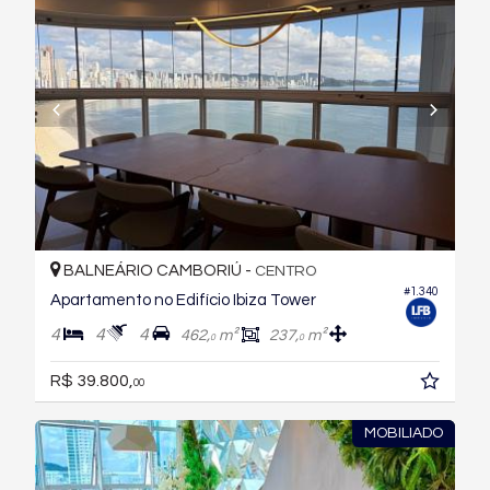
BALNEÁRIO CAMBORIÚ -
CENTRO
#1.340
Apartamento no Edifício Ibiza Tower
4
4
4
462,
m²
237,
m²
0
0
R$ 39.800,
00
MOBILIADO