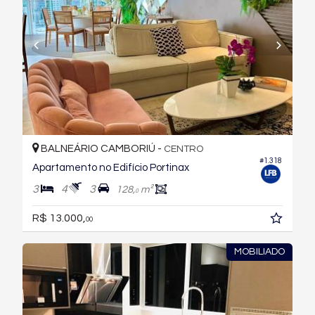
BALNEÁRIO CAMBORIÚ -
CENTRO
#1.318
Apartamento no Edifício Portinax
3
4
3
128,
m²
0
R$ 13.000,
00
MOBILIADO