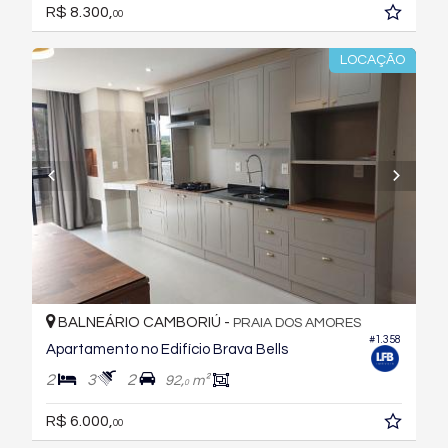
R$ 8.300,
00
LOCAÇÃO
BALNEÁRIO CAMBORIÚ -
PRAIA DOS AMORES
#1.358
Apartamento no Edifício Brava Bells
2
3
2
92,
m²
0
R$ 6.000,
00