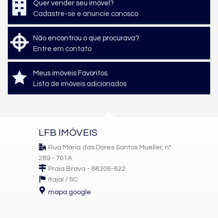
Quer vender seu imóvel?
Cadastre-se e anuncie conosco
Não encontrou o que procurava?
Entre em contato
Meus imóveis Favoritos
Lista de imóveis adicionados
LFB IMÓVEIS
Rua Maria das Dores Santos Mueller, nº
289 - 701A
Praia Brava - 88306-822
Itajaí /
SC
mapa google