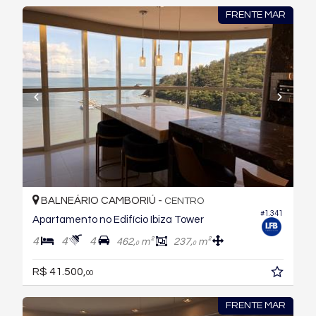
FRENTE MAR
BALNEÁRIO CAMBORIÚ -
CENTRO
#1.341
Apartamento no Edifício Ibiza Tower
4
4
4
462,
m²
237,
m²
0
0
R$ 41.500,
00
FRENTE MAR