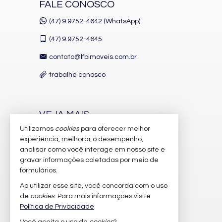
FALE CONOSCO
(47) 9.9752-4642 (WhatsApp)
(47)
9.9752-4645
contato@lfbimoveis.com.br
trabalhe conosco
VEJA MAIS
Utilizamos
cookies
para oferecer melhor
receba nosso newsletter
experiência, melhorar o desempenho,
indicadores financeiros
analisar como você interage em nosso site e
gravar informações coletadas por meio de
cadastre seu imóvel
formulários.
imóveis favoritos
Ao utilizar esse site, você concorda com o uso
de
cookies
. Para mais informações visite
mapa de imóveis
Política de Privacidade
.