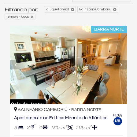
Filtrando por:
aluguel anual
Balneário Camboriú
remover todos
BARRA NORTE
BALNEÁRIO CAMBORIÚ -
BARRA NORTE
#1.382
Apartamento no Edifício Mirante do Atlântico
3
2
4
150,
m²
119,
m²
0
0