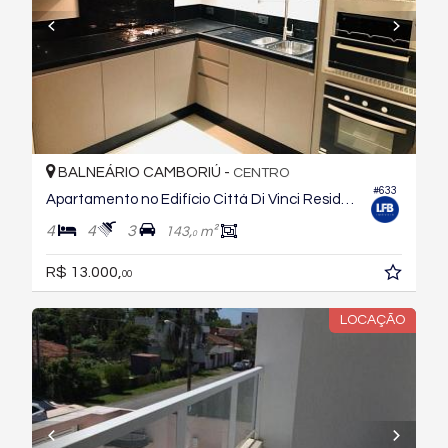
BALNEÁRIO CAMBORIÚ -
CENTRO
#633
Apartamento no Edifício Cittá Di Vinci Residenze
4
4
3
143,
m²
0
R$ 13.000,
00
LOCAÇÃO