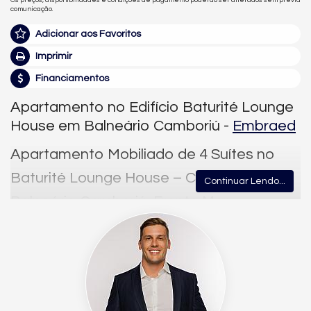
comunicação.
Adicionar aos Favoritos
Imprimir
Financiamentos
Apartamento no Edifício Baturité Lounge
House em Balneário Camboriú -
Embraed
Apartamento Mobiliado de 4 Suítes no
Baturité Lounge House – Centro,
Continuar Lendo...
Balneário Camboriú, Frente Mar
Este apartamento frente mar está localizado no Baturité
Lounge House, empreendimento da Embraed no Centro de
Balneário Camboriú. Mobiliado e decorado, a unidade soma
184,00m² de área privativa e 260,00m² de área total,
distribuídos em 4 suítes (uma suíte master), 5 banheiros e 3
vagas de garagem privativas, em andar alto com vista mar,
vista livre e vista panorâmica.