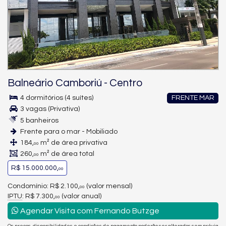
Balneário Camboriú
-
Centro
4 dormitórios (4 suítes)
FRENTE MAR
3 vagas (Privativa)
5 banheiros
Frente para o mar - Mobiliado
184,
m² de área privativa
00
260,
m² de área total
00
R$ 15.000.000,
00
Condomínio: R$ 2.100,
(valor mensal)
00
IPTU
: R$ 7.300,
(valor anual)
00
Agendar Visita com Fernando Butzge
Os preços, disponibilidades e condições de pagamento poderão ser alterados sem prévia