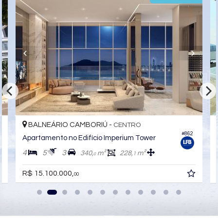
BALNEÁRIO CAMBORIÚ -
CENTRO
#862
Apartamento no Edifício Imperium Tower
4
5
3
340,
m²
228,
m²
1
0
R$ 15.100.000,
00