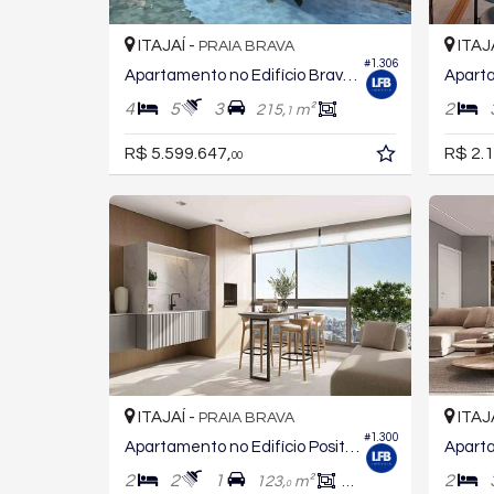
ITAJAÍ -
ITAJ
PRAIA BRAVA
#1.306
Apartamento no Edifício Brava Ocean
4
5
3
2
215,
m²
1
R$ 5.599.647,
R$ 2.1
00
ITAJAÍ -
ITAJ
PRAIA BRAVA
#1.300
Apartamento no Edifício Positano
2
2
1
2
123,
m²
82,
m²
3
0