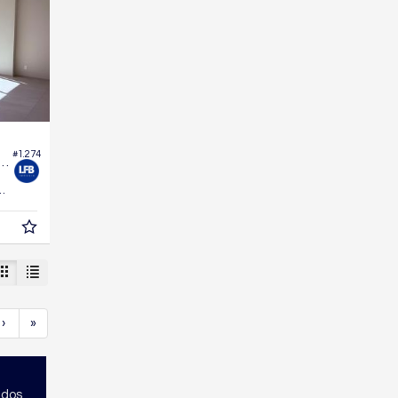
#1.274
Garden no Edifício In Exclusive Home
276,
m²
1
›
»
ados