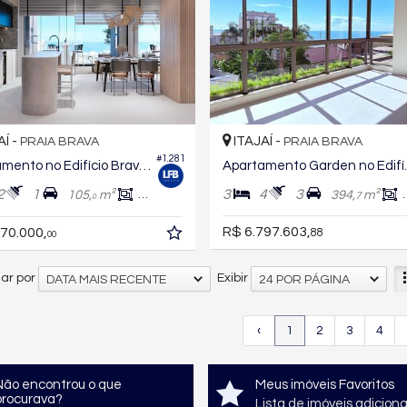
AÍ -
ITAJAÍ -
PRAIA BRAVA
PRAIA BRAVA
#1.281
Apartamento no Edifício Brava Green Home Club
Apartamento 
2
1
3
4
3
105,
m²
76,
m²
394,
m²
7
0
0
R$ 6.797.603,
70.000,
88
00
ar por
Exibir
DATA MAIS RECENTE
24 POR PÁGINA
‹
1
2
3
4
Não encontrou o que
Meus imóveis Favoritos
procurava?
Lista de imóveis adicion