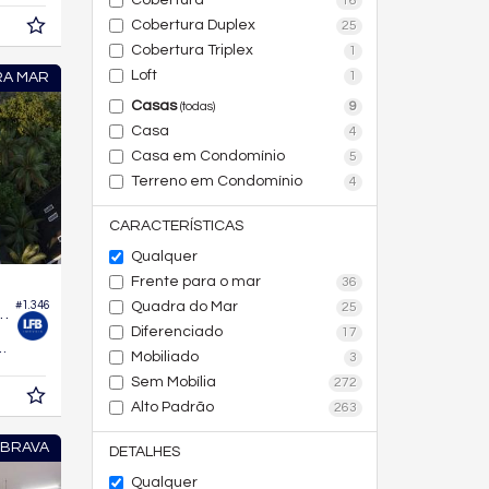
Cobertura
16
Cobertura Duplex
25
Cobertura Triplex
1
Loft
1
RA MAR
Casas
9
(todas)
Casa
4
Casa em Condomínio
5
Terreno em Condomínio
4
CARACTERÍSTICAS
Qualquer
Frente para o mar
36
Quadra do Mar
#1.346
25
difício Ios Residencial
Diferenciado
17
210,
m²
0
Mobiliado
3
Sem Mobília
272
Alto Padrão
263
 BRAVA
DETALHES
Qualquer