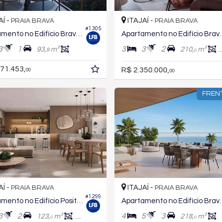
AÍ -
ITAJAÍ -
PRAIA BRAVA
PRAIA BRAVA
#1.305
Apartamento no Edifício Brava Ocean
Apartamento no
3
1
3
3
2
93,
m²
210,
m²
9
0
71.453,
R$ 2.350.000,
00
00
FREN
AÍ -
ITAJAÍ -
PRAIA BRAVA
PRAIA BRAVA
#1.299
Apartamento no Edifício Positano
Apartamento no Edifíc
3
2
4
5
3
123,
m²
93,
m²
218,
m²
3
0
0