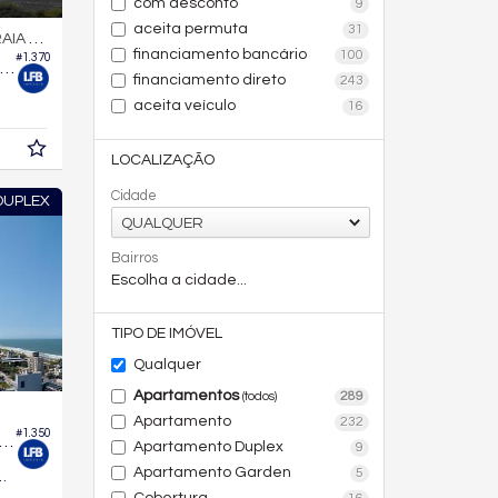
com desconto
9
aceita permuta
31
O ESTALEIRO
financiamento bancário
100
#1.370
Apartamento no Edifício Frontemare
financiamento direto
243
aceita veículo
16
LOCALIZAÇÃO
Cidade
DUPLEX
QUALQUER
Bairros
Escolha a cidade...
TIPO DE IMÓVEL
Qualquer
Apartamentos
289
(todos)
Apartamento
232
#1.350
rtura Duplex no Edifício Surya Residence
Apartamento Duplex
9
Apartamento Garden
5
348,
m²
0