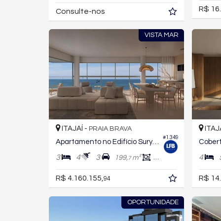
R$ 16
Consulte-nos
VISTA MAR
ITAJAÍ -
ITAJ
PRAIA BRAVA
#1.349
Apartamento no Edifício Surya Residence
3
4
3
4
199,
m²
174,
m²
7
7
R$ 4.160.155,
R$ 14
94
OPORTUNIDADE