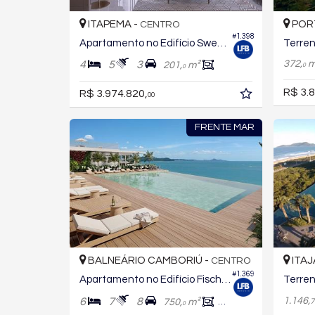
ITAPEMA -
POR
CENTRO
#1.398
Apartamento no Edifício Sweden
372,
m
4
5
3
201,
m²
0
0
R$ 3.8
R$ 3.974.820,
00
FRENTE MAR
BALNEÁRIO CAMBORIÚ -
ITAJ
CENTRO
#1.369
Apartamento no Edifício Fischer Dreams
1.146,
6
7
8
750,
m²
383,
m²
7
0
0