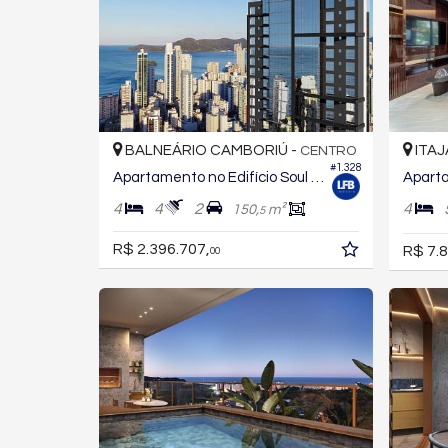
BALNEÁRIO CAMBORIÚ -
ITAJ
CENTRO
#1.328
Apartamento no Edifício Soul Residence
4
4
2
4
150,
m²
5
R$ 2.396.707,
R$ 7.8
00