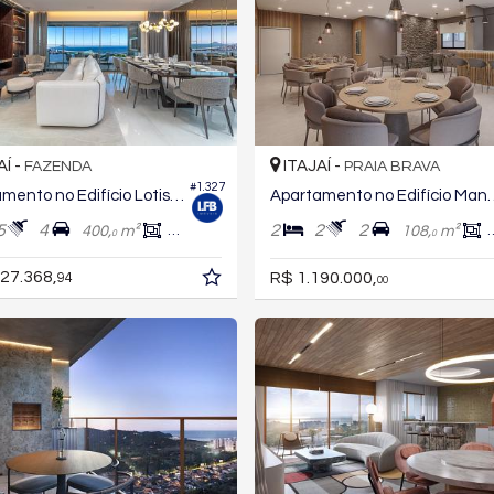
AÍ -
ITAJAÍ -
FAZENDA
PRAIA BRAVA
#1.327
Apartamento no Edifício Lotisa Skyline
Apartamento no 
5
4
2
2
2
400,
m²
218,
m²
108,
m²
8
0
0
27.368,
R$ 1.190.000,
94
00