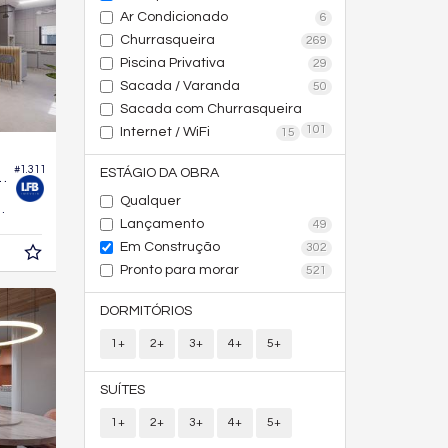
Ar Condicionado
6
Churrasqueira
269
Piscina Privativa
29
Sacada / Varanda
50
Sacada com Churrasqueira
101
Internet / WiFi
15
#1.311
ESTÁGIO DA OBRA
Edifício Manu Bay
Qualquer
68,
m²
0
Lançamento
49
Em Construção
302
Pronto para morar
521
DORMITÓRIOS
1+
2+
3+
4+
5+
SUÍTES
1+
2+
3+
4+
5+