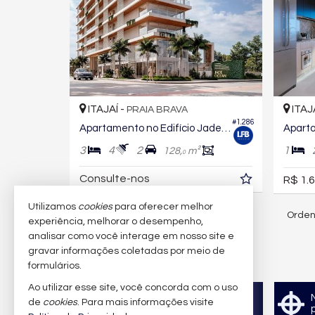
ITAJAÍ -
ITAJ
PRAIA BRAVA
#1.286
Apartamento no Edifício Jade Ocean
3
4
2
1
128,
m²
0
Consulte-nos
R$ 1.6
Utilizamos
cookies
para oferecer melhor
Orden
302
imóveis encontrados
experiência, melhorar o desempenho,
analisar como você interage em nosso site e
gravar informações coletadas por meio de
formulários.
Ao utilizar esse site, você concorda com o uso
Quer vender seu imóvel?
de
cookies
. Para mais informações visite
Cadastre-se e anuncie