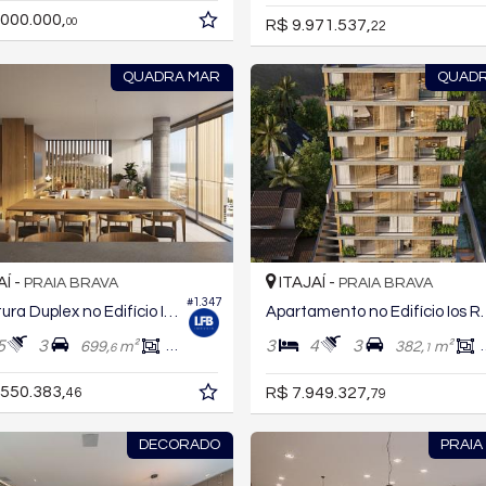
.000.000,
00
R$ 9.971.537,
22
QUADRA MAR
QUAD
AÍ -
ITAJAÍ -
PRAIA BRAVA
PRAIA BRAVA
#1.347
Cobertura Duplex no Edifício Ios Residencial
Apartamento no E
5
3
3
4
3
699,
m²
415,
m²
382,
m²
6
4
1
.550.383,
R$ 7.949.327,
46
79
DECORADO
PRAIA