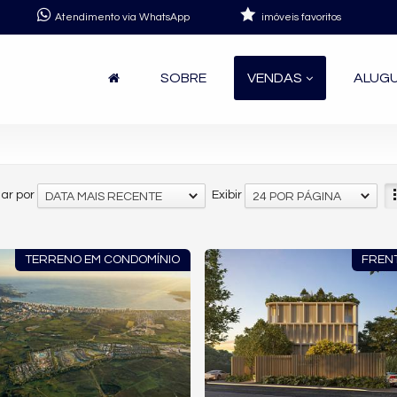
Atendimento via WhatsApp
imóveis favoritos
SOBRE
VENDAS
ALUG
ar por
Exibir
DATA MAIS RECENTE
24 POR PÁGINA
TERRENO EM CONDOMÍNIO
FREN