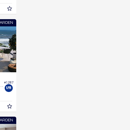
ARDEN
#1.287
o Garden no Edifício Jade Ocean
ARDEN