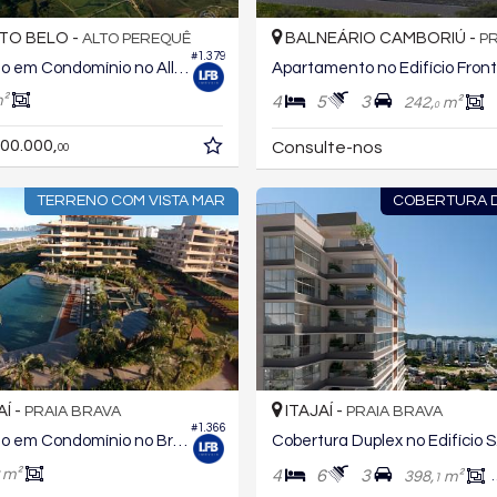
TO BELO -
BALNEÁRIO CAMBORIÚ -
ALTO PEREQUÊ
PRAIA D
#1.379
Terreno em Condomínio no All Resort Club Residence
²
4
5
3
242,
m²
0
00.000,
Consulte-nos
00
TERRENO COM VISTA MAR
COBERTURA 
AÍ -
ITAJAÍ -
PRAIA BRAVA
PRAIA BRAVA
#1.366
Terreno em Condomínio no Bravissima Private Residence
Cobe
m²
4
6
3
398,
m²
1