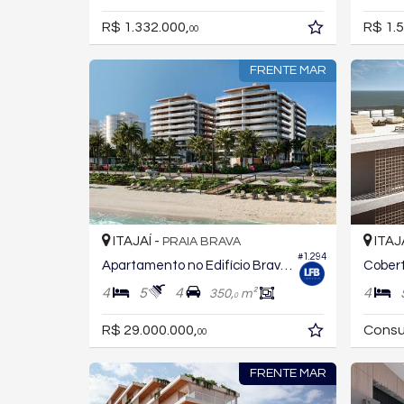
R$ 1.332.000,
R$ 1.5
00
FRENTE MAR
ITAJAÍ -
ITAJ
PRAIA BRAVA
#1.294
Apartamento no Edifício Brava Beach - Reserva Recife
4
5
4
4
350,
m²
0
R$ 29.000.000,
Consu
00
FRENTE MAR