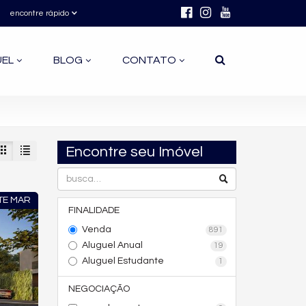
encontre rápido
UEL
BLOG
CONTATO
Encontre seu Imóvel
TE MAR
FINALIDADE
Venda
891
Aluguel Anual
19
Aluguel Estudante
1
NEGOCIAÇÃO