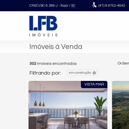
CRECI/SC 6.388-J
- Itajaí /
SC
(47)
9.9752-4642
Imóveis à Venda
Orden
302
imóveis encontrados
Filtrando por:
em construção
VISTA MAR