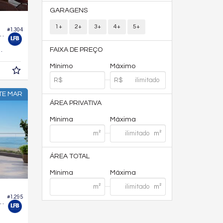
GARAGENS
1+
2+
3+
4+
5+
#1.304
 Edifício Brava Ocean
121,
m²
FAIXA DE PREÇO
2
Mínimo
Máximo
TE MAR
ÁREA PRIVATIVA
Mínima
Máxima
ÁREA TOTAL
Mínima
Máxima
#1.295
io Brava Beach - Reserva Recife