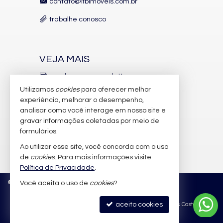
contato@lfbimoveis.com.br
Automação Predial
Piscina Infantil
trabalhe conosco
Bicicletário
Câmeras de Segurança
Gás Central
Elevador
VEJA MAIS
Pet Place
Mini Mercado
receba nosso newsletter
Espaço Zen
Pìscina Térmica
Utilizamos
cookies
para oferecer melhor
indicadores financeiros
Entrada para Banhistas
experiência, melhorar o desempenho,
Box de Praia
analisar como você interage em nosso site e
cadastre seu imóvel
Hall Decorado e Mobiliado
gravar informações coletadas por meio de
Infra para Veículos Elétricos
imóveis favoritos
formulários.
Ao utilizar esse site, você concorda com o uso
mapa de imóveis
de
cookies
. Para mais informações visite
Política de Privacidade
.
©
2026
CRECI/SC 6.388-J
Política de Privacidade
Você aceita o uso de
cookies
?
aceito cookies
Site para imobiliárias
: Castel Digital