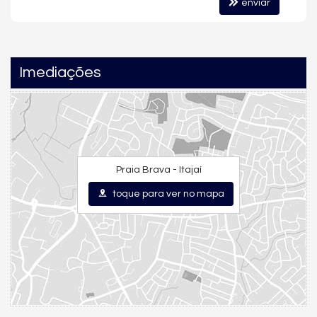
enviar
Destaque para o projeto da piscina assinado pelo campeão
olímpico Cesar Cielo, agregando ainda mais valor ao
empreendimento.
Imediações
📍
LOCALIZAÇÃO – PRAIA BRAVA
Morar na Praia Brava é viver entre natureza e sofisticação:
Região nobre e em constante valorização
Próximo ao mar
Fácil acesso ao centro de Itajaí
Praia Brava - Itajaí
A poucos minutos de Balneário Camboriú
toque para ver no mapa
Próximo a restaurantes e beach clubs
💎
EXCELENTE OPORTUNIDADE
Ótimo custo-benefício
Alta liquidez
Ideal para moradia ou investimento
Forte potencial de valorização