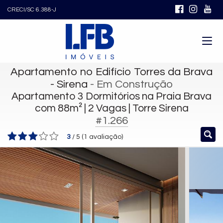
CRECI/SC 6.388-J
Apartamento no Edifício Torres da Brava
- Sirena
- Em Construção
Apartamento 3 Dormitórios na Praia Brava
com 88m² | 2 Vagas | Torre Sirena
#1.266
3
/
5
(
1
avaliação)