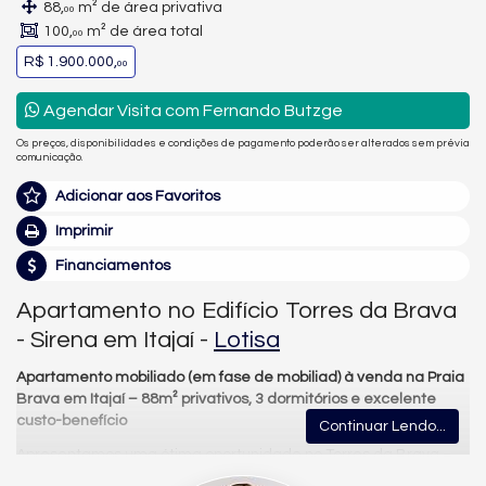
88,
m² de área privativa
00
100,
m² de área total
00
R$ 1.900.000,
00
Agendar Visita com Fernando Butzge
Os preços, disponibilidades e condições de pagamento poderão ser alterados sem prévia
comunicação.
Adicionar aos Favoritos
Imprimir
Financiamentos
Apartamento no Edifício Torres da Brava
- Sirena em Itajaí -
Lotisa
Apartamento mobiliado (em fase de mobiliad) à venda na Praia
Brava em Itajaí – 88m² privativos, 3 dormitórios e excelente
custo-benefício
Continuar Lendo...
Apresentamos uma ótima oportunidade no Torres da Brava –
Torre Sirena (Torre B | Tipo 1)
, localizado em uma das regiões