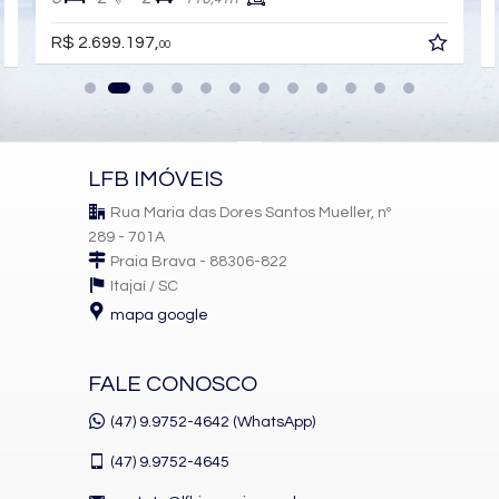
Área de Serviço
Living
R$ 2.699.197,
00
Sacada com Churrasqueira
Sala de Estar
Sala de Jantar
Sala para 2 Ambientes
Cozinha
Lavabo
LFB IMÓVEIS
Sacada Técnica
Banheiro Social
Rua Maria das Dores Santos Mueller, nº
Características do Empreendimento
289 - 701A
Sala de Jogos
Praia Brava - 88306-822
Salão de Festas
Itajaí /
SC
Piscina
mapa google
Quadra Esportiva
Spa
Espaço Gourmet
Espaço Fitness
FALE CONOSCO
Portaria 24h
Medidores Individuais
(47) 9.9752-4642 (WhatsApp)
Captação de Água
Portão Eletrônico
(47)
9.9752-4645
Playground
Brinquedoteca