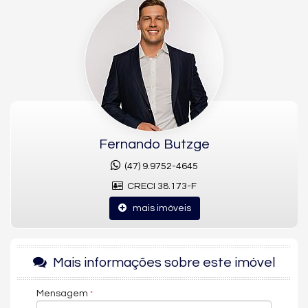
mais desejadas do litoral catarinense: a Praia Brava.
Com
88m² de área privativa
, este apartamento de
3
dormitórios (sendo 1 suíte)
oferece uma planta inteligente, ideal
para quem busca praticidade, conforto e proximidade com o
mar.
✨
DIFERENCIAIS DO APARTAMENTO
88m² privativos
Fernando Butzge
3 dormitórios (1 suíte)
2 vagas de garagem
(47) 9.9752-4645
Planta funcional e bem distribuída
CRECI 38.173-F
Ambientes integrados
Excelente opção para moradia ou investimento
mais imóveis
(encontra-se em fase de mobília)
Mais informações sobre este imóvel
🌿
CONFORTO E FUNCIONALIDADE
Living integrado
Mensagem
Boa iluminação natural