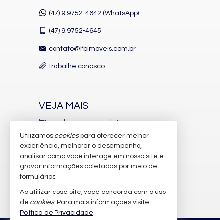
Dependência de Empregada
(47) 9.9752-4642 (WhatsApp)
Living
Sacada com Churrasqueira
(47)
9.9752-4645
Sala de Estar
Sala de Jantar
contato@lfbimoveis.com.br
Cozinha Americana
Espaço Gourmet
trabalhe conosco
Hidromassagem
Closet
Lavabo
Sacada Técnica
VEJA MAIS
Banheiro de Serviço
Suíte Master
receba nosso newsletter
Características do Empreendimento
Utilizamos
cookies
para oferecer melhor
Sala de Jogos
indicadores financeiros
experiência, melhorar o desempenho,
Salão de Festas
Piscina
analisar como você interage em nosso site e
cadastre seu imóvel
Espaço Gourmet
gravar informações coletadas por meio de
Espaço Fitness
imóveis favoritos
formulários.
Medidores Individuais
Portão Eletrônico
Ao utilizar esse site, você concorda com o uso
mapa de imóveis
Playground
de
cookies
. Para mais informações visite
Brinquedoteca
Política de Privacidade
.
Piscina Infantil