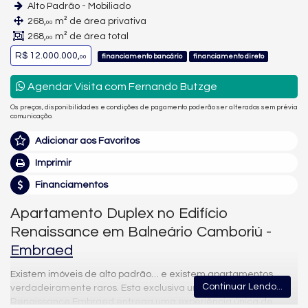
Alto Padrão - Mobiliado
268,
m² de área privativa
00
268,
m² de área total
00
R$ 12.000.000,
financiamento bancário
financiamento direto
00
Agendar Visita com Fernando Butzge
Os preços, disponibilidades e condições de pagamento poderão ser alterados sem prévia
comunicação.
Adicionar aos Favoritos
Imprimir
Financiamentos
Apartamento Duplex no Edifício
Renaissance em Balneário Camboriú -
Embraed
Existem imóveis de alto padrão… e existem apartamentos
Continuar Lendo...
verdadeiramente raros. Esta exclusiva unidade no
Renaissance Embraed entrega uma experiência única de