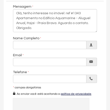
113m² de área privativa
3 suítes
Mensagem
Living amplo e integrado
Sacada gourmet com churrasqueira a carvão
Vista mar permanente
Mobiliado e decorado
3 vagas de garagem
A menos de 100 metros da praia
Nome Completo
Este é o imóvel ideal tanto para moradia quanto para
investimento, em uma das localizações mais desejadas
de Itajaí.
Email
Entre em contato agora mesmo e agende sua visita.
Você vai se surpreender com cada detalhe deste apartamento
exclusivo.
Telefone
Características do Imóvel
Aquecimento de Água
*
campos obrigatórios
Ar Condicionado
Ao enviar você está aceitando a
política de privacidade
.
Churrasqueira
Piso Porcelanato
Piso Vinílico
Andar Alto