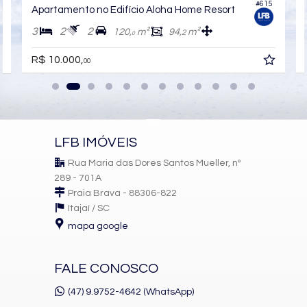
#615
5
Apartamento no Edifício Aloha Home Resort
3
2
2
120,
m²
94,
m²
2
0
R$ 10.000,
00
LFB IMÓVEIS
Rua Maria das Dores Santos Mueller, nº
289 - 701A
Praia Brava - 88306-822
Itajaí /
SC
mapa google
FALE CONOSCO
(47) 9.9752-4642 (WhatsApp)