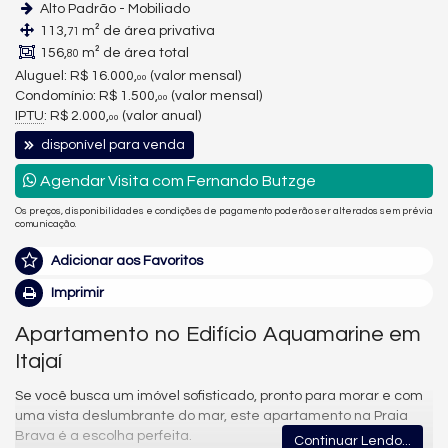
Alto Padrão - Mobiliado
113,
m² de área privativa
71
156,
m² de área total
80
Aluguel:
R$ 16.000,
(valor mensal)
00
Condomínio: R$ 1.500,
(valor mensal)
00
IPTU
: R$ 2.000,
(valor anual)
00
disponível para venda
Agendar Visita com Fernando Butzge
Os preços, disponibilidades e condições de pagamento poderão ser alterados sem prévia
comunicação.
Adicionar aos Favoritos
Imprimir
Apartamento no Edifício Aquamarine em
Itajaí
Se você busca um imóvel sofisticado, pronto para morar e com
uma vista deslumbrante do mar, este apartamento na Praia
Brava é a escolha perfeita.
Continuar Lendo...