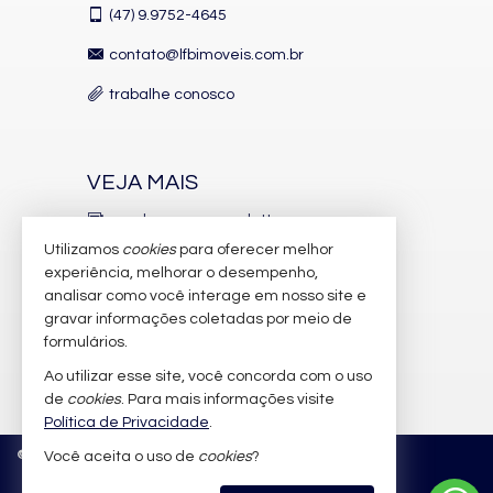
(47)
9.9752-4645
contato@lfbimoveis.com.br
trabalhe conosco
VEJA MAIS
receba nosso newsletter
Utilizamos
cookies
para oferecer melhor
indicadores financeiros
experiência, melhorar o desempenho,
analisar como você interage em nosso site e
cadastre seu imóvel
gravar informações coletadas por meio de
imóveis favoritos
formulários.
Ao utilizar esse site, você concorda com o uso
mapa de imóveis
de
cookies
. Para mais informações visite
Política de Privacidade
.
©
2026
CRECI/SC 6.388-J
Política de Privacidade
Você aceita o uso de
cookies
?