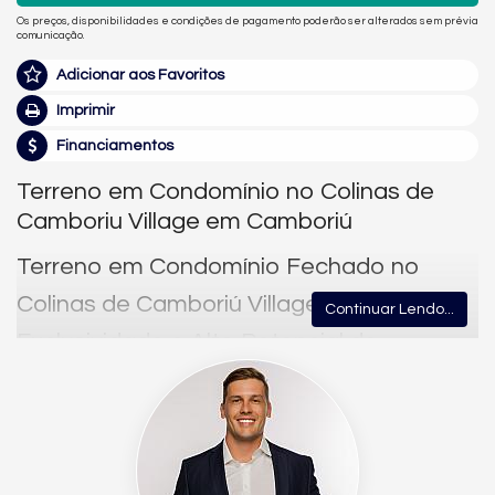
Os preços, disponibilidades e condições de pagamento poderão ser alterados sem prévia
comunicação.
Adicionar aos Favoritos
Imprimir
Financiamentos
Terreno em Condomínio no Colinas de
Camboriu Village em Camboriú
Terreno em Condomínio Fechado no
Colinas de Camboriú Village | Natureza,
Continuar Lendo...
Exclusividade e Alto Potencial de
Valorização
Descubra um
novo conceito de viver bem em Camboriú
, onde
sofisticação, segurança e contato com a natureza se unem em
um dos projetos mais exclusivos da região. O
Colinas de
Camboriú Village
é um
bairro planejado de alto padrão
, criado