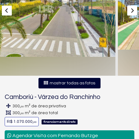
mostrar todas as fotos
Camboriú
-
Várzea do Ranchinho
300,
m² de área privativa
00
300,
m² de área total
00
R$ 1.070.000,
financiamento direto
00
Agendar Visita com Fernando Butzge