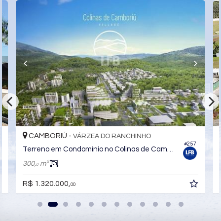
Quadra Esportiva
Espaço Gourmet
Espaço Fitness
Portaria 24h
Medidores Individuais
Portão Eletrônico
Quiosque Externo
Câmeras de Segurança
Infra para Veículos Elétricos
Acessibilidade para PNE
CAMBORIÚ -
VÁRZEA DO RANCHINHO
7
#257
Terreno em Condomínio no Colinas de Camboriu Village
300,
m²
0
R$ 1.320.000,
00