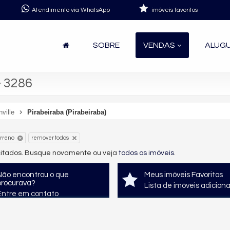
Atendimento via WhatsApp
imóveis favoritos
SOBRE
VENDAS
ALUG
- 3286
nville
Pirabeiraba (Pirabeiraba)
erreno
remover todos
icitados. Busque novamente ou veja
todos os imóveis
.
Não encontrou o que
Meus imóveis Favoritos
procurava?
Lista de imóveis adicion
Entre em contato