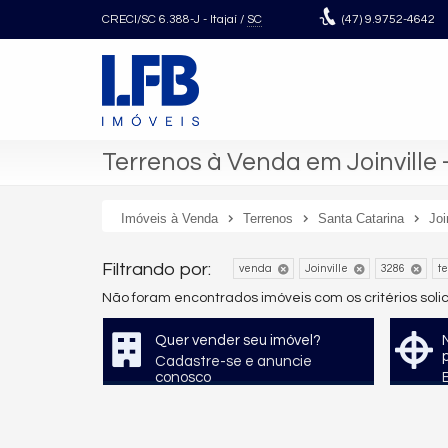
CRECI/SC 6.388-J
- Itajaí /
SC
(47)
9.9752-4642
Terrenos à Venda em Joinville 
Imóveis à Venda
Terrenos
Santa Catarina
Joi
Filtrando por:
venda
Joinville
3286
t
Não foram encontrados imóveis com os critérios sol
Quer vender seu imóvel?
Cadastre-se e anuncie
conosco