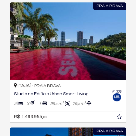
PRAIA BRAVA
ITAJAÍ -
PRAIA BRAVA
#1.336
Studio no Edifício Urban Smart Living
2
3
1
99,
m²
79,
m²
0
0
R$ 1.493.955,
00
PRAIA BRAVA