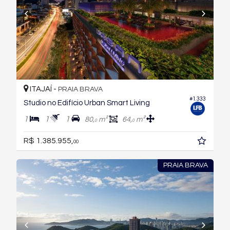
ITAJAÍ -
PRAIA BRAVA
#1.333
Studio no Edifício Urban Smart Living
1
1
1
80,
m²
64,
m²
0
0
R$ 1.385.955,
00
PRAIA BRAVA