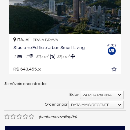
ITAJAÍ -
PRAIA BRAVA
#1.332
Studio no Edifício Urban Smart Living
1
1
50,
m²
35,
m²
0
0
R$ 643.455,
00
5
imóveis encontrados
Exibir
24 POR PÁGINA
Ordenar por
DATA MAIS RECENTE
(nenhuma avaliação)