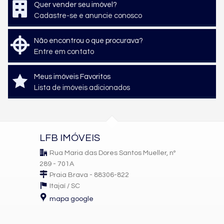
Quer vender seu imóvel?
Cadastre-se e anuncie conosco
Não encontrou o que procurava?
Entre em contato
Meus imóveis Favoritos
Lista de imóveis adicionados
LFB IMÓVEIS
Rua Maria das Dores Santos Mueller, nº
289 - 701A
Praia Brava - 88306-822
Itajaí /
SC
mapa google