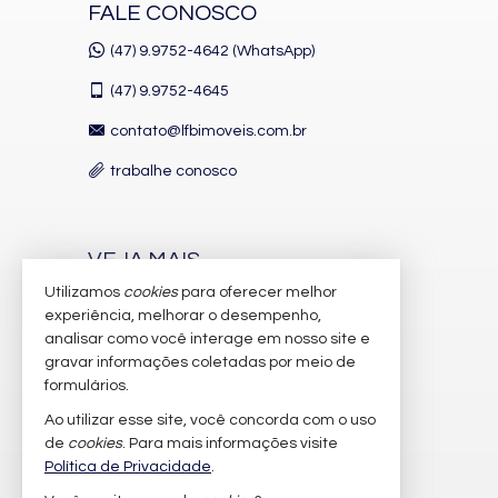
FALE CONOSCO
(47) 9.9752-4642 (WhatsApp)
(47)
9.9752-4645
contato@lfbimoveis.com.br
trabalhe conosco
VEJA MAIS
Utilizamos
cookies
para oferecer melhor
receba nosso newsletter
experiência, melhorar o desempenho,
indicadores financeiros
analisar como você interage em nosso site e
gravar informações coletadas por meio de
cadastre seu imóvel
formulários.
imóveis favoritos
Ao utilizar esse site, você concorda com o uso
de
cookies
. Para mais informações visite
mapa de imóveis
Política de Privacidade
.