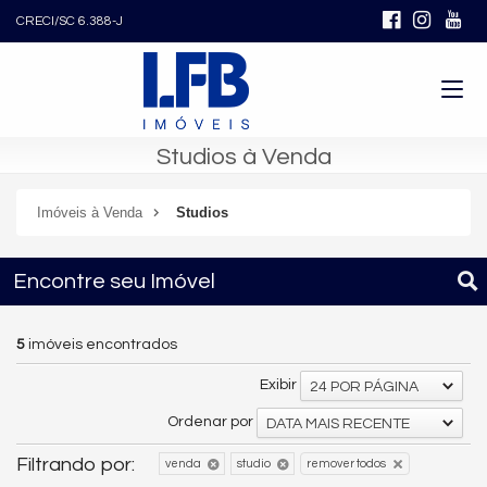
CRECI/SC 6.388-J
Studios à Venda
Imóveis à Venda
Studios
Encontre seu Imóvel
5
imóveis encontrados
Exibir
24 POR PÁGINA
Ordenar por
DATA MAIS RECENTE
Filtrando por:
venda
studio
remover todos