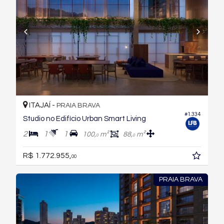
ITAJAÍ -
PRAIA BRAVA
#1.334
Studio no Edifício Urban Smart Living
2
1
1
100,
m²
88,
m²
0
0
R$ 1.772.955,
00
PRAIA BRAVA