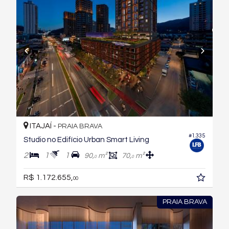
ITAJAÍ -
PRAIA BRAVA
#1.335
Studio no Edifício Urban Smart Living
2
1
1
90,
m²
70,
m²
0
0
R$ 1.172.655,
00
PRAIA BRAVA