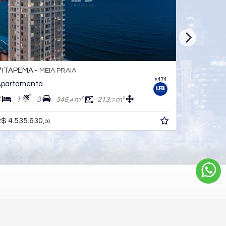
ITAPEMA -
ITAPEMA
MEIA PRAIA
#474
partamento
Apartame
4
1
3
4
5
348,
m²
213,
m²
4
7
$ 4.535.630,
R$ 4.257.
00