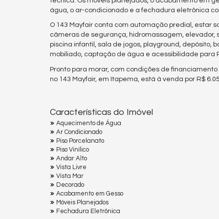
técnica. Os móveis planejados, o acabamento em gess
água, o ar-condicionado e a fechadura eletrônica c
O 143 Mayfair conta com automação predial, estar soci
câmeras de segurança, hidromassagem, elevador, sal
piscina infantil, sala de jogos, playground, depósito,
mobiliado, captação de água e acessibilidade para 
Pronto para morar, com condições de financiamento 
no 143 Mayfair, em Itapema, está à venda por R$ 6.05
Características do Imóvel
Aquecimento de Água
Ar Condicionado
Piso Porcelanato
Piso Vinílico
Andar Alto
Vista Livre
Vista Mar
Decorado
Acabamento em Gesso
Móveis Planejados
Fechadura Eletrônica