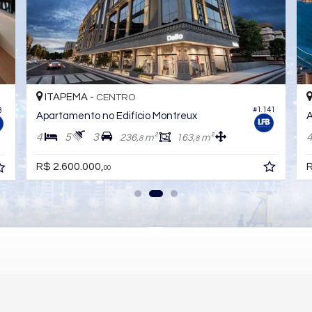
ITAPEMA -
CENTRO
#1.141
8
Apartamento no Edifício Montreux
A
4
5
3
236,
m²
163,
m²
8
8
R$ 2.600.000,
R
00