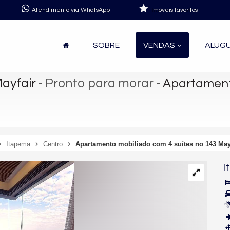
Atendimento via WhatsApp
imóveis favoritos
SOBRE
VENDAS
ALUG
ayfair
- Pronto para morar
-
Apartamento
Itapema
Centro
Apartamento mobiliado com 4 suítes no 143 May
I