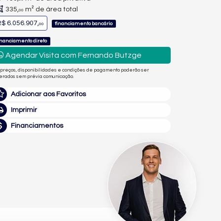
335,
m² de área total
00
$ 6.056.907,
financiamento bancário
00
inanciamento direto
Agendar Visita com Fernando Butzge
 preços, disponibilidades e condições de pagamento poderão ser
terados sem prévia comunicação.
Adicionar aos Favoritos
Imprimir
Financiamentos