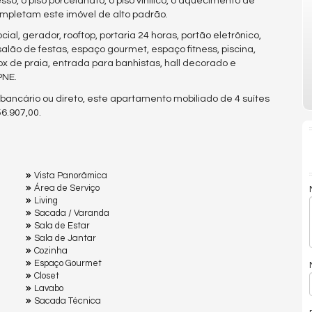
o, o piso porcelanato, o piso vinílico, o aquecimento de
ompletam este imóvel de alto padrão.
al, gerador, rooftop, portaria 24 horas, portão eletrônico,
ão de festas, espaço gourmet, espaço fitness, piscina,
 box de praia, entrada para banhistas, hall decorado e
PNE.
bancário ou direto, este apartamento mobiliado de 4 suítes
6.907,00.
Vista Panorâmica
Área de Serviço
Living
Sacada / Varanda
Sala de Estar
Sala de Jantar
Cozinha
Espaço Gourmet
Closet
Lavabo
Sacada Técnica