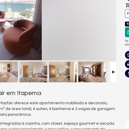
R
f
Os
al
air em Itapema
3 Mayfair oferece este apartamento mobiliado e decorado,
m² de área total), 4 suítes, 4 banheiros e 3 vagas de garagem
 vista panorâmica.
ng integrados à cozinha, com closet, espaço gourmet e sacada