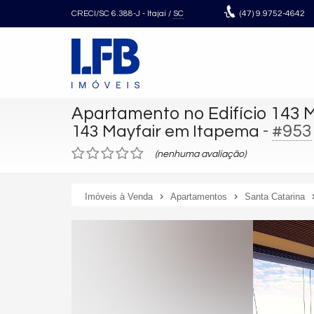
CRECI/SC 6.388-J
- Itajaí /
SC
(47)
9.9752-4642
Apartamento no Edifício 143 M
-
#953
143 Mayfair em Itapema
(nenhuma avaliação)
Imóveis à Venda
Apartamentos
Santa Catarina