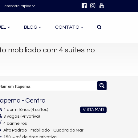
encontre rápido
UEL
BLOG
CONTATO
 mobiliado com 4 suítes no
fair em Itapema
tapema
-
Centro
4 dormitórios (4 suítes)
VISTA MAR
3 vagas (Privativa)
4 banheiros
Alto Padrão - Mobiliado - Quadra do Mar
150,
m² de área privativa
00