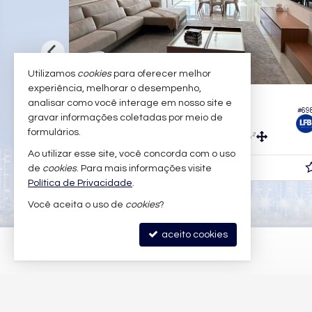
Utilizamos
cookies
para oferecer melhor
experiência, melhorar o desempenho,
ITAPEMA -
MEIA PRAIA
analisar como você interage em nosso site e
#964
#69
Apartamento no Edifício Cartier
gravar informações coletadas por meio de
formulários.
4
5
3
200,
m²
166,
m²
0
0
Ao utilizar esse site, você concorda com o uso
R$ 7.210.000,
de
cookies
. Para mais informações visite
00
Política de Privacidade
.
Você aceita o uso de
cookies
?
aceito cookies