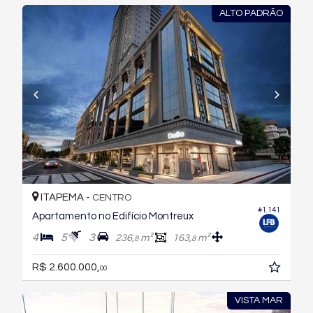
ALTO PADRÃO
ITAPEMA -
CENTRO
#1.141
Apartamento no Edifício Montreux
4
5
3
236,
m²
163,
m²
8
8
R$ 2.600.000,
00
VISTA MAR