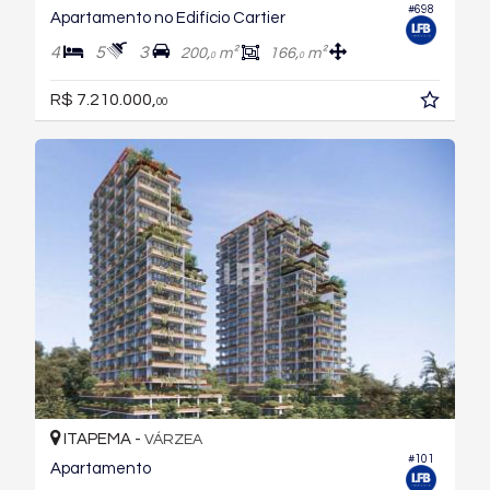
#698
Apartamento no Edifício Cartier
4
5
3
200,
m²
166,
m²
0
0
R$ 7.210.000,
00
ITAPEMA -
VÁRZEA
#101
Apartamento