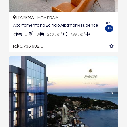
ITAPEMA -
MEIA PRAIA
#050
Apartamento no Edifício Albamar Residence
4
5
3
240,
m²
198,
m²
0
0
R$ 9.736.682,
00