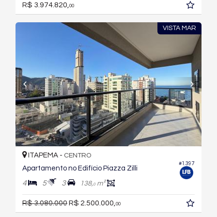
R$ 3.974.820,
00
VISTA MAR
ITAPEMA -
CENTRO
#1.397
Apartamento no Edifício Piazza Zilli
4
5
3
138,
m²
0
R$ 3.080.000
R$ 2.500.000,
00