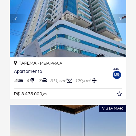
ITAPEMA -
MEIA PRAIA
#449
Apartamento
4
4
3
311,
m²
179,
m²
9
0
R$ 3.475.000,
00
VISTA MAR