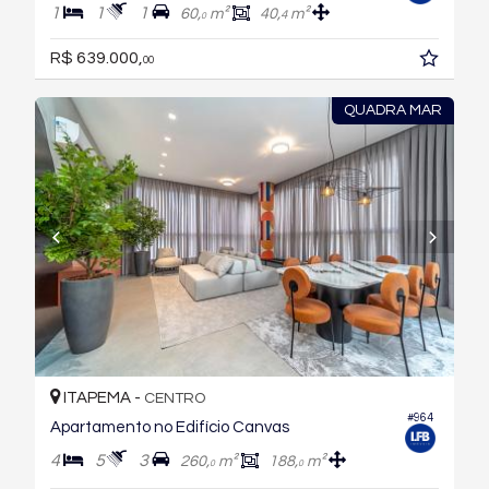
1
1
1
60,
m²
40,
m²
4
0
R$ 639.000,
00
QUADRA MAR
ITAPEMA -
CENTRO
#964
Apartamento no Edifício Canvas
4
5
3
260,
m²
188,
m²
0
0