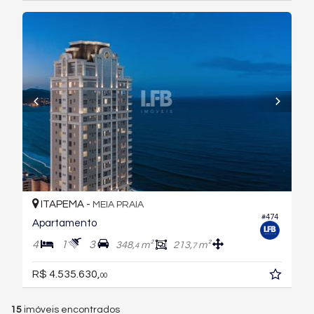
ITAPEMA -
MEIA PRAIA
#474
Apartamento
4
1
3
348,
m²
213,
m²
4
7
R$ 4.535.630,
00
15
imóveis encontrados