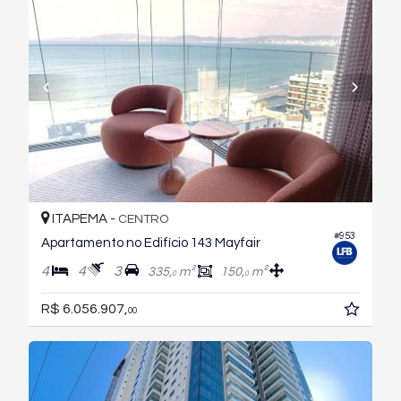
ITAPEMA -
CENTRO
#953
Apartamento no Edifício 143 Mayfair
4
4
3
335,
m²
150,
m²
0
0
R$ 6.056.907,
00