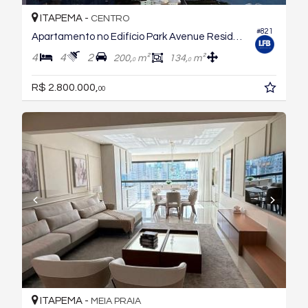
ITAPEMA -
CENTRO
#821
Apartamento no Edifício Park Avenue Residence
4
4
2
200,
m²
134,
m²
0
0
R$ 2.800.000,
00
ITAPEMA -
MEIA PRAIA