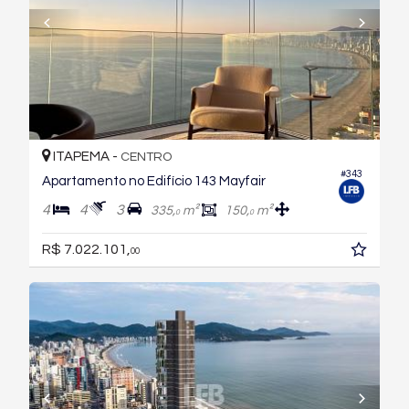
ITAPEMA -
CENTRO
#343
Apartamento no Edifício 143 Mayfair
4
4
3
335,
m²
150,
m²
0
0
R$ 7.022.101,
00