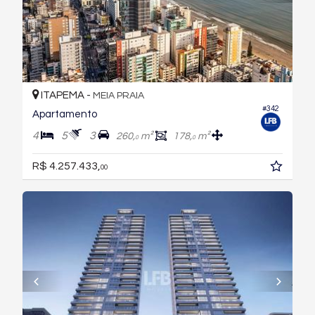
ITAPEMA -
MEIA PRAIA
#342
Apartamento
4
5
3
260,
m²
178,
m²
0
0
R$ 4.257.433,
00