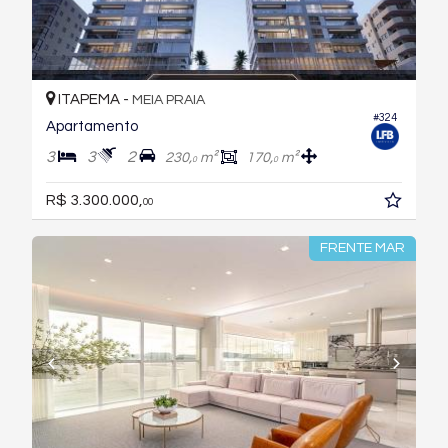
ITAPEMA -
MEIA PRAIA
#324
Apartamento
3
3
2
230,
m²
170,
m²
0
0
R$ 3.300.000,
00
FRENTE MAR