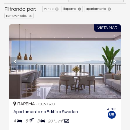
Filtrando por:
venda
Itapema
apartamento
remover todos
VISTA MAR
ITAPEMA -
CENTRO
#1.398
Apartamento no Edifício Sweden
4
5
3
201,
m²
0