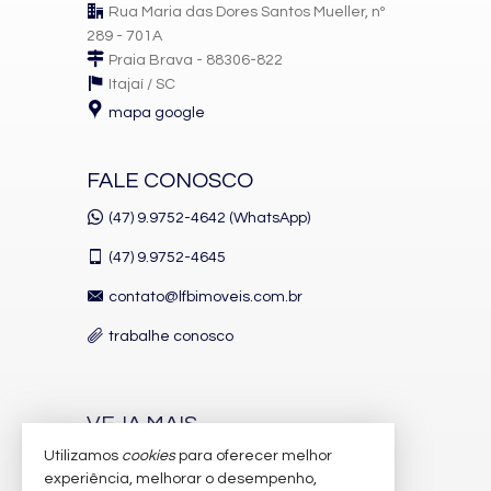
Rua Maria das Dores Santos Mueller, nº
289 - 701A
Praia Brava - 88306-822
Itajaí /
SC
mapa google
FALE CONOSCO
(47) 9.9752-4642 (WhatsApp)
(47)
9.9752-4645
contato@lfbimoveis.com.br
trabalhe conosco
VEJA MAIS
Utilizamos
cookies
para oferecer melhor
receba nosso newsletter
experiência, melhorar o desempenho,