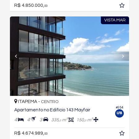
R$ 4.850.000,
00
VISTA MAR
ITAPEMA -
CENTRO
#954
Apartamento no Edifício 143 Mayfair
4
4
3
335,
m²
150,
m²
0
0
R$ 4.674.989,
00