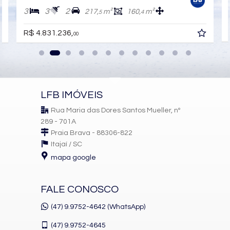
3
3
2
217,
m²
160,
m²
5
4
R$ 4.831.236,
00
LFB IMÓVEIS
Rua Maria das Dores Santos Mueller, nº
289 - 701A
Praia Brava - 88306-822
Itajaí /
SC
mapa google
FALE CONOSCO
(47) 9.9752-4642 (WhatsApp)
(47)
9.9752-4645