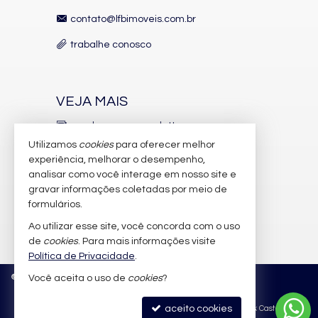
contato@lfbimoveis.com.br
trabalhe conosco
VEJA MAIS
receba nosso newsletter
Utilizamos
cookies
para oferecer melhor
indicadores financeiros
experiência, melhorar o desempenho,
analisar como você interage em nosso site e
cadastre seu imóvel
gravar informações coletadas por meio de
imóveis favoritos
formulários.
Ao utilizar esse site, você concorda com o uso
mapa de imóveis
de
cookies
. Para mais informações visite
Política de Privacidade
.
©
2026
CRECI/SC 6.388-J
Política de Privacidade
Você aceita o uso de
cookies
?
aceito cookies
Site para imobiliárias
: Castel Digital