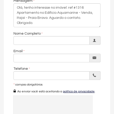
Mensagem
Living amplo e integrado
Sacada gourmet com churrasqueira a carvão
Vista mar permanente
Mobiliado e decorado
2 vagas de garagem
A menos de 100 metros da praia
Nome Completo
Este é o imóvel ideal tanto para moradia quanto para
investimento, em uma das localizações mais desejadas
de Itajaí.
Email
Entre em contato agora mesmo e agende sua visita.
Você vai se surpreender com cada detalhe deste apartamento
exclusivo.
Telefone
Características do Imóvel
Aquecimento de Água
*
campos obrigatórios
Ar Condicionado
Ao enviar você está aceitando a
política de privacidade
.
Churrasqueira
Piso Porcelanato
Piso Vinílico
Andar Alto
Vista Livre