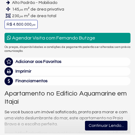
Alto Padrão - Mobiliado
145,
m² de área privativa
00
230,
m² de área total
00
R$ 4.800.000,
00
Agendar Visita com Fernando Butzge
Os preços, disponibilidades e condições de pagamento poderão ser alterados sem prévia
comunicação.
Adicionar aos Favoritos
Imprimir
Financiamentos
Apartamento no Edifício Aquamarine em
Itajaí
Se você busca um imóvel sofisticado, pronto para morar e com
uma vista deslumbrante do mar, este apartamento na Praia
Brava é a escolha perfeita.
Continuar Lendo...
Com
145m² privativos
, o imóvel foi cuidadosamente
mobiliado e