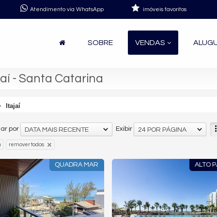
Atendimento via WhatsApp
imóveis favoritos
SOBRE
VENDAS
ALUG
í - Santa Catarina
Itajaí
ar por
Exibir
DATA MAIS RECENTE
24 POR PÁGINA
remover todos
QUADRA MAR
ALTO 