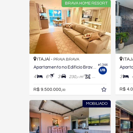
BRAVA HOME RESORT
ITAJAÍ -
ITAJ
PRAIA BRAVA
#1.344
Apartamento no Edifício Brava Home Resort
4
6
3
3
230,
m²
196,
m²
0
0
R$ 4.0
R$ 9.500.000,
00
MOBILIADO