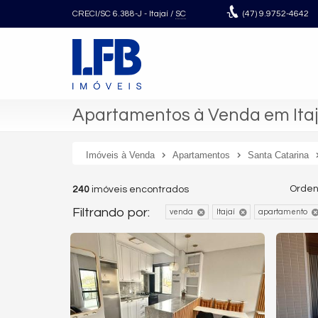
CRECI/SC 6.388-J
- Itajaí /
SC
(47)
9.9752-4642
Apartamentos à Venda em Itaja
Imóveis à Venda
Apartamentos
Santa Catarina
Orden
240
imóveis encontrados
Filtrando por:
venda
Itajaí
apartamento