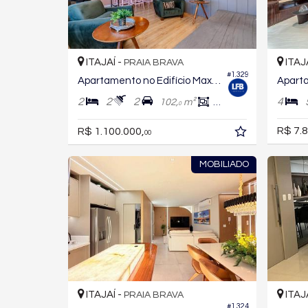
ITAJAÍ -
ITAJ
PRAIA BRAVA
#1.329
Apartamento no Edifício Maxhaus
2
2
2
4
102,
m²
74,
m²
0
0
R$ 7.8
R$ 1.100.000,
00
MOBILIADO
ITAJAÍ -
ITAJ
PRAIA BRAVA
#1.324