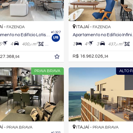
AÍ -
ITAJAÍ -
FAZENDA
FAZENDA
#1.327
Apartamento no Edifício Lotisa Skyline
Apartamento no
5
4
3
4
3
400,
m²
218,
m²
437,
m²
8
0
0
R$ 16.962.026,
27.368,
34
94
PRAIA BRAVA
ALTO 
AÍ -
ITAJAÍ -
PRAIA BRAVA
PRAIA BRAVA
#1.322