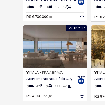
4
5
3
3
350,
m²
204,
m²
4
0
R$ 6.700.000,
R$ 6.2
00
VISTA MAR
ITAJAÍ -
ITAJ
PRAIA BRAVA
#1.349
Apartamento no Edifício Surya Residence
3
4
3
3
199,
m²
174,
m²
7
7
R$ 4.160.155,
R$ 87
94