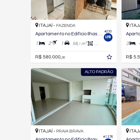
ITAJAÍ -
ITAJ
FAZENDA
#230
Apartamento no Edifício Ilhas do Sul
1
2
1
3
58,
m²
45,
m²
1
0
R$ 580.000,
R$ 5.5
00
ALTO PADRÃO
ITAJAÍ -
ITAJ
PRAIA BRAVA
#1.376
Apartamento no Edifício Brava Beach - Reserva Figueira