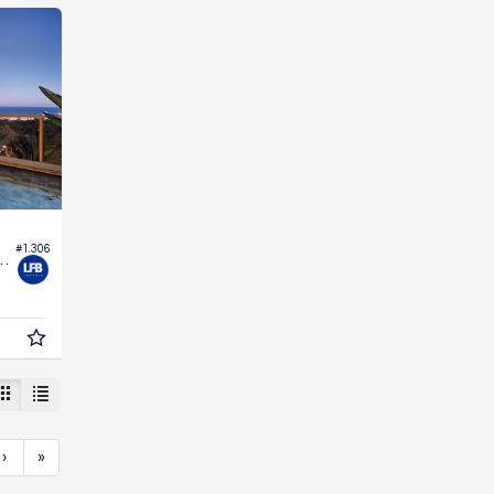
#1.306
 Edifício Brava Ocean
›
»