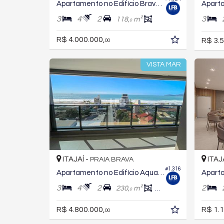
Apartamento no Edifício Brava Garden
3
4
2
3
118,
m²
0
R$ 4.000.000,
R$ 3.5
00
VISTA MAR
ITAJAÍ -
ITAJ
PRAIA BRAVA
#1.316
Apartamento no Edifício Aquamarine
3
4
2
2
230,
m²
145,
m²
0
0
R$ 4.800.000,
R$ 1.1
00