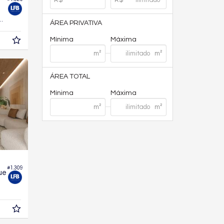
140,
m²
9
ÁREA PRIVATIVA
Mínima
Máxima
ÁREA TOTAL
Mínima
Máxima
#1.309
ue