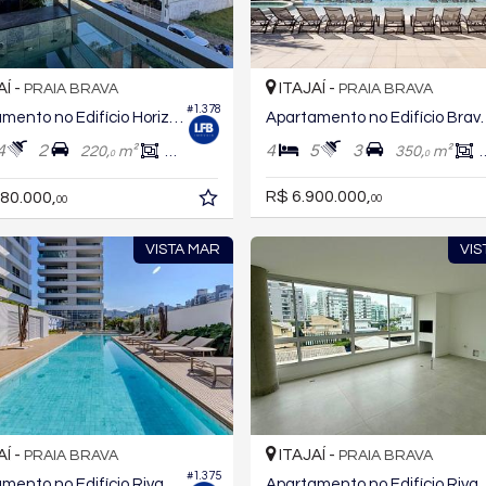
AÍ -
ITAJAÍ -
PRAIA BRAVA
PRAIA BRAVA
#1.378
Apartamento no Edifício Horizon Luxury Residences
Apartamento no Edifíci
4
2
4
5
3
220,
m²
140,
m²
350,
m²
0
0
0
R$ 6.900.000,
80.000,
00
00
VISTA MAR
VIS
AÍ -
ITAJAÍ -
PRAIA BRAVA
PRAIA BRAVA
#1.375
Apartamento no Edifício Riva Praia Brava
Apartamento n