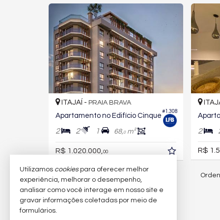
ITAJAÍ -
ITAJ
PRAIA BRAVA
#1.308
Apartamento no Edifício Cinque
2
2
1
2
68,
m²
0
R$ 1.5
R$ 1.020.000,
00
Utilizamos
cookies
para oferecer melhor
Orden
240
imóveis encontrados
experiência, melhorar o desempenho,
analisar como você interage em nosso site e
gravar informações coletadas por meio de
(nenhuma avaliação)
formulários.