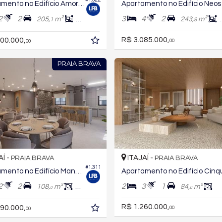
Apartamento no Edifício Amores da Brava
Apartamento no Edifício Neos
2
2
3
4
2
205,
m²
111,
m²
243,
m²
1
9
0
R$ 3.085.000,
00.000,
00
00
PRAIA BRAVA
AÍ -
ITAJAÍ -
PRAIA BRAVA
PRAIA BRAVA
#1.311
Apartamento no Edifício Manu Bay
Apartamento no Edifício Cinq
2
2
2
3
1
108,
m²
68,
m²
84,
m²
0
0
0
R$ 1.260.000,
90.000,
00
00