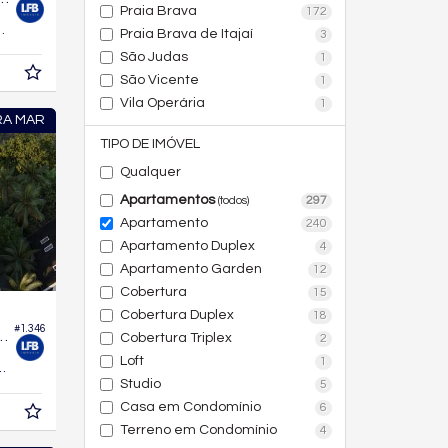
Praia Brava
172
127,
m²
Praia Brava de Itajaí
0
3
São Judas
1
São Vicente
1
Vila Operária
1
RA MAR
TIPO DE IMÓVEL
Qualquer
Apartamentos
297
(todos)
Apartamento
240
Apartamento Duplex
4
Apartamento Garden
12
Cobertura
15
Cobertura Duplex
18
#1.346
difício Ios Residencial
Cobertura Triplex
2
Loft
1
210,
m²
0
Studio
5
Casa em Condomínio
6
Terreno em Condomínio
4