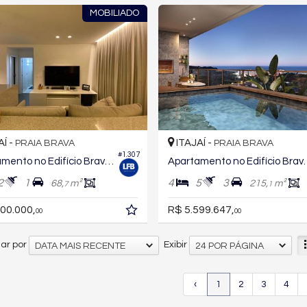
MOBILIADO
AÍ -
ITAJAÍ -
PRAIA BRAVA
PRAIA BRAVA
#1.307
Apartamento no Edifício Brava Hill
Apartamento no
2
1
4
5
3
68,
m²
215,
m²
7
1
00.000,
R$ 5.599.647,
00
00
ar por
Exibir
DATA MAIS RECENTE
24 POR PÁGINA
‹
1
2
3
4