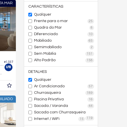
TA MAR
CARACTERÍSTICAS
Qualquer
Frente para o mar
25
Quadra do Mar
8
Diferenciado
10
Mobiliado
65
Semimobiliado
2
Sem Mobília
151
Alto Padrão
158
#1.337
tamento no Edifício Aura Living Home
DETALHES
168,
m²
0
Qualquer
Ar Condicionado
57
Churrasqueira
189
ILIADO
Piscina Privativa
16
Sacada / Varanda
44
Sacada com Churrasqueira
119
Internet / WiFi
15