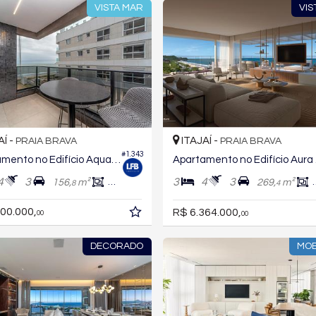
VISTA MAR
VIS
AÍ -
ITAJAÍ -
PRAIA BRAVA
PRAIA BRAVA
#1.343
Apartamento no Edifício Aquamarine
Apar
4
3
3
4
3
156,
m²
113,
m²
269,
m²
8
7
4
00.000,
R$ 6.364.000,
00
00
DECORADO
MOB