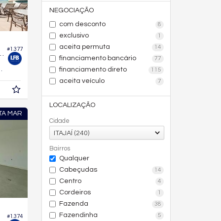
NEGOCIAÇÃO
com desconto
8
exclusivo
1
aceita permuta
14
#1.377
o Brava Beach - Reserva Figueira
financiamento bancário
77
204,
m²
financiamento direto
115
4
aceita veículo
7
LOCALIZAÇÃO
TA MAR
Cidade
ITAJAÍ (240)
Bairros
Qualquer
Cabeçudas
14
Centro
4
Cordeiros
1
Fazenda
38
Fazendinha
5
#1.374
o Edifício Riva Praia Brava