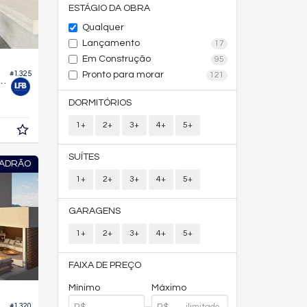
ESTÁGIO DA OBRA
Qualquer
Lançamento
17
Em Construção
95
#1.325
Pronto para morar
121
 Edifício Infinitá Treehouse
DORMITÓRIOS
1+
2+
3+
4+
5+
SUÍTES
PADRÃO
1+
2+
3+
4+
5+
GARAGENS
1+
2+
3+
4+
5+
FAIXA DE PREÇO
Mínimo
Máximo
#1.320