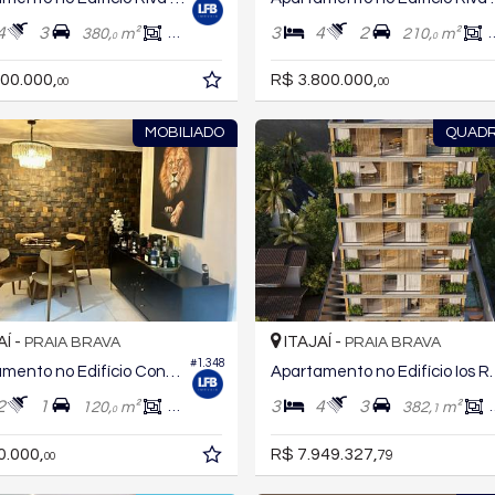
4
3
3
4
2
380,
m²
179,
m²
210,
m²
0
0
0
00.000,
R$ 3.800.000,
00
00
MOBILIADO
QUAD
AÍ -
ITAJAÍ -
PRAIA BRAVA
PRAIA BRAVA
#1.348
Apartamento no Edifício Condomínio Raio de Sol
Apartamento no E
2
1
3
4
3
120,
m²
89,
m²
382,
m²
1
0
0
0.000,
R$ 7.949.327,
79
00