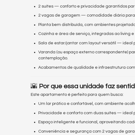
2 suítes — conforto e privacidade garantidos pa
2 vagas de garagem — comodidade diária para 
Planta bem distribuída, com ambientes projeta
Cozinha e área de serviço, integradas ao living 
Sala de estar/jantar com layout versátil — ideal 
Varanda (ou espaço externo correspondente) pa
contemplação.
Acabamentos de qualidade e infraestrutura comp
🌇
Por que essa unidade faz senti
Este apartamento é perfeito para quem busca:
Um lar prático e confortável, com ambiente acol
Privacidade e conforto com duas suítes — ideal
Espaço inteligente e funcional, aproveitando cad
Conveniência e segurança com 2 vagas de gar