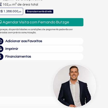
102,
m² de área total
00
$ 1.386.000,
financiamento direto
00
Agendar Visita com Fernando Butzge
 preços, disponibilidades e condições de pagamento poderão ser
terados sem prévia comunicação.
Adicionar aos Favoritos
Imprimir
Financiamentos