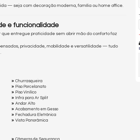
vida — seja com decoração moderna, família ou home office.
de e funcionalidade
r que entregue praticidade sem abrir mão do conforto faz
*
ensados, privacidade, mobilidade e versatilidade — tudo
.
Churrasqueira
Piso Porcelanato
Piso Vinílico
Infra para Ar Split
Andar Alto
Acabamento em Gesso
Fechadura Eletrônica
Vista Panorâmica
Câmeras de Segurança