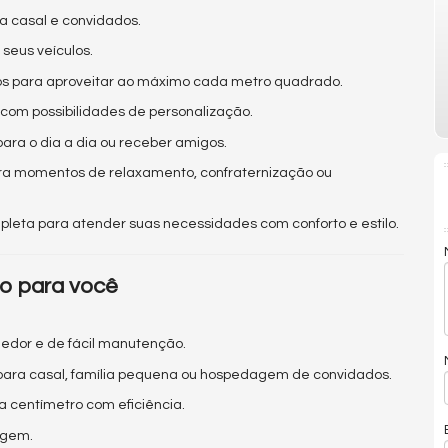
ra casal e convidados.
seus veículos.
dos para aproveitar ao máximo cada metro quadrado.
e com possibilidades de personalização.
para o dia a dia ou receber amigos.
ra momentos de relaxamento, confraternização ou
leta para atender suas necessidades com conforto e estilo.
do para você
hedor e de fácil manutenção.
 para casal, família pequena ou hospedagem de convidados.
a centímetro com eficiência.
agem.