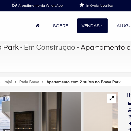
Atendimento via WhatsApp
imóveis favoritos
SOBRE
VENDAS
ALUG
a Park
- Em Construção
-
Apartamento co
Itajaí
Praia Brava
Apartamento com 2 suítes no Brava Park
I