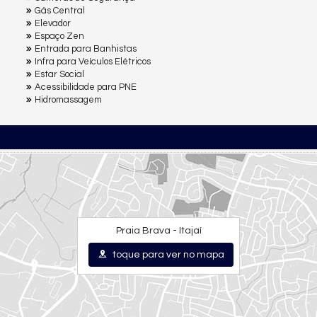
Gás Central
Elevador
Espaço Zen
Entrada para Banhistas
Infra para Veículos Elétricos
Estar Social
Acessibilidade para PNE
Hidromassagem
Praia Brava - Itajaí
toque para ver no mapa