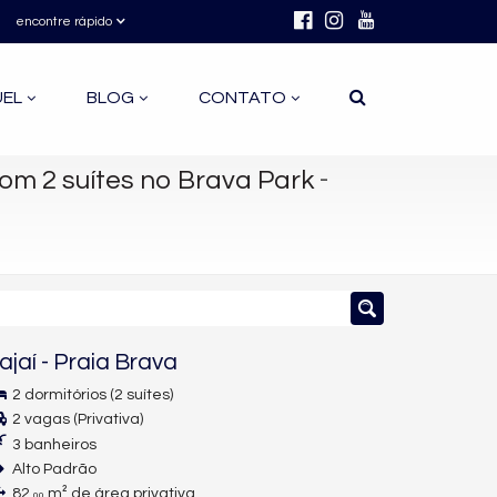
encontre rápido
UEL
BLOG
CONTATO
-
m 2 suítes no Brava Park
tajaí
-
Praia Brava
2 dormitórios (2 suítes)
2 vagas (Privativa)
3 banheiros
Alto Padrão
82,
m² de área privativa
00