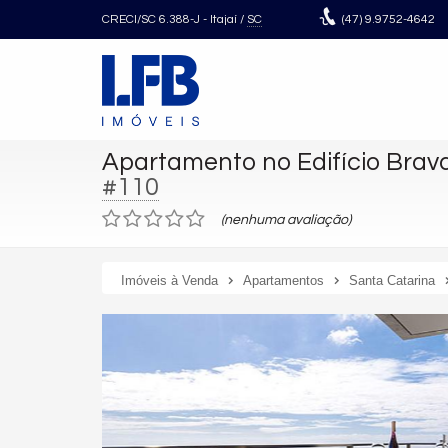
CRECI/SC 6.388-J
- Itajaí /
SC
(47)
9.9752-4642
Apartamento no Edifício Brav
#110
(nenhuma avaliação)
Imóveis à Venda
Apartamentos
Santa Catarina