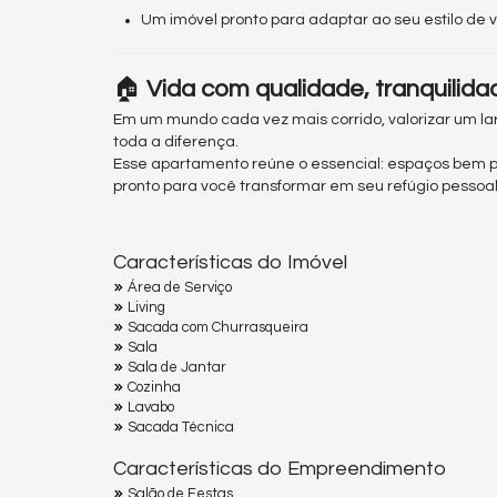
Um imóvel pronto para adaptar ao seu estilo de 
🏠
Vida com qualidade, tranquilida
Em um mundo cada vez mais corrido, valorizar um la
toda a diferença.
Esse apartamento reúne o essencial: espaços bem p
pronto para você transformar em seu refúgio pessoal
Características do Imóvel
Área de Serviço
Living
Sacada com Churrasqueira
Sala
Sala de Jantar
Cozinha
Lavabo
Sacada Técnica
Características do Empreendimento
Salão de Festas