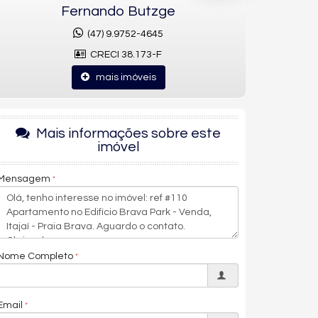
Fernando Butzge
(47) 9.9752-4645
CRECI 38.173-F
mais imóveis
Mais informações sobre este
imóvel
Mensagem
Nome Completo
Email