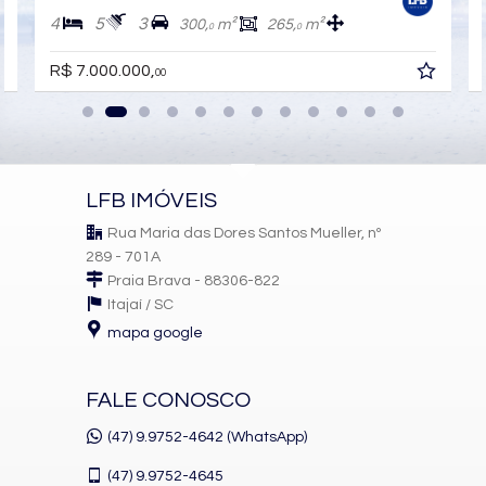
4
6
4
500,
m²
249,
m²
0
0
R$ 6.500.000,
00
LFB IMÓVEIS
Rua Maria das Dores Santos Mueller, nº
289 - 701A
Praia Brava - 88306-822
Itajaí /
SC
mapa google
FALE CONOSCO
(47) 9.9752-4642 (WhatsApp)
(47)
9.9752-4645