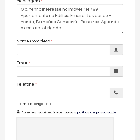
Mensagem
Acabamento em Gesso
Fechadura Eletrônica
Área de Serviço
Living
Sala de Estar
Sala de Jantar
Sala para 2 Ambientes
Cozinha
Nome Completo
Espaço Gourmet
Sacada Integrada
Lavabo
Email
Sacada Técnica
Características do Empreendimento
Sala de Jogos
Telefone
Salão de Festas
Piscina
Portaria 24h
Portão Eletrônico
*
campos obrigatórios
Brinquedoteca
Ao enviar você está aceitando a
política de privacidade
.
Piscina Infantil
Gás Central
Elevador
Hall Decorado e Mobiliado
Infra para Veículos Elétricos