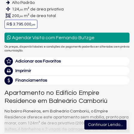
Alto Padrão
124,
m² de área privativa
00
200,
m² de área total
00
R$ 3.795.000,
00
Agendar Visita com Fernando Butzge
Os preços, disponibilidades e condições de pagamento poderão ser alterados sem prévia
comunicação.
Adicionar aos Favoritos
Imprimir
Financiamentos
Apartamento no Edifício Empire
Residence em Balneário Camboriú
No bairro Pioneiros, em Balneário Camboriú, o Empire
Residence oferece este apartamento sem mobília, pronto para
morar, com 124m² de área privativa (200m² de área total), 3
Continuar Lendo...
suítes, 4 banheiros e 2 vagas de garagem privativas, em andar