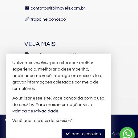
contato@lfbimoveis.com.br
trabalhe conosco
VEJA MAIS
receba nosso newsletter
Utilizamos
cookies
para oferecer melhor
indicadores financeiros
experiência, melhorar o desempenho,
analisar como você interage em nosso site e
cadastre seu imóvel
gravar informações coletadas por meio de
imóveis favoritos
formulários.
Ao utilizar esse site, você concorda com o uso
mapa de imóveis
de
cookies
. Para mais informações visite
Política de Privacidade
.
©
2026
CRECI/SC 6.388-J
Política de Privacidade
Você aceita o uso de
cookies
?
aceito cookies
Site para imobiliárias
: Castel Digital