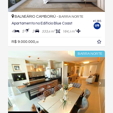
BALNEÁRIO CAMBORIÚ -
BARRA NORTE
#1.385
Apartamento no Edifício Blue Coast
4
5
3
333,
m²
164,
m²
6
3
R$ 9.000.000,
00
BARRA NORTE