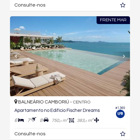
Consulte-nos
FRENTE MAR
BALNEÁRIO CAMBORIÚ -
CENTRO
#1.369
Apartamento no Edifício Fischer Dreams
6
7
8
750,
m²
383,
m²
0
0
Consulte-nos