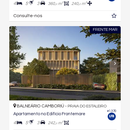
4
5
3
360,
m²
240,
m²
0
0
Consulte-nos
FRENTE MAR
BALNEÁRIO CAMBORIÚ -
PRAIA DO ESTALEIRO
#1.370
Apartamento no Edifício Frontemare
4
5
3
242,
m²
0