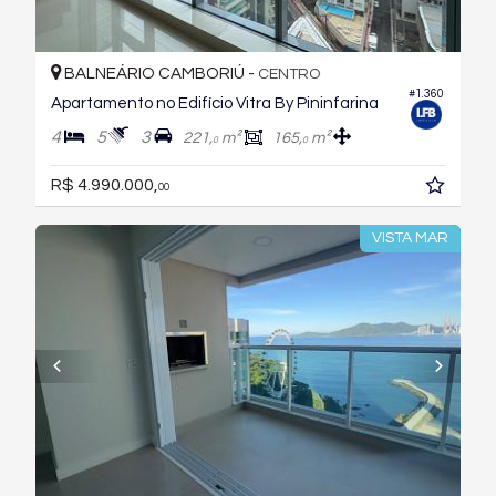
BALNEÁRIO CAMBORIÚ -
CENTRO
#1.360
Apartamento no Edifício Vitra By Pininfarina
4
5
3
221,
m²
165,
m²
0
0
R$ 4.990.000,
00
VISTA MAR