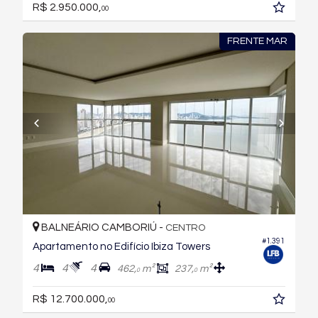
R$ 2.950.000,
00
FRENTE MAR
BALNEÁRIO CAMBORIÚ -
CENTRO
#1.391
Apartamento no Edifício Ibiza Towers
4
4
4
462,
m²
237,
m²
0
0
R$ 12.700.000,
00