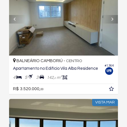
BALNEÁRIO CAMBORIÚ -
CENTRO
#1.364
Apartamento no Edifício Vila Alba Residence
4
5
3
142,
m²
0
R$ 3.520.000,
00
VISTA MAR