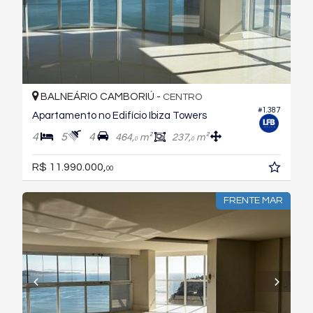
BALNEÁRIO CAMBORIÚ -
CENTRO
#1.387
Apartamento no Edifício Ibiza Towers
4
5
4
464,
m²
237,
m²
0
0
R$ 11.990.000,
00
FRENTE MAR