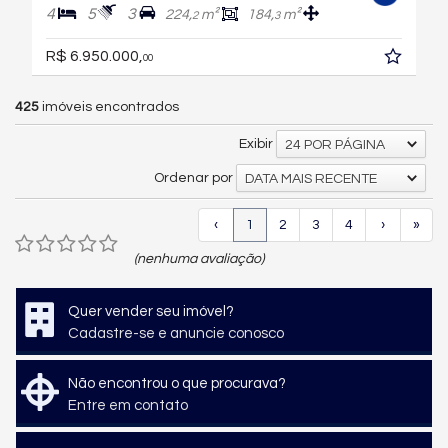
4
5
3
224,
m²
184,
m²
2
3
R$ 6.950.000,
00
425
imóveis encontrados
Exibir
24 POR PÁGINA
Ordenar por
DATA MAIS RECENTE
‹
1
2
3
4
›
»
(nenhuma avaliação)
Quer vender seu imóvel?
Cadastre-se e anuncie conosco
Não encontrou o que procurava?
Entre em contato