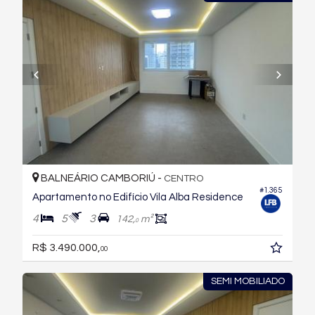
BALNEÁRIO CAMBORIÚ -
CENTRO
#1.365
Apartamento no Edifício Vila Alba Residence
4
5
3
142,
m²
0
R$ 3.490.000,
00
SEMI MOBILIADO