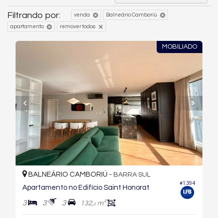
Filtrando por:
venda
Balneário Camboriú
apartamento
remover todos
MOBILIADO
BALNEÁRIO CAMBORIÚ -
BARRA SUL
#1.394
Apartamento no Edifício Saint Honorat
3
3
3
132,
m²
0