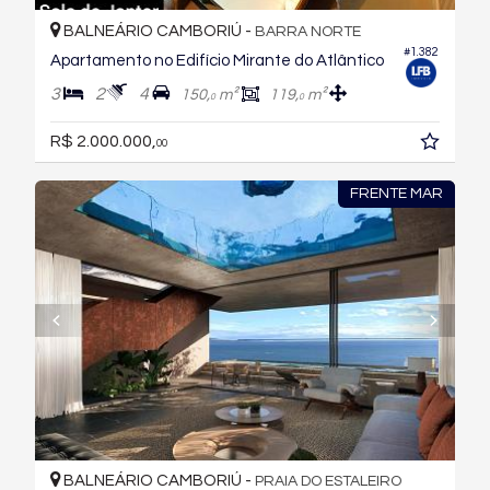
BALNEÁRIO CAMBORIÚ -
BARRA NORTE
#1.382
Apartamento no Edifício Mirante do Atlântico
3
2
4
150,
m²
119,
m²
0
0
R$ 2.000.000,
00
FRENTE MAR
BALNEÁRIO CAMBORIÚ -
PRAIA DO ESTALEIRO