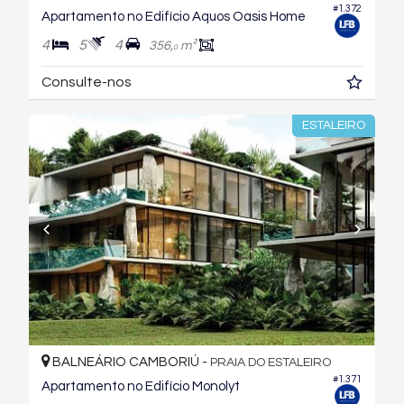
#1.372
Apartamento no Edifício Aquos Oasis Home
4
5
4
356,
m²
0
Consulte-nos
ESTALEIRO
BALNEÁRIO CAMBORIÚ -
PRAIA DO ESTALEIRO
#1.371
Apartamento no Edifício Monolyt