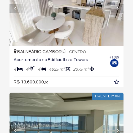
BALNEÁRIO CAMBORIÚ -
CENTRO
#1.389
Apartamento no Edifício Ibiza Towers
4
4
4
462,
m²
237,
m²
0
0
R$ 13.600.000,
00
FRENTE MAR