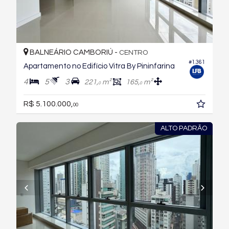
BALNEÁRIO CAMBORIÚ -
CENTRO
#1.361
Apartamento no Edifício Vitra By Pininfarina
4
5
3
221,
m²
165,
m²
0
0
R$ 5.100.000,
00
ALTO PADRÃO