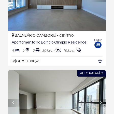
BALNEÁRIO CAMBORIÚ -
CENTRO
#1.362
Apartamento no Edifício Olimpia Residence
4
5
3
301,
m²
163,
m²
5
3
R$ 4.790.000,
00
ALTO PADRÃO