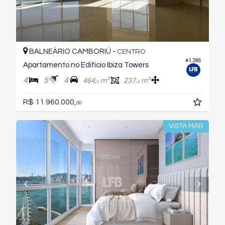
BALNEÁRIO CAMBORIÚ -
CENTRO
#1.386
Apartamento no Edifício Ibiza Towers
4
5
4
464,
m²
237,
m²
0
0
R$ 11.960.000,
00
VISTA MAR