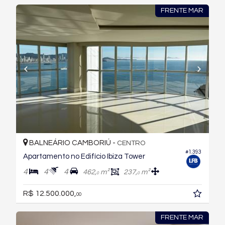
FRENTE MAR
BALNEÁRIO CAMBORIÚ -
CENTRO
#1.393
Apartamento no Edifício Ibiza Tower
4
4
4
462,
m²
237,
m²
0
0
R$ 12.500.000,
00
FRENTE MAR