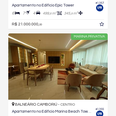
#1.357
Apartamento no Edifício Epic Tower
6
7
4
499,
m²
345,
m²
8
9
R$ 21.000.000,
00
MARINA PRIVATIVA
BALNEÁRIO CAMBORIÚ -
CENTRO
#1.355
Apartamento no Edifício Marina Beach Towers