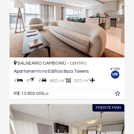
BALNEÁRIO CAMBORIÚ -
CENTRO
#1.390
Apartamento no Edifício Ibiza Towers
4
4
4
462,
m²
237,
m²
0
0
R$ 13.900.000,
00
FRENTE MAR