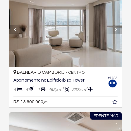
BALNEÁRIO CAMBORIÚ -
CENTRO
#1.392
Apartamento no Edifício Ibiza Tower
4
4
4
462,
m²
237,
m²
0
0
R$ 13.600.000,
00
FRENTE MAR