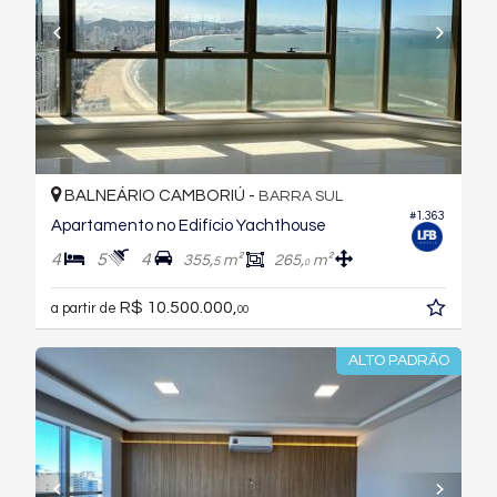
BALNEÁRIO CAMBORIÚ -
BARRA SUL
#1.363
Apartamento no Edifício Yachthouse
4
5
4
355,
m²
265,
m²
5
0
R$ 10.500.000,
a partir de
00
ALTO PADRÃO