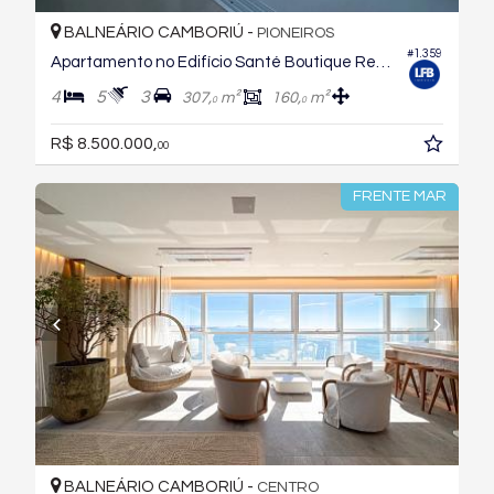
BALNEÁRIO CAMBORIÚ -
PIONEIROS
#1.359
Apartamento no Edifício Santé Boutique Residence
4
5
3
307,
m²
160,
m²
0
0
R$ 8.500.000,
00
FRENTE MAR
BALNEÁRIO CAMBORIÚ -
CENTRO