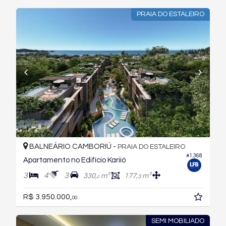
PRAIA DO ESTALEIRO
BALNEÁRIO CAMBORIÚ -
PRAIA DO ESTALEIRO
#1.368
Apartamento no Edifício Kariió
3
4
3
330,
m²
177,
m²
3
0
R$ 3.950.000,
00
SEMI MOBILIADO