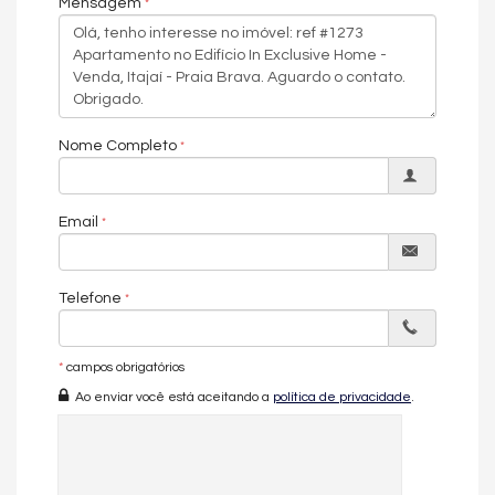
Mensagem
• Piscina privativa
• Área de lazer exclusiva
• Churrasqueira
• Acabamentos em porcelanato e vinílico
• 3 vagas de garagem individuais
🏢
Sobre o empreendimento – In Exclusive Home
Nome Completo
Localizado no desejado canto sul da Praia Brava, o In Exclusive
Home é um empreendimento raro, com poucas unidades e
conceito voltado à máxima privacidade — sendo apenas um
Email
apartamento por andar.
A apenas 80 metros do mar, oferece o equilíbrio perfeito entre
natureza, tranquilidade e conveniência, em uma das regiões
Telefone
mais valorizadas do litoral catarinense.
Com proposta intimista e sofisticada, o empreendimento
proporciona uma experiência única de moradia, onde cada
*
campos obrigatórios
detalhe foi pensado para valorizar o bem-estar, o silêncio e a
Ao enviar você está aceitando a
política de privacidade
.
conexão com o entorno.
✨
Diferenciais do empreendimento:
• Apenas 1 apartamento por andar
• Poucas unidades (alta exclusividade)