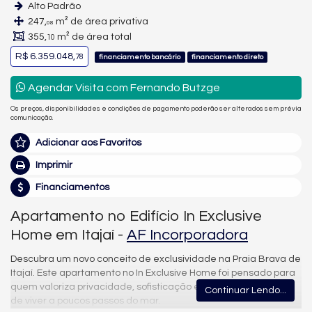
Alto Padrão
247,
m² de área privativa
08
355,
m² de área total
10
R$ 6.359.048,
78
financiamento bancário
financiamento direto
Agendar Visita com Fernando Butzge
Os preços, disponibilidades e condições de pagamento poderão ser alterados sem prévia
comunicação.
Adicionar aos Favoritos
Imprimir
Financiamentos
Apartamento no Edifício In Exclusive
Home em Itajaí -
AF Incorporadora
Descubra um novo conceito de exclusividade na Praia Brava de
Itajaí. Este apartamento no In Exclusive Home foi pensado para
quem valoriza privacidade, sofisticação e a experiência única
Continuar Lendo...
de viver a poucos passos do mar.