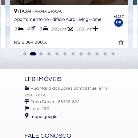
Lavabo
Sacada Técnica
ITAJAÍ -
PRAIA BRAVA
4
#1.337
Características do Empreendimento
Apartamento no Edifício Aura Living Home
Medidores Individuais
3
4
3
269,
m²
168,
m²
4
0
Portão Eletrônico
Câmeras de Segurança
R$ 6.364.000,
Gás Central
00
Elevador
Hall Decorado e Mobiliado
Acessibilidade para PNE
LFB IMÓVEIS
Rua Maria das Dores Santos Mueller, nº
289 - 701A
Praia Brava - 88306-822
Itajaí /
SC
mapa google
FALE CONOSCO