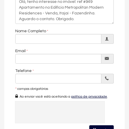
Cozinha
Lavabo
Churrasqueira
Piso Porcelanato
Piso Vinílico
Infra para Ar Split
Nome Completo
Andar Alto
Acabamento em Gesso
Vista Panorâmica
Email
Características do Empreendimento
Gerador
Sala de Jogos
Salão de Festas
Telefone
Piscina
Espaço Gourmet
Espaço Fitness
*
campos obrigatórios
Portaria 24h
Medidores Individuais
Ao enviar você está aceitando a
política de privacidade
.
Captação de Água
Portão Eletrônico
Playground
Automação Predial
Piscina Infantil
Câmeras de Segurança