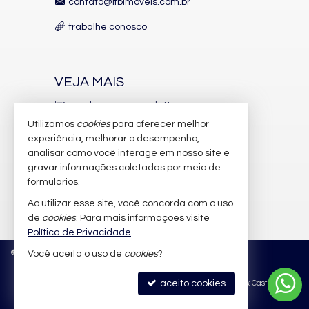
contato@lfbimoveis.com.br
trabalhe conosco
VEJA MAIS
receba nosso newsletter
Utilizamos
cookies
para oferecer melhor
indicadores financeiros
experiência, melhorar o desempenho,
analisar como você interage em nosso site e
cadastre seu imóvel
gravar informações coletadas por meio de
imóveis favoritos
formulários.
Ao utilizar esse site, você concorda com o uso
mapa de imóveis
de
cookies
. Para mais informações visite
Política de Privacidade
.
©
2026
CRECI/SC 6.388-J
Política de Privacidade
Você aceita o uso de
cookies
?
aceito cookies
Site para imobiliárias
: Castel Digital