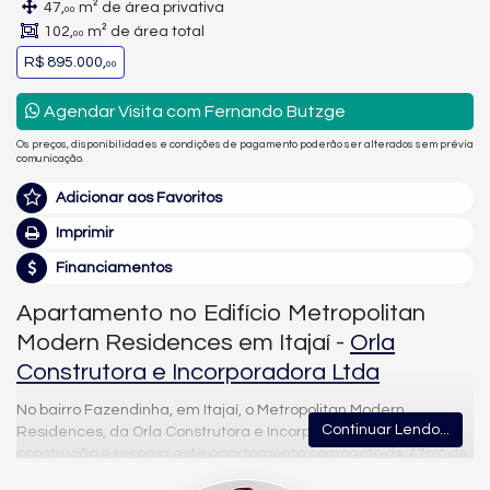
47,
m² de área privativa
00
102,
m² de área total
00
R$ 895.000,
00
Agendar Visita com Fernando Butzge
Os preços, disponibilidades e condições de pagamento poderão ser alterados sem prévia
comunicação.
Adicionar aos Favoritos
Imprimir
Financiamentos
Apartamento no Edifício Metropolitan
Modern Residences em Itajaí -
Orla
Construtora e Incorporadora Ltda
No bairro Fazendinha, em Itajaí, o Metropolitan Modern
Continuar Lendo...
Residences, da Orla Construtora e Incorporadora, está em
construção e reserva este apartamento compacto de 47m² de
área privativa (102m² de área total), com 1 suíte, 1 banheiro e 1