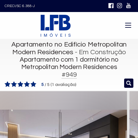
CRECI/SC 6.388-J
Apartamento no Edifício Metropolitan
Modern Residences
- Em Construção
Apartamento com 1 dormitório no
Metropolitan Modern Residences
#949
5
/
5
(
1
avaliação)