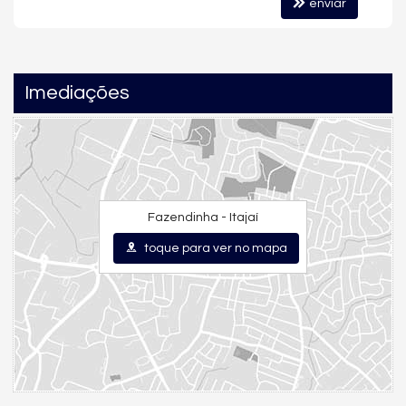
enviar
Gás Central
Elevador
Pìscina Térmica
Hall Decorado e Mobiliado
Acessibilidade para PNE
Imediações
Fazendinha - Itajaí
toque para ver no mapa