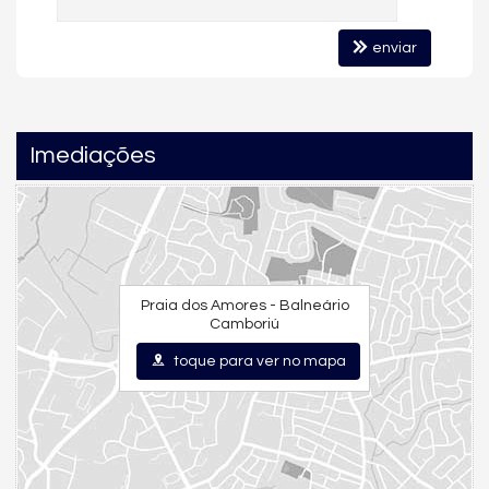
O empreendimento oferece uma área de lazer completa,
pensada para todas as idades:
enviar
Piscinas
adulto e infantil
Academia
equipada
Espaço gourmet
Imediações
Salões de festas
Salas de jogos
Brinquedoteca e espaço kids
Playground
Praia dos Amores - Balneário
Lounge com pergolado
Camboriú
Terraço descoberto
toque para ver no mapa
Portaria eletrônica
Medidores individuais de água, luz e gás
Sistema de reaproveitamento de água