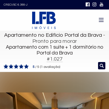
CRECI/SC 6.388-J
Apartamento no Edifício Portal da Brava
-
Pronto para morar
Apartamento com 1 suite + 1 dormitório no
Portal da Brava
#1.027
5
/
5
(
1
avaliação)