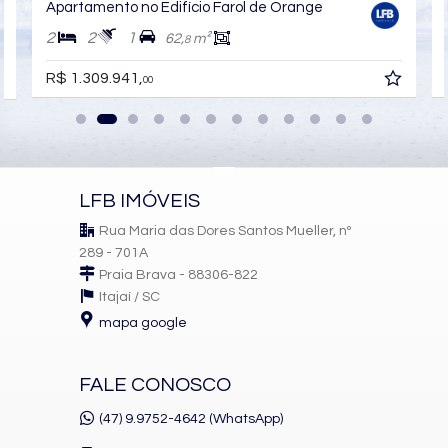
Apartamento no Edifício Farol de Orange
Ar Condicionado
Churrasqueira
2
2
1
62,
m²
8
Piso Porcelanato
Andar Alto
R$ 1.309.941,
Decorado
00
Acabamento em Gesso
Móveis Planejados
Área de Serviço
Living
Sacada com Churrasqueira
Sala
LFB IMÓVEIS
Cozinha
Sacada Técnica
Rua Maria das Dores Santos Mueller, nº
Banheiro Social
289 - 701A
Características do Empreendimento
Praia Brava - 88306-822
Sala de Jogos
Itajaí /
SC
Salão de Festas
mapa google
Piscina
Espaço Gourmet
Espaço Fitness
Medidores Individuais
FALE CONOSCO
Captação de Água
Portão Eletrônico
(47) 9.9752-4642 (WhatsApp)
Playground