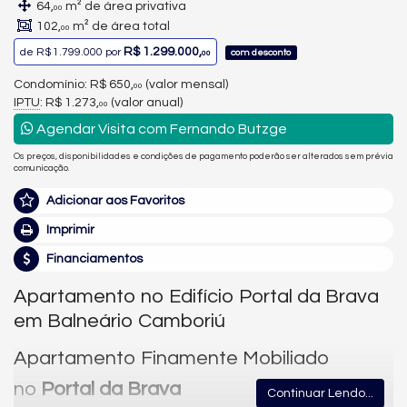
64,
m² de área privativa
00
102,
m² de área total
00
R$ 1.299.000,
de
R$ 1.799.000
por
com desconto
00
Condomínio: R$ 650,
(valor mensal)
00
IPTU
: R$ 1.273,
(valor anual)
00
Agendar Visita com Fernando Butzge
Os preços, disponibilidades e condições de pagamento poderão ser alterados sem prévia
comunicação.
Adicionar aos Favoritos
Imprimir
Financiamentos
Apartamento no Edifício Portal da Brava
em Balneário Camboriú
Apartamento Finamente Mobiliado
no
Portal da Brava
Continuar Lendo...