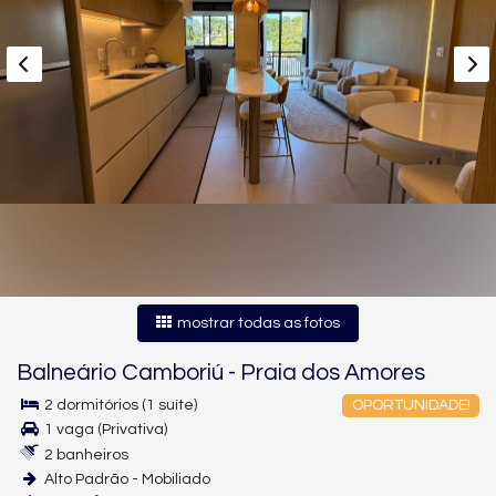
mostrar todas as fotos
Balneário Camboriú
-
Praia dos Amores
2 dormitórios (1 suíte)
OPORTUNIDADE!
1 vaga (Privativa)
2 banheiros
Alto Padrão - Mobiliado