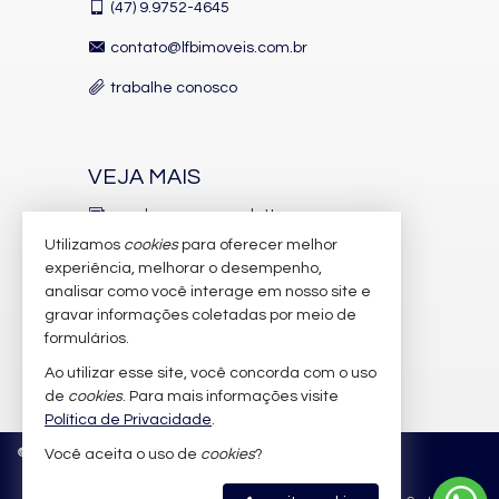
Automação Predial
(47)
9.9752-4645
Piscina Infantil
Câmeras de Segurança
contato@lfbimoveis.com.br
Gás Central
Elevador
trabalhe conosco
Entrada para Banhistas
Hall Decorado e Mobiliado
Acessibilidade para PNE
VEJA MAIS
receba nosso newsletter
Utilizamos
cookies
para oferecer melhor
indicadores financeiros
experiência, melhorar o desempenho,
analisar como você interage em nosso site e
cadastre seu imóvel
gravar informações coletadas por meio de
imóveis favoritos
formulários.
Ao utilizar esse site, você concorda com o uso
mapa de imóveis
de
cookies
. Para mais informações visite
Política de Privacidade
.
©
2026
CRECI/SC 6.388-J
Política de Privacidade
Você aceita o uso de
cookies
?