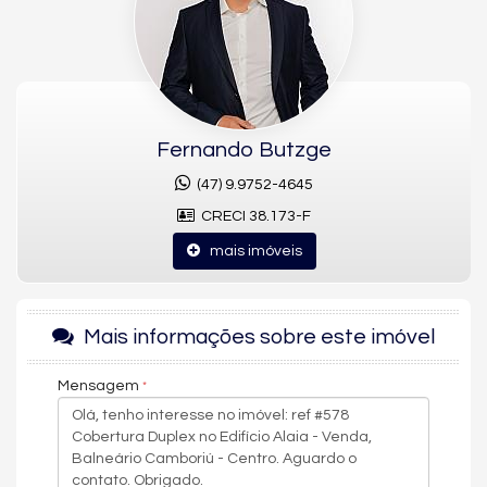
São 4 suítes, 5 banheiros e 6 vagas de garagem privativas, com
sala de estar, área de serviço e espaço gourmet integrado à
sacada com churrasqueira e hidromassagem. A unidade conta
ainda com vista livre, vista mar e vista panorâmica. Entre os
diferenciais construtivos estão o acabamento em gesso, piso
em porcelanato e vinílico, fechadura eletrônica, sistema de
alarme, aquecimento de água e infraestrutura para ar-split,
Fernando Butzge
além de aceite para pets.
(47) 9.9752-4645
Estrutura de lazer do Alaia
CRECI 38.173-F
O condomínio conta com piscina, piscina infantil e piscina
mais imóveis
térmica, hidromassagem, sauna e spa, espaço fitness e espaço
gourmet, salão de festas, sala de jogos e estar social, além de
hall de entrada decorado e mobiliado. A segurança é
reforçada por câmeras de segurança e portão eletrônico,
Mais informações sobre este imóvel
enquanto elevador, entrada para banhistas, box de praia,
bicicletário, infraestrutura para veículos elétricos, gás central,
Mensagem
medidores individuais e acessibilidade para PNE completam a
infraestrutura do empreendimento.
Uma oportunidade para quem busca uma cobertura duplex de
alto padrão quadra mar no Centro de Balneário Camboriú.