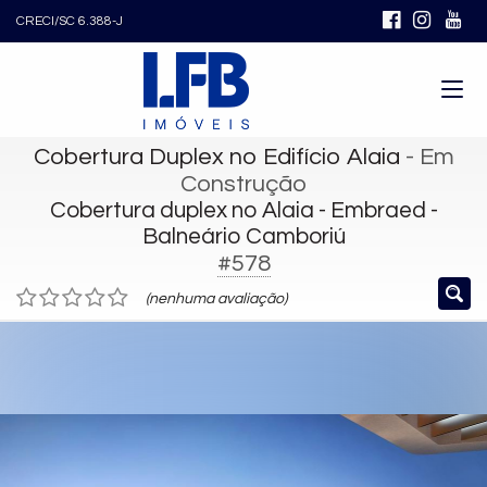
CRECI/SC 6.388-J
Cobertura Duplex no Edifício Alaia
- Em
Construção
Cobertura duplex no Alaia - Embraed -
Balneário Camboriú
#578
(nenhuma avaliação)