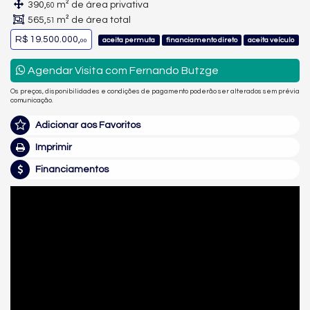
390,
m² de área privativa
60
565,
m² de área total
51
R$ 19.500.000,
aceita permuta
financiamento direto
aceita veículo
00
Agendar Visita com Fernando Butzge
Os preços, disponibilidades e condições de pagamento poderão ser alterados sem prévia
comunicação.
Adicionar aos Favoritos
Imprimir
Financiamentos