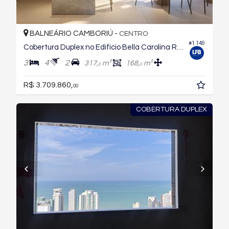
BALNEÁRIO CAMBORIÚ -
CENTRO
#1.149
Cobertura Duplex no Edifício Bella Carolina Residence
3
4
2
317,
m²
168,
m²
0
0
R$ 3.709.860,
00
COBERTURA DUPLEX