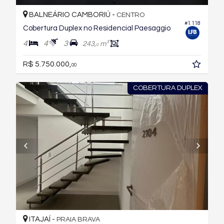
BALNEÁRIO CAMBORIÚ -
CENTRO
#1.118
Cobertura Duplex no Residencial Paesaggio
4
4
3
243,
m²
0
R$ 5.750.000,
00
COBERTURA DUPLEX
ITAJAÍ -
PRAIA BRAVA