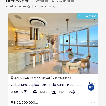
Filtrando por:
venda
Santa Catarina
cobertura duplex
remover todos
VISTA MAR
BALNEÁRIO CAMBORIÚ -
PIONEIROS
#1.395
Cobertura Duplex no Edifício Santé Boutique Residence
4
5
5
460,
m²
320,
m²
0
0
R$ 22.000.000,
00