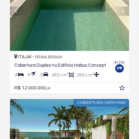
ITAJAÍ -
PRAIA BRAVA
#1.310
Cobertura Duplex no Edifício Hobus Concept
4
5
3
283,
m²
265,
m²
4
2
R$ 12.000.000,
00
COBERTURA VISTA MAR