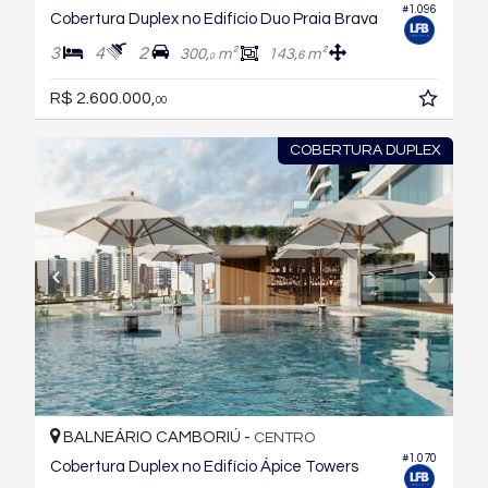
#1.096
Cobertura Duplex no Edifício Duo Praia Brava
3
4
2
300,
m²
143,
m²
6
0
R$ 2.600.000,
00
COBERTURA DUPLEX
BALNEÁRIO CAMBORIÚ -
CENTRO
#1.070
Cobertura Duplex no Edifício Ápice Towers