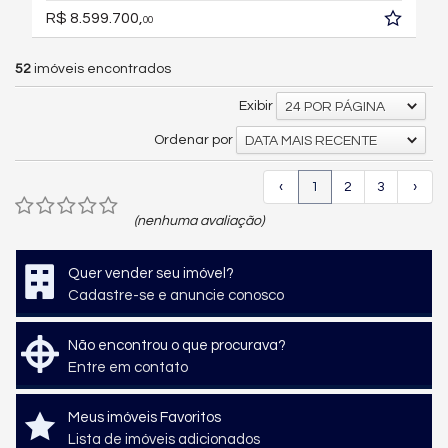
R$ 8.599.700,
00
52
imóveis encontrados
Exibir
24 POR PÁGINA
Ordenar por
DATA MAIS RECENTE
‹
1
2
3
›
(nenhuma avaliação)
Quer vender seu imóvel?
Cadastre-se e anuncie conosco
Não encontrou o que procurava?
Entre em contato
Meus imóveis Favoritos
Lista de imóveis adicionados