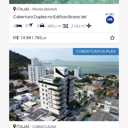
ITAJAÍ -
PRAIA BRAVA
#1.261
Cobertura Duplex no Edifício Brava Vel
4
5
3
494,
m²
319,
m²
5
8
R$ 14.981.760,
00
COBERTURA DUPLEX
ITAJAÍ -
CABEÇUDAS