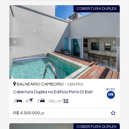
COBERTURA DUPLEX
BALNEÁRIO CAMBORIÚ -
CENTRO
#1.231
Cobertura Duplex no Edifício Porto Di Bari
3
4
3
185,
m²
0
R$ 4.500.000,
00
COBERTURA DUPLEX