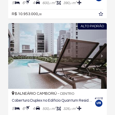
5
6
4
600,
m²
390,
m²
0
0
R$ 10.953.000,
00
ALTO PADRÃO
BALNEÁRIO CAMBORIÚ -
CENTRO
#1.018
Cobertura Duplex no Edifício Quantum Residence
5
6
4
500,
m²
326,
m²
0
0