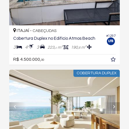
ITAJAÍ -
CABEÇUDAS
#1.297
Cobertura Duplex no Edifício Atmos Beach
3
4
3
223,
m²
190,
m²
6
0
R$ 4.500.000,
00
COBERTURA DUPLEX