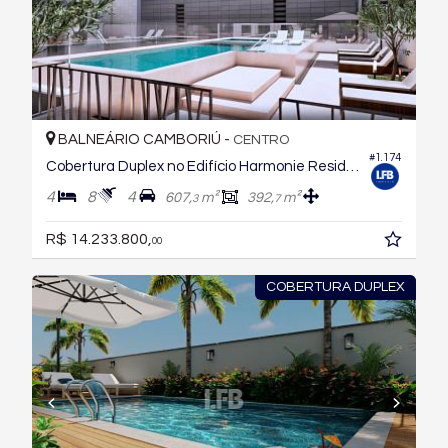
BALNEÁRIO CAMBORIÚ -
CENTRO
#1.174
Cobertura Duplex no Edifício Harmonie Residence
4
8
4
607,
m²
392,
m²
3
7
R$ 14.233.800,
00
COBERTURA DUPLEX