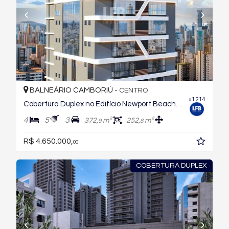
BALNEÁRIO CAMBORIÚ -
CENTRO
#1.214
Cobertura Duplex no Edifício Newport Beach Residence
4
5
3
372,
m²
252,
m²
9
8
R$ 4.650.000,
00
COBERTURA DUPLEX