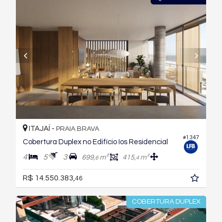
ITAJAÍ -
PRAIA BRAVA
#1.347
Cobertura Duplex no Edifício Ios Residencial
4
5
3
699,
m²
415,
m²
6
4
R$ 14.550.383,
46
COBERTURA DUPLEX