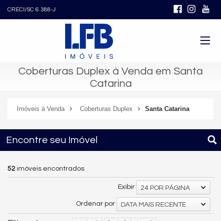
CRECI/SC 6.388-J
Coberturas Duplex à Venda em Santa
Catarina
Imóveis à Venda
Coberturas Duplex
Santa Catarina
Encontre seu Imóvel
52
imóveis encontrados
Exibir
24 POR PÁGINA
Ordenar por
DATA MAIS RECENTE