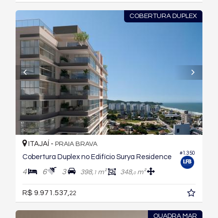
COBERTURA DUPLEX
ITAJAÍ -
PRAIA BRAVA
#1.350
Cobertura Duplex no Edifício Surya Residence
4
6
3
398,
m²
348,
m²
1
0
R$ 9.971.537,
22
QUADRA MAR