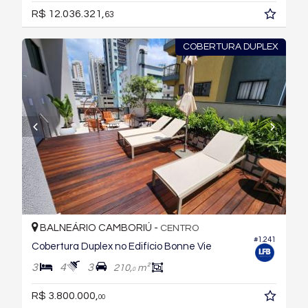
R$ 12.036.321,
63
COBERTURA DUPLEX
BALNEÁRIO CAMBORIÚ -
CENTRO
#1.241
Cobertura Duplex no Edifício Bonne Vie
3
4
3
210,
m²
0
R$ 3.800.000,
00