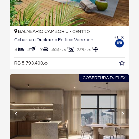
BALNEÁRIO CAMBORIÚ -
CENTRO
#1.150
Cobertura Duplex no Edifício Venetian
4
4
3
404,
m²
235,
m²
0
0
R$ 5.793.400,
00
COBERTURA DUPLEX