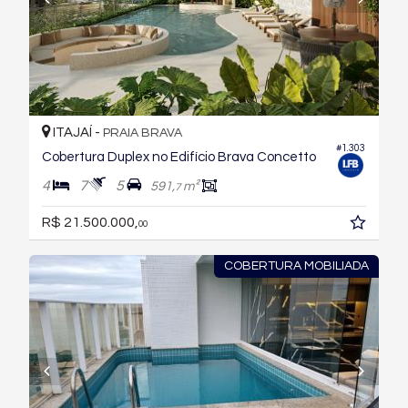
ITAJAÍ -
PRAIA BRAVA
#1.303
Cobertura Duplex no Edifício Brava Concetto
4
7
5
591,
m²
7
R$ 21.500.000,
00
COBERTURA MOBILIADA