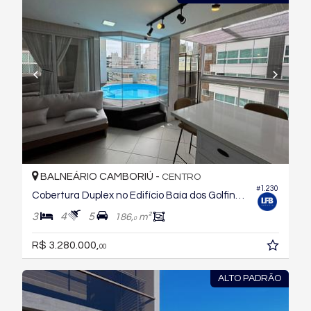
BALNEÁRIO CAMBORIÚ -
CENTRO
#1.230
Cobertura Duplex no Edifício Baía dos Golfinhos
3
4
5
186,
m²
0
R$ 3.280.000,
00
ALTO PADRÃO