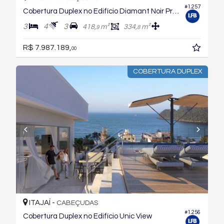
#1.257
Cobertura Duplex no Edifício Diamant Noir Praia de Cabeçudas
3
4
3
418,
m²
334,
m²
9
8
R$ 7.987.189,
00
COBERTURA DUPLEX
ITAJAÍ -
CABEÇUDAS
#1.256
Cobertura Duplex no Edifício Unic View