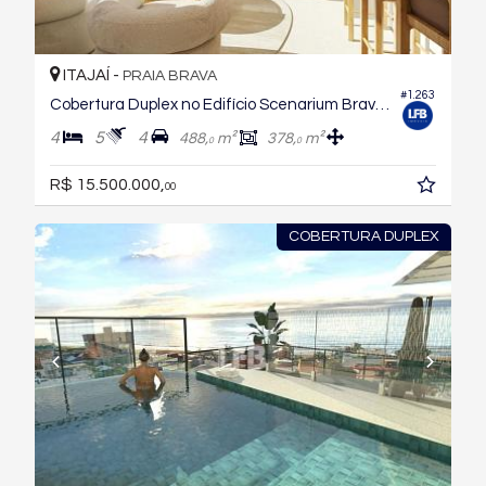
ITAJAÍ -
PRAIA BRAVA
#1.263
Cobertura Duplex no Edifício Scenarium Brava Norte
4
5
4
488,
m²
378,
m²
0
0
R$ 15.500.000,
00
COBERTURA DUPLEX