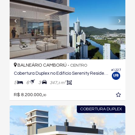
BALNEÁRIO CAMBORIÚ -
CENTRO
#1.227
Cobertura Duplex no Edifício Serenity Residencial
5
6
3
347,
m²
3
R$ 8.200.000,
00
COBERTURA DUPLEX