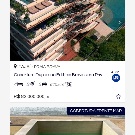
ITAJAÍ -
PRAIA BRAVA
#1.321
Cobertura Duplex no Edifício Bravissima Private Residence
4
5
5
670,
m²
0
R$ 82.000.000,
00
COBERTURA FRENTE MAR