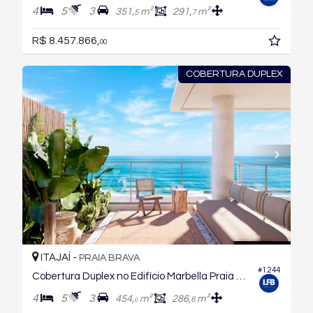
4
5
3
351,
m²
291,
m²
5
7
R$ 8.457.866,
00
COBERTURA DUPLEX
ITAJAÍ -
PRAIA BRAVA
#1.244
Cobertura Duplex no Edifício Marbella Praia Brava
4
5
3
454,
m²
286,
m²
6
0