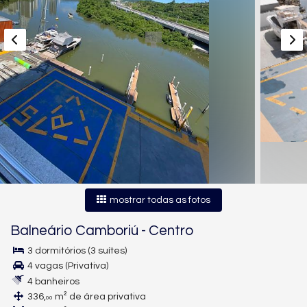
mostrar todas as fotos
Balneário Camboriú
-
Centro
3 dormitórios (3 suítes)
4 vagas (Privativa)
4 banheiros
336,
m² de área privativa
00