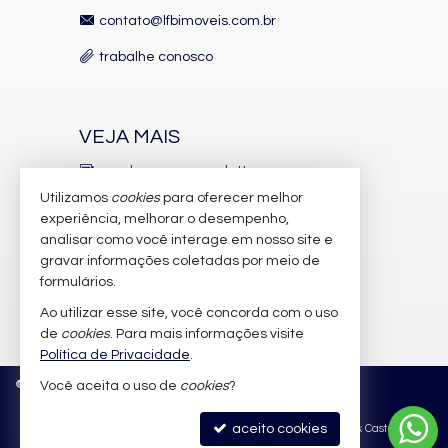
Quiosque Externo
contato@lfbimoveis.com.br
Automação Predial
Piscina Infantil
trabalhe conosco
Bicicletário
Câmeras de Segurança
Gás Central
Elevador
Deck Molhado
VEJA MAIS
Solarium
Espaço Zen
receba nosso newsletter
Pìscina Térmica
Utilizamos
cookies
para oferecer melhor
Entrada para Banhistas
indicadores financeiros
Box de Praia
experiência, melhorar o desempenho,
Hall Decorado e Mobiliado
analisar como você interage em nosso site e
cadastre seu imóvel
Infra para Veículos Elétricos
gravar informações coletadas por meio de
Lounge
imóveis favoritos
formulários.
Estar Social
Acessibilidade para PNE
Ao utilizar esse site, você concorda com o uso
mapa de imóveis
Hidromassagem
de
cookies
. Para mais informações visite
Política de Privacidade
.
©
2026
CRECI/SC 6.388-J
Política de Privacidade
Você aceita o uso de
cookies
?
aceito cookies
Site para imobiliárias
: Castel Digital