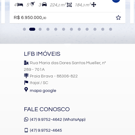
Sacada Integrada
4
5
3
224,
m²
184,
m²
2
3
Hidromassagem
Lavabo
R$ 6.950.000,
Sacada Técnica
00
Entrada de Serviço
Banheiro Social
Sala para 3 Ambientes
Características do Empreendimento
Sauna
LFB IMÓVEIS
Bar
Gerador
Rua Maria das Dores Santos Mueller, nº
Sala de Jogos
289 - 701A
Salão de Festas
Praia Brava - 88306-822
Cinema
Piscina
Itajaí /
SC
Spa
mapa google
Espaço Gourmet
Espaço Fitness
Portaria 24h
FALE CONOSCO
Medidores Individuais
Captação de Água
(47) 9.9752-4642 (WhatsApp)
Portão Eletrônico
Playground
(47)
9.9752-4645
Brinquedoteca