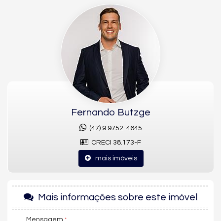
mais alto nível de sofisticação imobiliária em Balneário
Camboriú. Com
333,6m² privativos
,
3 suítes
,
4 vagas de
garagem
e
vaga molhada para embarcação de até 50 pés
, o
imóvel é ideal para quem busca unir conforto, privacidade e
estilo de vida náutico.
Localizado em um dos empreendimentos mais icônicos do
litoral catarinense, o Marina Beach Towers oferece acesso
direto ao mar, marina privativa e infraestrutura completa de
alto padrão.
Fernando Butzge
Diferenciais da Cobertura
(47) 9.9752-4645
333,6m² de área privativa
CRECI 38.173-F
3 suítes amplas e bem distribuídas
mais imóveis
Living integrado com vista privilegiada
Cozinha funcional e espaço gourmet
Mais informações sobre este imóvel
Lavabo social
Área social ampla e iluminada
Mensagem