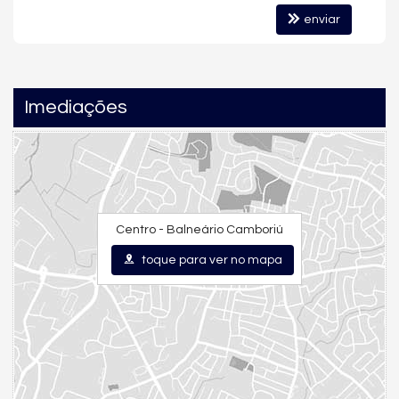
🛥️ Acesso direto ao mar por canal navegável
enviar
🏖️ Estrutura de lazer com padrão resort
🏢 Arquitetura imponente e contemporânea
🛎️ Serviços e áreas comuns com acabamento premium
Imediações
🔐 Segurança e controle de acesso 24h
A marina é um dos maiores diferenciais do empreendimento,
permitindo que o morador saia diretamente do seu
apartamento para sua embarcação, transformando o imóvel
em uma verdadeira
extensão do estilo de vida náutico
.
O heliponto agrega ainda mais exclusividade, conectando o
Centro - Balneário Camboriú
morador rapidamente a aeroportos, propriedades rurais,
centros empresariais e destinos turísticos.
toque para ver no mapa
O Marina Beach Towers é considerado um dos
empreendimentos mais completos e desejados para quem
busca:
✔️ Imóvel patrimonial
✔️ Estilo de vida premium
✔️ Diferencial real de mercado