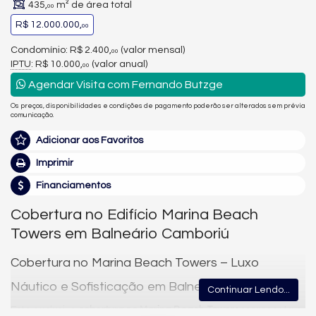
435,
m² de área total
00
R$ 12.000.000,
00
Condomínio: R$ 2.400,
(valor mensal)
00
IPTU
: R$ 10.000,
(valor anual)
00
Agendar Visita com Fernando Butzge
Os preços, disponibilidades e condições de pagamento poderão ser alterados sem prévia
comunicação.
Adicionar aos Favoritos
Imprimir
Financiamentos
Cobertura no Edifício Marina Beach
Towers em Balneário Camboriú
Cobertura no Marina Beach Towers – Luxo
Náutico e Sofisticação em Balneário Camboriú
Continuar Lendo...
Esta exclusiva
cobertura no Marina Beach Towers
representa o