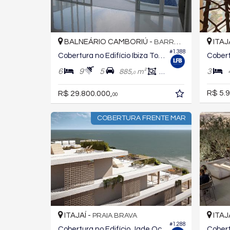
BALNEÁRIO CAMBORIÚ -
ITAJ
BARRA SUL
#1.388
Cobertura no Edifício Ibiza Towers
6
9
5
3
885,
m²
490,
m²
0
0
R$ 5.9
R$ 29.800.000,
00
COBERTURA FRENTE MAR
ITAJAÍ -
ITAJ
PRAIA BRAVA
#1.288
Cobertura no Edifício Jade Ocean
Cobert