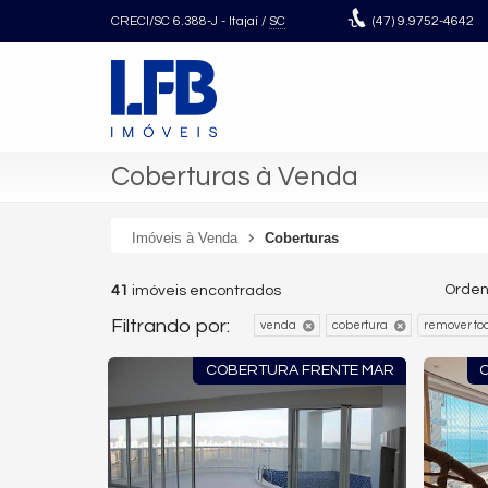
CRECI/SC 6.388-J
- Itajaí /
SC
(47)
9.9752-4642
Coberturas à Venda
Imóveis à Venda
Coberturas
Orden
41
imóveis encontrados
Filtrando por:
venda
cobertura
remover to
COBERTURA FRENTE MAR