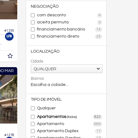
NEGOCIAÇÃO
com desconto
4
aceita permuta
3
financiamento bancário
14
#1.339
 no Edifício Aura Living Home
financiamento direto
25
361,
m²
7
LOCALIZAÇÃO
Cidade
QUALQUER
DO MAR
Bairros
Escolha a cidade...
TIPO DE IMÓVEL
Qualquer
Apartamentos
822
(todos)
Apartamento
689
Apartamento Duplex
17
#1.278