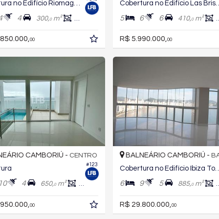
Cobertura no Edifício Riomaggiore Residenze
Cobertura no Edifício La
4
4
5
6
6
300,
m²
296,
m²
410,
m²
2
0
0
.850.000,
R$ 5.990.000,
00
00
EÁRIO CAMBORIÚ -
BALNEÁRIO CAMBORIÚ -
CENTRO
BAR
#123
tura
Cobertura no Edifício
10
4
6
9
5
650,
m²
410,
m²
885,
m²
0
0
0
.950.000,
R$ 29.800.000,
00
00