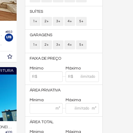
SUÍTES
1+
2+
3+
4+
5+
#893
enarium Brava Norte
GARAGENS
378,
m²
1+
2+
3+
4+
5+
0
FAIXA DE PREÇO
Mínimo
Máximo
RTURA
ÁREA PRIVATIVA
Mínima
Máxima
ÁREA TOTAL
NEIROS
Mínima
Máxima
#339