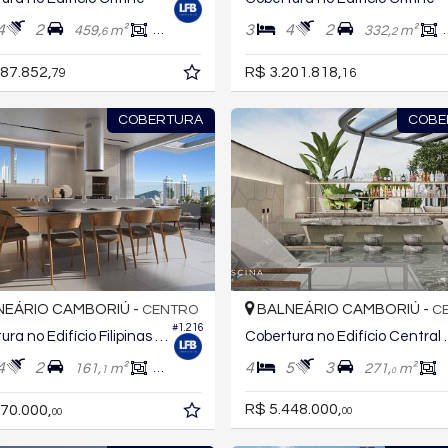
4
2
3
4
2
459,
m²
348,
m²
332,
m²
6
2
0
87.852,
R$ 3.201.818,
79
16
COBERTURA
COBE
EÁRIO CAMBORIÚ -
BALNEÁRIO CAMBORIÚ -
CENTRO
C
#1.216
Cobertura no Edifício Filipinas Residence
Cobertura no Ed
4
2
4
5
3
161,
m²
107,
m²
271,
m²
1
5
0
R$ 5.448.000,
70.000,
00
00