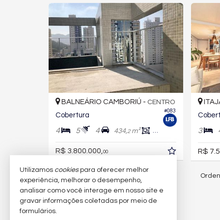
BALNEÁRIO CAMBORIÚ -
ITAJ
CENTRO
#083
Cobertura
4
5
4
3
434,
m²
224,
m²
2
6
R$ 3.800.000,
R$ 7.5
00
Utilizamos
cookies
para oferecer melhor
Orden
41
imóveis encontrados
experiência, melhorar o desempenho,
analisar como você interage em nosso site e
gravar informações coletadas por meio de
(nenhuma avaliação)
formulários.