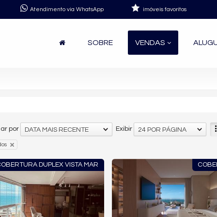
Atendimento via WhatsApp
imóveis favoritos
SOBRE
VENDAS
ALUG
ar por
Exibir
DATA MAIS RECENTE
24 POR PÁGINA
dos
COBERTURA DUPLEX VISTA MAR
COBE