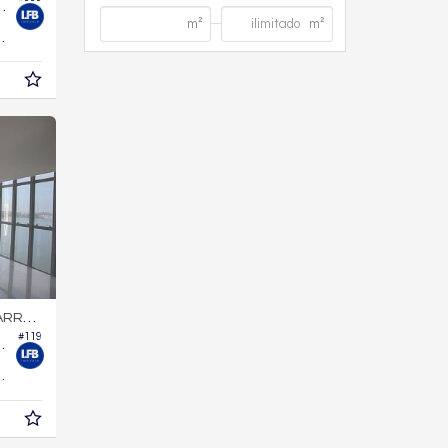
s Brisas Residencial
321,
m²
7
RA SUL
#119
 Ibiza Towers
490,
m²
0