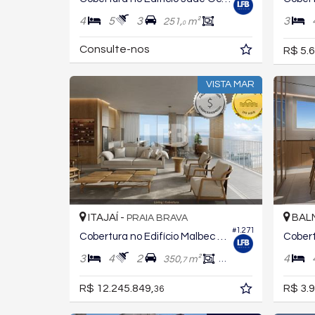
4
5
3
3
251,
m²
0
Consulte-nos
R$ 5.6
VISTA MAR
ITAJAÍ -
BALN
PRAIA BRAVA
#1.271
Cobertura no Edifício Malbec Malbec
3
4
2
4
350,
m²
253,
m²
7
7
R$ 12.245.849,
R$ 3.9
36