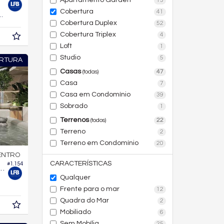
Apartamento Garden
13
Cobertura
41
254,
m²
0
Cobertura Duplex
52
Cobertura Triplex
4
Loft
1
Studio
5
RTURA
Casas
47
(todas)
Casa
7
Casa em Condomínio
39
Sobrado
1
Terrenos
22
(todos)
Terreno
2
Terreno em Condomínio
20
ENTRO
CARACTERÍSTICAS
#1.154
ifício Central Garden Residence
Qualquer
Frente para o mar
12
Quadra do Mar
2
Mobiliado
6
Sem Mobília
25