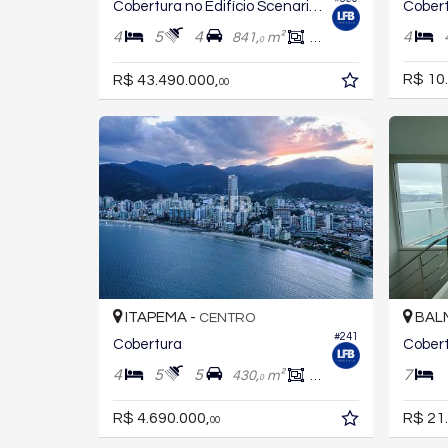
Cobertura no Edifício Scenarium Brava Norte
4
5
4
4
841,
m²
591,
m²
0
0
R$ 10
R$ 43.490.000,
00
ITAPEMA -
BALN
CENTRO
#241
Cobertura
Cober
4
5
5
7
430,
m²
360,
m²
0
0
R$ 4.690.000,
R$ 21
00