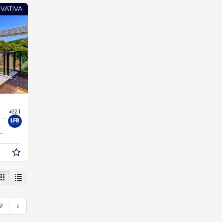
IVATIVA
#321
ura no Edifício Privilège Brava
203,
m²
4
2
›