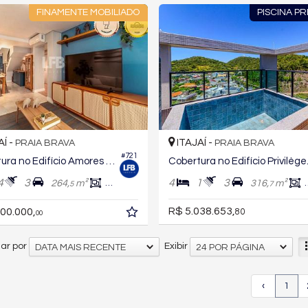
FINAMENTE MOBILIADO
PISCINA PR
AÍ -
ITAJAÍ -
PRAIA BRAVA
PRAIA BRAVA
#721
Cobertura no Edifício Amores da Brava Club House
Cobert
4
3
4
1
3
264,
m²
200,
m²
316,
m²
5
7
0
R$ 5.038.653,
00.000,
80
00
ar por
Exibir
DATA MAIS RECENTE
24 POR PÁGINA
‹
1