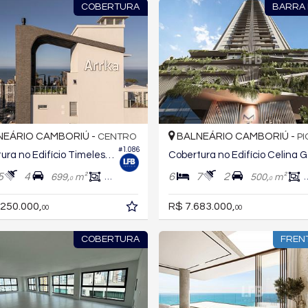
COBERTURA
BARRA
EÁRIO CAMBORIÚ -
BALNEÁRIO CAMBORIÚ -
CENTRO
PIO
#1.086
Cobertura no Edifício Timeless Arrka At Alvin
Cobe
5
4
6
7
2
699,
m²
379,
m²
500,
m²
0
0
0
.250.000,
R$ 7.683.000,
00
00
COBERTURA
FREN