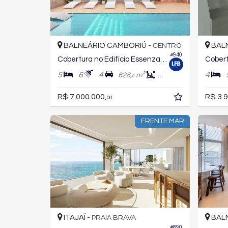
BALNEÁRIO CAMBORIÚ -
BALN
CENTRO
#940
Cobertura no Edifício Essenza Residence
5
6
4
4
628,
m²
344,
m²
0
0
R$ 7.000.000,
R$ 3.9
00
FRENTE MAR
ITAJAÍ -
BALN
PRAIA BRAVA
#890