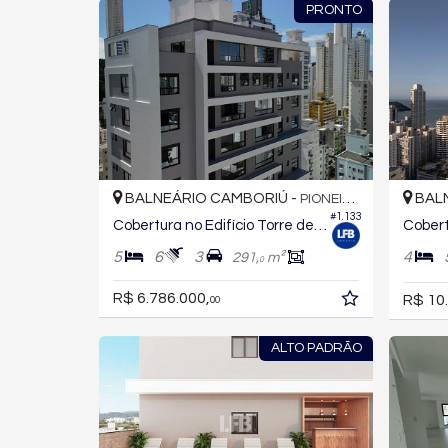
PRONTO
BALNEÁRIO CAMBORIÚ -
BALN
PIONEIROS
#1.133
Cobertura no Edifício Torre de Booz
5
6
3
4
291,
m²
0
R$ 6.786.000,
R$ 10
00
ALTO PADRÃO