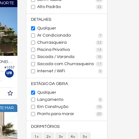
 NORTE
Alto Padrão
32
DETALHES
Qualquer
Ar Condicionado
7
Churrasqueira
33
Piscina Privativa
14
Sacada / Varanda
18
NEIROS
Sacada com Churrasqueira
17
#1.057
rtura no Edifício Celina Garden Residence
Internet / WiFi
5
361,
m²
0
ESTÁGIO DA OBRA
Qualquer
Lançamento
5
Em Construção
16
TE MAR
Pronto para morar
20
DORMITÓRIOS
1+
2+
3+
4+
5+