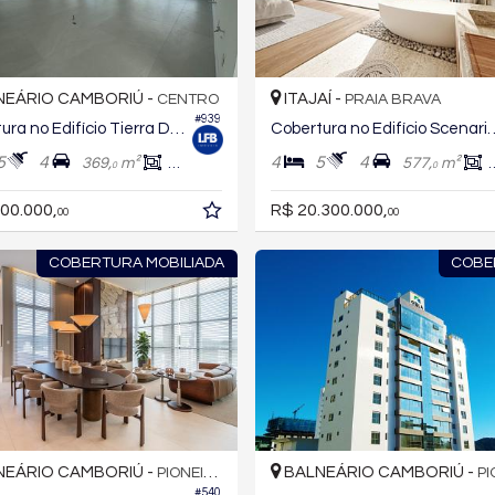
EÁRIO CAMBORIÚ -
ITAJAÍ -
CENTRO
PRAIA BRAVA
#939
Cobertura no Edifício Tierra Del Sol
Cobertura no Edifício Sc
5
4
4
5
4
369,
m²
230,
m²
577,
m²
0
0
0
00.000,
R$ 20.300.000,
00
00
COBERTURA MOBILIADA
COBE
EÁRIO CAMBORIÚ -
BALNEÁRIO CAMBORIÚ -
PIONEIROS
PIO
#540