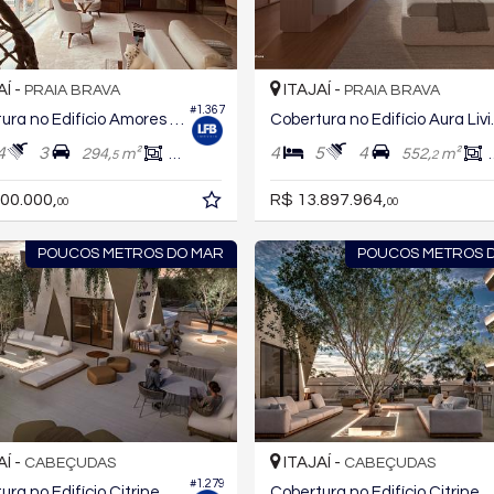
AÍ -
ITAJAÍ -
PRAIA BRAVA
PRAIA BRAVA
#1.367
Cobertura no Edifício Amores da Brava Club House
Cobertura
4
3
4
5
4
294,
m²
238,
m²
552,
m²
5
1
2
00.000,
R$ 13.897.964,
00
00
POUCOS METROS DO MAR
POUCOS METROS 
AÍ -
ITAJAÍ -
CABEÇUDAS
CABEÇUDAS
#1.279
ura no Edifício Citrine
Cobertura no Edifício Citrine