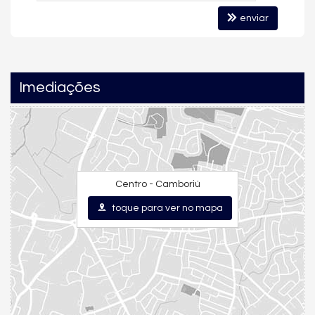
enviar
🌿 Viver no Reserva Camboriú
O
Reserva Camboriú
é referência em alto padrão no Sul do
Brasil, oferecendo infraestrutura completa, segurança 24h,
Imediações
contato com a natureza e um estilo de vida exclusivo.
Morar aqui significa unir
sofisticação, lazer e tranquilidade
, com
fácil acesso às praias e ao centro de Balneário Camboriú.
📍 Oportunidade estratégica
Centro - Camboriú
A Casa 47 é ideal tanto para moradia quanto para
toque para ver no mapa
investimento, dentro de um dos condomínios mais valorizados
da região.
Características do Imóvel
Aquecimento de Água
Churrasqueira
Sistema de Alarme