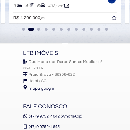
Espaço Gourmet
3
4
6
402,
m²
Espaço Fitness
0
Portaria 24h
Medidores Individuais
R$ 4.200.000,
00
Captação de Água
Portão Eletrônico
Playground
Brinquedoteca
Piscina Infantil
Bicicletário
LFB IMÓVEIS
Câmeras de Segurança
Gás Central
Rua Maria das Dores Santos Mueller, nº
Pìscina Térmica
289 - 701A
Entrada para Banhistas
Hall Decorado e Mobiliado
Praia Brava - 88306-822
Estar Social
Itajaí /
SC
Acessibilidade para PNE
mapa google
FALE CONOSCO
(47) 9.9752-4642 (WhatsApp)
(47)
9.9752-4645