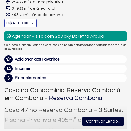
294,
m² de área privativa
47
319,
m² de área total
63
405,
m² - área do terreno
00
R$ 4.100.000,
00
Agendar Visita com Savicky Baretta Araujo
Os preços, disponibilidades e condições de pagamento poderão ser alterados sem prévia
comunicação.
Adicionar aos Favoritos
Imprimir
Financiamentos
Casa no Condomínio Reserva Camboriú
em Camboriú -
Reserva Camboriú
Casa 47 no Reserva Camboriú – 3 Suítes,
Piscina Privativa e 405m² de Terreno
Continuar Lendo...
Apresentamos a
Casa 47
, uma residência contemporânea