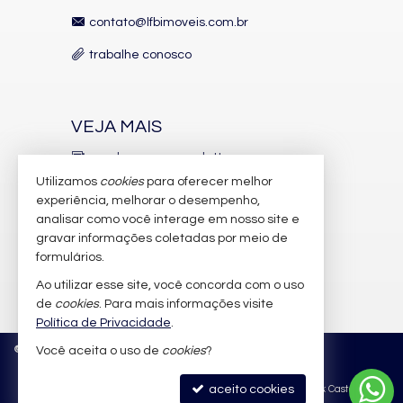
contato@lfbimoveis.com.br
trabalhe conosco
VEJA MAIS
receba nosso newsletter
Utilizamos
cookies
para oferecer melhor
indicadores financeiros
experiência, melhorar o desempenho,
analisar como você interage em nosso site e
cadastre seu imóvel
gravar informações coletadas por meio de
imóveis favoritos
formulários.
Ao utilizar esse site, você concorda com o uso
mapa de imóveis
de
cookies
. Para mais informações visite
Política de Privacidade
.
©
2026
CRECI/SC 6.388-J
Política de Privacidade
Você aceita o uso de
cookies
?
aceito cookies
Site para imobiliárias
: Castel Digital