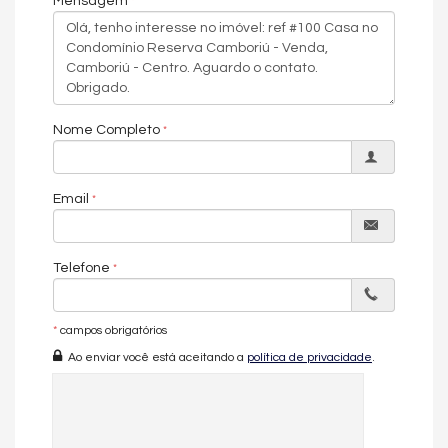
Mensagem
Planta bem distribuída, favorecendo circulação e
iluminação
Área de Lazer – 25,16m²
Piscina privativa
Espaço ideal para área gourmet e convivência
Nome Completo
✨ Destaques da Casa
Email
3 suítes
Terreno com 405m²
Telefone
Piscina privativa
Projeto contemporâneo
*
campos obrigatórios
Excelente integração entre ambientes internos e externos
Ao enviar você está aceitando a
política de privacidade
.
Alto potencial de valorização
Uma residência pensada para quem busca
casa moderna em
condomínio fechado no Reserva Camboriú
, com espaço
externo e qualidade construtiva diferenciada.