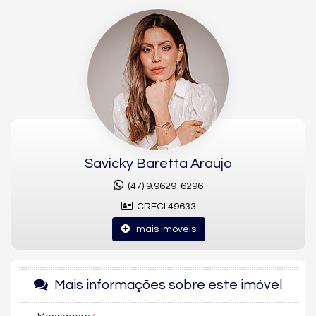
localizada no exclusivo
Reserva Camboriú
, em
Camboriú
, a
poucos minutos de
Balneário Camboriú
.
Com arquitetura moderna e ambientes bem distribuídos, esta
casa oferece
294,47m² de área construída
, chegando
a
319,63m² com área de lazer e piscina
, implantada em um
amplo
terreno de 405m²
— garantindo privacidade, conforto e
excelente aproveitamento de espaço.
📐 Distribuição Inteligente dos Ambientes
Savicky Baretta Araujo
Pavimento Térreo – 154,56m²
(47) 9.9629-6296
Living integrado com excelente iluminação natural
CRECI 49633
Espaço para sala de estar e jantar
mais imóveis
Cozinha funcional com integração ao social
Conexão direta com a área externa de lazer
Pavimento Superior – 114,75m²
Mais informações sobre este imóvel
3 suítes amplas
, proporcionando conforto e privacidade