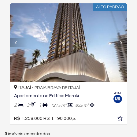
ALTO PADRÃO
ITAJAÍ -
PRAIA BRAVA DE ITAJAÍ
#841
Apartamento no Edifício Meraki
2
3
1
121,
m²
83,
m²
0
0
R$ 1.258.000
R$ 1.190.000,
00
3
imóveis encontrados