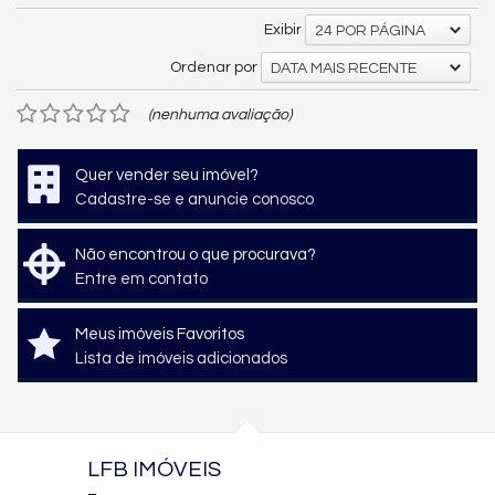
Exibir
24 POR PÁGINA
Ordenar por
DATA MAIS RECENTE
(nenhuma avaliação)
Quer vender seu imóvel?
Cadastre-se e anuncie conosco
Não encontrou o que procurava?
Entre em contato
Meus imóveis Favoritos
Lista de imóveis adicionados
LFB IMÓVEIS