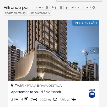
Filtrando por:
venda
Itajaí
praia brava de itajaí
apartamento
remover todos
ALTO PADRÃO
ITAJAÍ -
PRAIA BRAVA DE ITAJAÍ
#843
Apartamento no Edifício Meraki
3
4
2
200,
m²
126,
m²
0
0