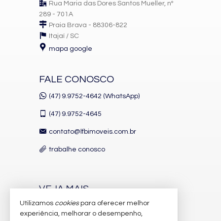
Rua Maria das Dores Santos Mueller, nº
289 - 701A
Praia Brava - 88306-822
Itajaí /
SC
mapa google
FALE CONOSCO
(47) 9.9752-4642 (WhatsApp)
(47)
9.9752-4645
contato@lfbimoveis.com.br
trabalhe conosco
VEJA MAIS
Utilizamos
cookies
para oferecer melhor
receba nosso newsletter
experiência, melhorar o desempenho,