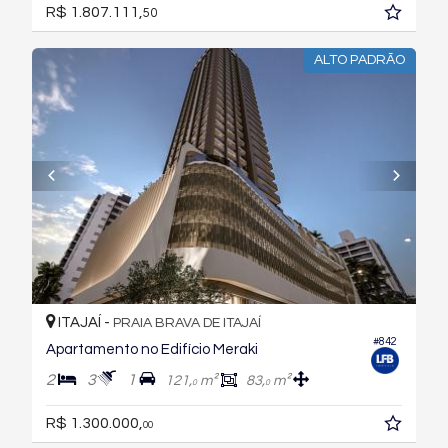
R$ 1.807.111,
50
ALTO PADRÃO
ITAJAÍ -
PRAIA BRAVA DE ITAJAÍ
#842
Apartamento no Edifício Meraki
2
3
1
121,
m²
83,
m²
0
0
R$ 1.300.000,
00