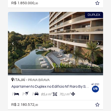
R$ 1.850.000,
00
DUPLEX
ITAJAÍ -
PRAIA BRAVA
#1.251
Apartamento Duplex no Edifício Nf Raro By Sierra
1
1
1
85,
m²
70,
m²
6
2
R$ 2.180.572,
00