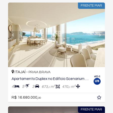
FRENTE MAR
ITAJAÍ -
PRAIA BRAVA
#894
Apartamento Duplex no Edifício Scenarium Brava Norte
4
5
3
673,
m²
470,
m²
0
0
R$ 16.680.000,
00
FRENTE MAR