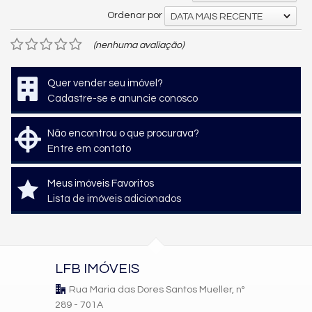
Ordenar por
DATA MAIS RECENTE
(nenhuma avaliação)
Quer vender seu imóvel?
Cadastre-se e anuncie conosco
Não encontrou o que procurava?
Entre em contato
Meus imóveis Favoritos
Lista de imóveis adicionados
LFB IMÓVEIS
Rua Maria das Dores Santos Mueller, nº
289 - 701A