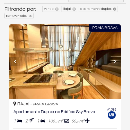
Filtrando por:
venda
Itajaí
apartamento duplex
remover todos
PRAIA BRAVA
ITAJAÍ -
PRAIA BRAVA
#1.396
Apartamento Duplex no Edifício Sky Brava
1
2
1
100,
m²
59,
m²
0
0