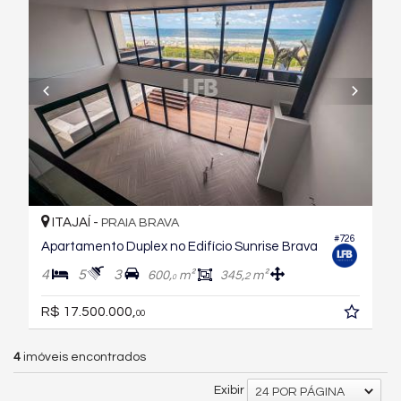
ITAJAÍ -
PRAIA BRAVA
#726
Apartamento Duplex no Edifício Sunrise Brava
4
5
3
600,
m²
345,
m²
2
0
R$ 17.500.000,
00
4
imóveis encontrados
Exibir
24 POR PÁGINA