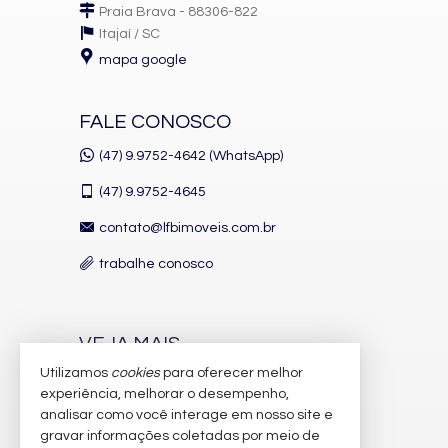
Praia Brava - 88306-822
Itajaí /
SC
mapa google
FALE CONOSCO
(47) 9.9752-4642 (WhatsApp)
(47)
9.9752-4645
contato@lfbimoveis.com.br
trabalhe conosco
VEJA MAIS
Utilizamos
cookies
para oferecer melhor
receba nosso newsletter
experiência, melhorar o desempenho,
indicadores financeiros
analisar como você interage em nosso site e
gravar informações coletadas por meio de