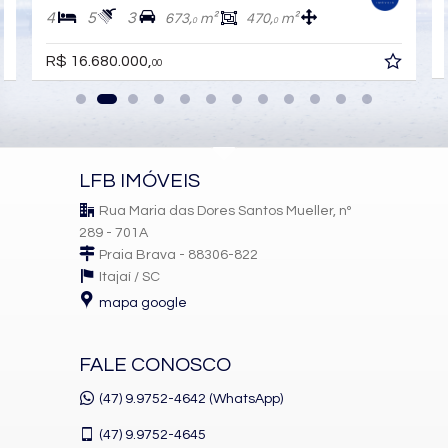
4
5
3
673,
m²
470,
m²
0
0
R$ 16.680.000,
00
LFB IMÓVEIS
Rua Maria das Dores Santos Mueller, nº
289 - 701A
Praia Brava - 88306-822
Itajaí /
SC
mapa google
FALE CONOSCO
(47) 9.9752-4642 (WhatsApp)
(47)
9.9752-4645