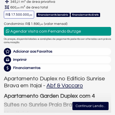
345,
m² de área privativa
21
600,
m² de área total
00
R$ 17.500.000,
financiamento bancário
financiamento direto
00
Condomínio: R$ 1.890,
(valor mensal)
00
Agendar Visita com Fernando Butzge
Os preços, disponibilidades e condições de pagamento poderão ser alterados sem prévia
comunicação.
Adicionar aos Favoritos
Imprimir
Financiamentos
Apartamento Duplex no Edifício Sunrise
Brava em Itajaí -
Abf & Vaccaro
Apartamento Garden Duplex com 4
Suítes no Sunrise Praia Brava – Frente
Continuar Lendo...
Mar, Itajaí