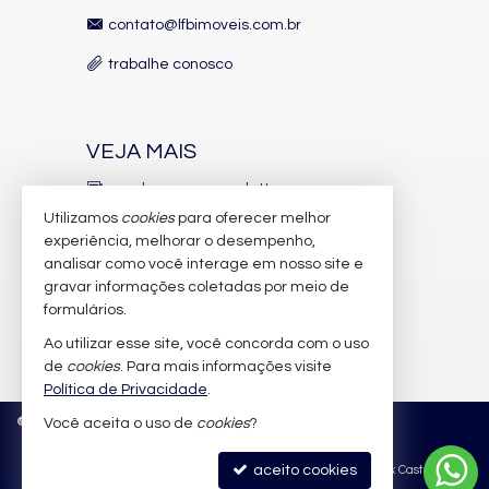
contato@lfbimoveis.com.br
trabalhe conosco
VEJA MAIS
receba nosso newsletter
Utilizamos
cookies
para oferecer melhor
indicadores financeiros
experiência, melhorar o desempenho,
analisar como você interage em nosso site e
cadastre seu imóvel
gravar informações coletadas por meio de
imóveis favoritos
formulários.
Ao utilizar esse site, você concorda com o uso
mapa de imóveis
de
cookies
. Para mais informações visite
Política de Privacidade
.
©
2026
CRECI/SC 6.388-J
Política de Privacidade
Você aceita o uso de
cookies
?
aceito cookies
Site para imobiliárias
: Castel Digital