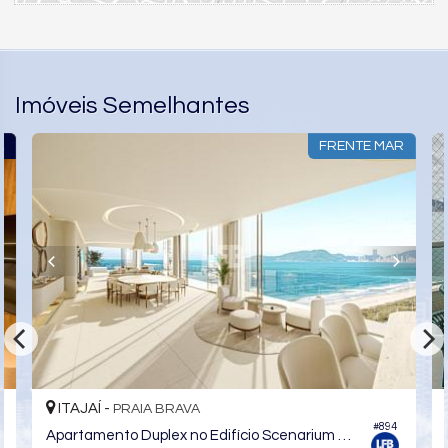
Imóveis Semelhantes
A
FRENTE MAR
ITAJAÍ -
PRAIA BRAVA
6
#894
Apartamento Duplex no Edifício Scenarium Brava Norte