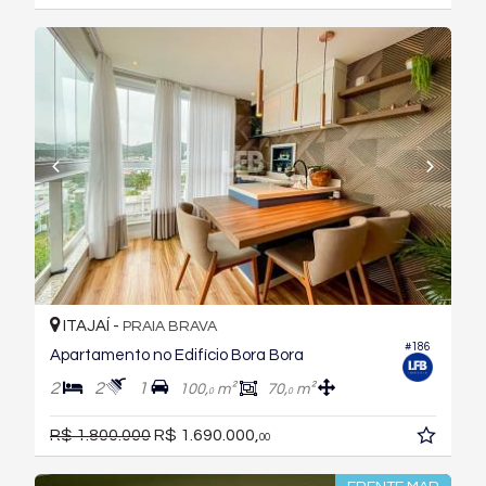
ITAJAÍ -
PRAIA BRAVA
#186
Apartamento no Edifício Bora Bora
2
2
1
100,
m²
70,
m²
0
0
R$ 1.800.000
R$ 1.690.000,
00