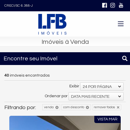
CRECI/SC 6.388-J
Imóveis à Venda
Encontre seu Imóvel
40
imóveis encontrados
Exibir
24 POR PÁGINA
Ordenar por
DATA MAIS RECENTE
Filtrando por:
venda
com desconto
remover todos
VISTA MAR