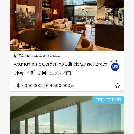
ITAJAÍ -
PRAIA BRAVA
#1.381
Apartamento Garden no Edifício Sunset Brava
3
4
2
250,
m²
0
R$ 7.000.000
R$ 4.500.000,
00
FRENTE MAR