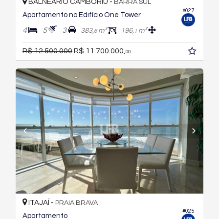
BALNEÁRIO CAMBORIÚ -
BARRA SUL
#027
Apartamento no Edifício One Tower
4
5
3
383,
m²
196,
m²
6
1
R$ 12.500.000
R$ 11.700.000,
00
ITAJAÍ -
PRAIA BRAVA
#025
Apartamento