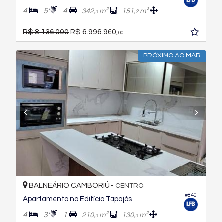
4
5
4
342,
m²
151,
m²
2
0
R$ 8.136.000
R$ 6.996.960,
00
PRÓXIMO AO MAR
BALNEÁRIO CAMBORIÚ -
CENTRO
#840
Apartamento no Edifício Tapajós
4
3
1
210,
m²
130,
m²
0
0