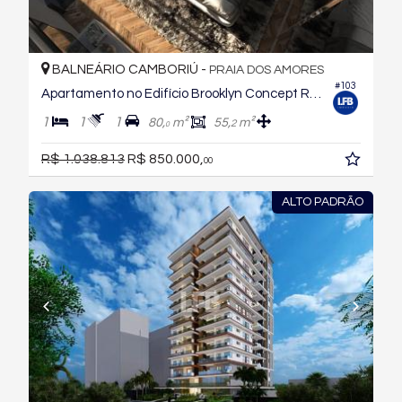
BALNEÁRIO CAMBORIÚ -
PRAIA DOS AMORES
#103
Apartamento no Edifício Brooklyn Concept Residences
1
1
1
80,
m²
55,
m²
2
0
R$ 1.038.813
R$ 850.000,
00
ALTO PADRÃO