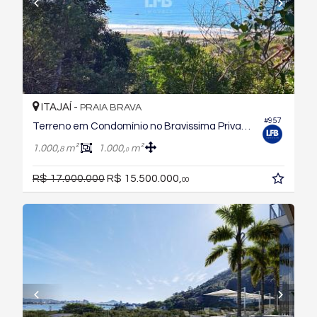
ITAJAÍ -
PRAIA BRAVA
#957
Terreno em Condomínio no Bravissima Private Residence
1.000,
m²
1.000,
m²
8
0
R$ 17.000.000
R$ 15.500.000,
00