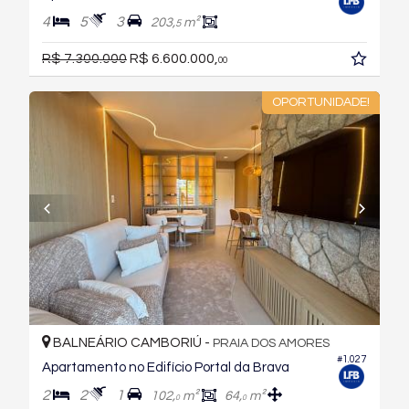
4
5
3
203,
m²
5
R$ 7.300.000
R$ 6.600.000,
00
OPORTUNIDADE!
BALNEÁRIO CAMBORIÚ -
PRAIA DOS AMORES
#1.027
Apartamento no Edifício Portal da Brava
2
2
1
102,
m²
64,
m²
0
0