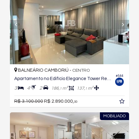
BALNEÁRIO CAMBORIÚ -
CENTRO
#544
Apartamento no Edifício Elegance Tower Residence
3
4
2
186,
m²
137,
m²
1
1
R$ 3.100.000
R$ 2.890.000,
00
MOBILIADO