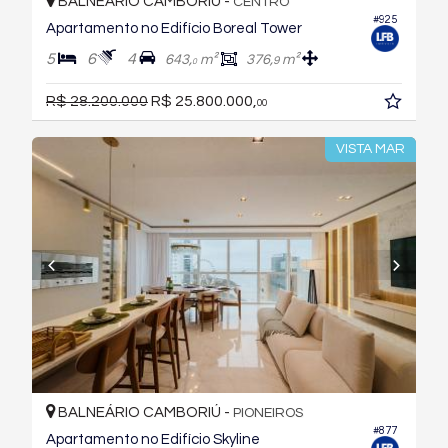
BALNEÁRIO CAMBORIÚ -
CENTRO
#925
Apartamento no Edifício Boreal Tower
5
6
4
643,
m²
376,
m²
9
0
R$ 28.200.000
R$ 25.800.000,
00
VISTA MAR
BALNEÁRIO CAMBORIÚ -
PIONEIROS
#877
Apartamento no Edifício Skyline