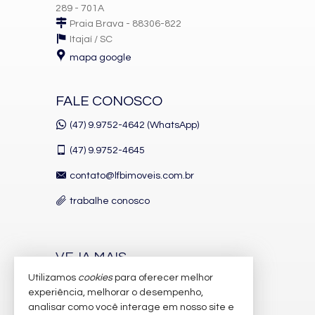
289 - 701A
Praia Brava - 88306-822
Itajaí /
SC
mapa google
FALE CONOSCO
(47) 9.9752-4642 (WhatsApp)
(47)
9.9752-4645
contato@lfbimoveis.com.br
trabalhe conosco
VEJA MAIS
Utilizamos
cookies
para oferecer melhor
receba nosso newsletter
experiência, melhorar o desempenho,
indicadores financeiros
analisar como você interage em nosso site e