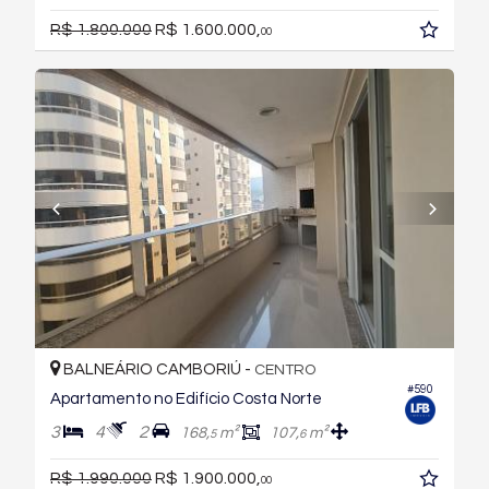
R$ 1.800.000
R$ 1.600.000,
00
BALNEÁRIO CAMBORIÚ -
CENTRO
#590
Apartamento no Edifício Costa Norte
3
4
2
168,
m²
107,
m²
5
6
R$ 1.990.000
R$ 1.900.000,
00