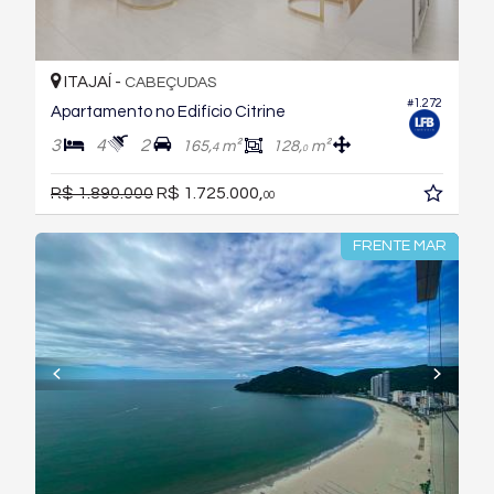
ITAJAÍ -
CABEÇUDAS
#1.272
Apartamento no Edifício Citrine
3
4
2
165,
m²
128,
m²
4
0
R$ 1.890.000
R$ 1.725.000,
00
FRENTE MAR