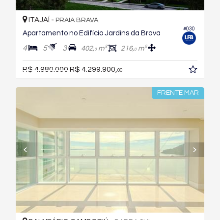
ITAJAÍ -
PRAIA BRAVA
#030
Apartamento no Edifício Jardins da Brava
4
5
3
402,
m²
216,
m²
0
0
R$ 4.980.000
R$ 4.299.900,
00
FRENTE MAR