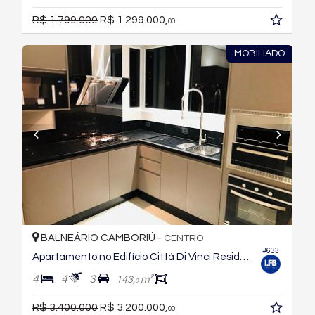
R$ 1.799.000
R$ 1.299.000,
00
MOBILIADO
BALNEÁRIO CAMBORIÚ -
CENTRO
#633
Apartamento no Edifício Cittá Di Vinci Residenze
4
4
3
143,
m²
0
R$ 3.400.000
R$ 3.200.000,
00