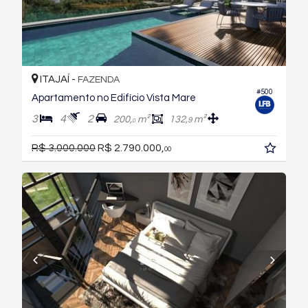
ITAJAÍ -
FAZENDA
#500
Apartamento no Edifício Vista Mare
3
4
2
200,
m²
132,
m²
9
0
R$ 3.000.000
R$ 2.790.000,
00