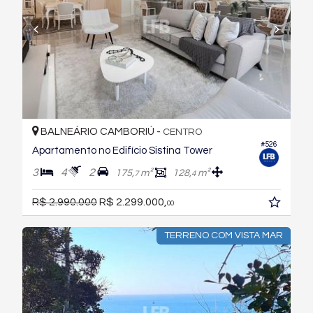
BALNEÁRIO CAMBORIÚ -
CENTRO
#526
Apartamento no Edifício Sistina Tower
3
4
2
175,
m²
128,
m²
7
4
R$ 2.990.000
R$ 2.299.000,
00
TERRENO COM VISTA MAR