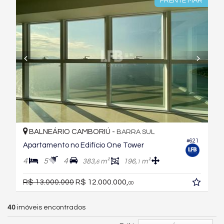
FRENTE MAR
BALNEÁRIO CAMBORIÚ -
BARRA SUL
#621
Apartamento no Edifício One Tower
4
5
4
383,
m²
196,
m²
6
1
R$ 13.000.000
R$ 12.000.000,
00
40
imóveis encontrados