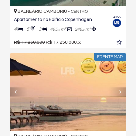
BALNEÁRIO CAMBORIÚ -
CENTRO
#955
Apartamento no Edifício Copenhagen
4
5
3
495,
m²
248,
m²
0
0
R$ 17.850.000
R$ 17.250.000,
00
FRENTE MAR