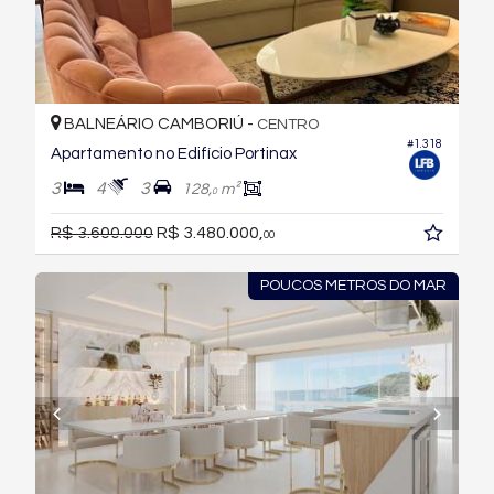
BALNEÁRIO CAMBORIÚ -
CENTRO
#1.318
Apartamento no Edifício Portinax
3
4
3
128,
m²
0
R$ 3.600.000
R$ 3.480.000,
00
POUCOS METROS DO MAR