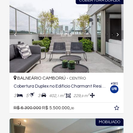
COBERTURA DUPLEX
BALNEÁRIO CAMBORIÚ -
CENTRO
#585
Cobertura Duplex no Edifício Charmant Residence
3
5
3
402,
m²
229,
m²
1
9
R$ 6.300.000
R$ 5.500.000,
00
MOBILIADO