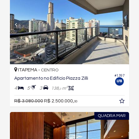
ITAPEMA -
CENTRO
#1.397
Apartamento no Edifício Piazza Zilli
4
5
3
138,
m²
0
R$ 3.080.000
R$ 2.500.000,
00
QUADRA MAR