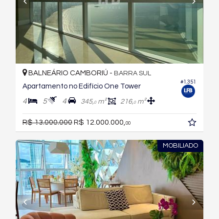
BALNEÁRIO CAMBORIÚ -
BARRA SUL
#1.351
Apartamento no Edifício One Tower
4
5
4
345,
m²
216,
m²
0
0
R$ 13.000.000
R$ 12.000.000,
00
MOBILIADO