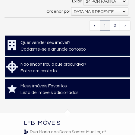
Exibir
24 POR PÁGINA
Ordenar por
DATA MAIS RECENTE
‹
1
2
›
Quer vender seu imóvel?
Cadastre-se e anuncie conosco
Não encontrou o que procurava?
Entre em contato
Meus imóveis Favoritos
Lista de imóveis adicionados
LFB IMÓVEIS
Rua Maria das Dores Santos Mueller, nº