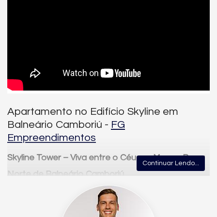
Apartamento no Edifício Skyline em
Balneário Camboriú -
FG
Empreendimentos
Skyline Tower – Viva entre o Céu e o Mar na Barra
Continuar Lendo...
Norte de Balneário Camboriú
A apenas
200 metros do mar
, o
Skyline Tower
é um convite para
quem deseja morar com elegância, praticidade e contato com
a natureza, em uma das regiões mais desejadas da cidade.