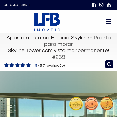
CRECI/SC 6.388-J
Apartamento no Edifício Skyline
- Pronto
para morar
Skyline Tower com vista mar permanente!
#239
5
/
5
(
1
avaliação)