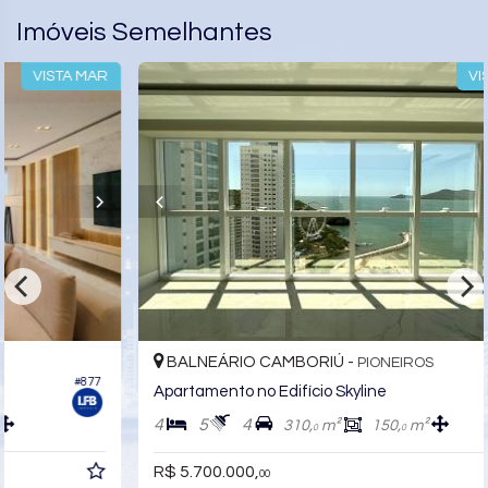
Pet Place
Espaço Zen
Imóveis Semelhantes
Pìscina Térmica
Box de Praia
R
VISTA MAR
Hall Decorado e Mobiliado
Acessibilidade para PNE
Hidromassagem
BALNEÁRIO CAMBORIÚ -
PIONEIROS
#878
Apartamento no Edifício Skyline
4
5
4
310,
m²
150,
m²
0
0
R$ 5.700.000,
00