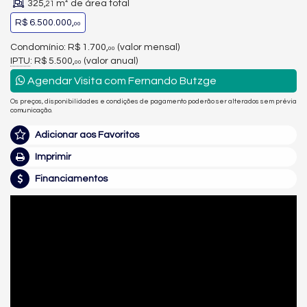
325,
m² de área total
21
R$ 6.500.000,
00
Condomínio: R$ 1.700,
(valor mensal)
00
IPTU
: R$ 5.500,
(valor anual)
00
Agendar Visita com Fernando Butzge
Os preços, disponibilidades e condições de pagamento poderão ser alterados sem prévia
comunicação.
Adicionar aos Favoritos
Imprimir
Financiamentos