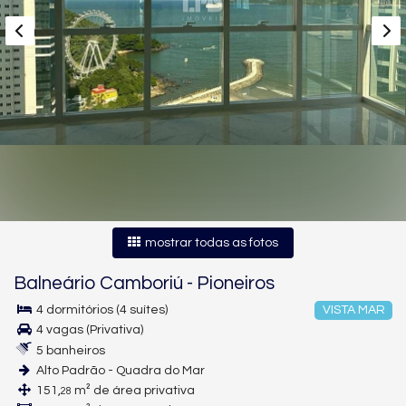
mostrar todas as fotos
Balneário Camboriú
-
Pioneiros
4 dormitórios (4 suítes)
VISTA MAR
4 vagas (Privativa)
5 banheiros
Alto Padrão - Quadra do Mar
151,
m² de área privativa
28