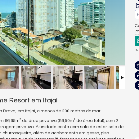
R
Co
I
Os
al
e Resort em Itajaí
 Brava, em Itajaí, a menos de 200 metros do mar.
m 66,95m² de área privativa (86,50m² de área total), com 2
garagem privativa. A unidade conta com sala de estar, sala de
m churrasqueira, além de acabamento em gesso, piso