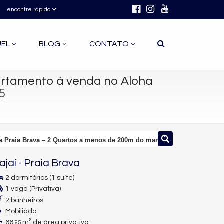
encontre rápido
UEL
BLOG
CONTATO
rtamento à venda no Aloha
5
a Praia Brava – 2 Quartos a menos de 200m do mar
tajaí
-
Praia Brava
2 dormitórios (1 suíte)
1 vaga (Privativa)
2 banheiros
Mobiliado
66,
m² de área privativa
95