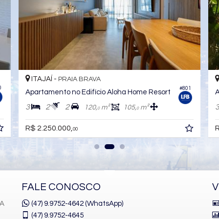
ITAJAÍ -
PRAIA BRAVA
0
#801
Apartamento no Edifício Aloha Home Resort
A
3
2
2
120,
m²
105,
m²
0
0
R$ 2.250.000,
R
00
FALE CONOSCO
V
1A
(47) 9.9752-4642 (WhatsApp)
(47)
9.9752-4645