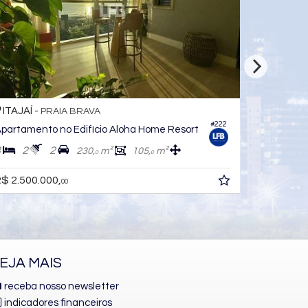
ITAJAÍ -
ITAJAÍ -
PRAIA BRAVA
#222
partamento no Edifício Aloha Home Resort
Apartamen
3
2
2
4
6
230,
m²
105,
m²
0
0
R$ 12.150
$ 2.500.000,
00
EJA MAIS
receba nosso newsletter
indicadores financeiros