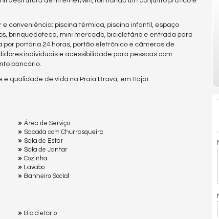
fraestrutura de internet/wifi, formando um conjunto prático e
 conveniência: piscina térmica, piscina infantil, espaço
gos, brinquedoteca, mini mercado, bicicletário e entrada para
 por portaria 24 horas, portão eletrônico e câmeras de
idores individuais e acessibilidade para pessoas com
nto bancário.
 qualidade de vida na Praia Brava, em Itajaí.
Área de Serviço
Sacada com Churrasqueira
Sala de Estar
Sala de Jantar
Cozinha
Lavabo
Banheiro Social
Bicicletário