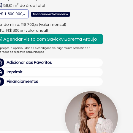
86,
m² de área total
50
$ 1.600.000,
financiamento bancário
00
ndomínio: R$ 700,
(valor mensal)
00
PTU
: R$ 800,
(valor anual)
00
Agendar Visita com Savicky Baretta Araujo
 preços, disponibilidades e condições de pagamento poderão ser
terados sem prévia comunicação.
Adicionar aos Favoritos
Imprimir
Financiamentos