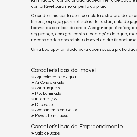
laminado, ar condicionado, aquecimento de água e in
confortável para morar perto da praia.
O condomínio conta com completa estrutura de lazer e
fitness, espaço gourmet, salão de festas, sala de jo
banhistas com box de praia. A segurança é reforçada
segurança, com gás central, captação de água, med
necessidades especiais. O imóvel aceita financiame
Uma boa oportunidade para quem busca praticidade e
Características do Imóvel
Aquecimento de Água
Ar Condicionado
Churrasqueira
Piso Laminado
Internet / WiFi
Decorado
Acabamento em Gesso
Móveis Planejados
Características do Empreendimento
Sala de Jogos