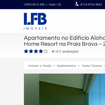
CRECI/SC 6.388-J
- Itajaí /
SC
(47)
9.9752-4642
Apartamento no Edifício Aloh
Home Resort na Praia Brava –
4
/
5
(
1
avaliação)
Imóveis à Venda
Apartamentos
Santa Catarina