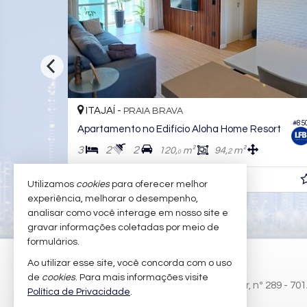
ITAJAÍ -
PRAIA BRAVA
#85
#909
sort
Apartamento no Edifício Aloha Home Resort
3
2
2
120,
m²
94,
m²
2
0
R$ 2.200.000,
00
Utilizamos
cookies
para oferecer melhor
experiência, melhorar o desempenho,
analisar como você interage em nosso site e
gravar informações coletadas por meio de
formulários.
LFB IMÓVEIS
Ao utilizar esse site, você concorda com o uso
de
cookies
. Para mais informações visite
Rua Maria das Dores Santos Mueller, nº 289 - 70
Política de Privacidade
.
Praia Brava - 88306-822