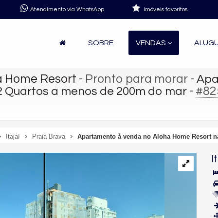
Atendimento via WhatsApp
imóveis favoritos
SOBRE
VENDAS
ALUG
a Home Resort
- Pronto para morar
-
Apa
-
#82
 2 Quartos a menos de 200m do mar
Itajaí
Praia Brava
Apartamento à venda no Aloha Home Resort n
I