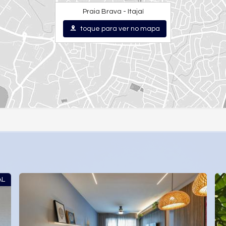
Praia Brava - Itajaí
toque para ver no mapa
AL