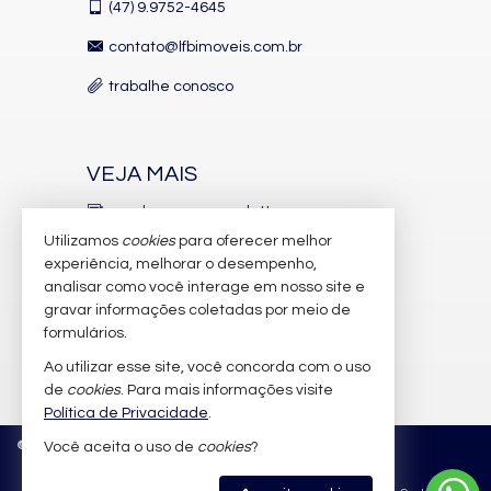
(47)
9.9752-4645
contato@lfbimoveis.com.br
trabalhe conosco
VEJA MAIS
receba nosso newsletter
Utilizamos
cookies
para oferecer melhor
indicadores financeiros
experiência, melhorar o desempenho,
analisar como você interage em nosso site e
cadastre seu imóvel
gravar informações coletadas por meio de
imóveis favoritos
formulários.
Ao utilizar esse site, você concorda com o uso
mapa de imóveis
de
cookies
. Para mais informações visite
Política de Privacidade
.
©
2026
CRECI/SC 6.388-J
Política de Privacidade
Você aceita o uso de
cookies
?