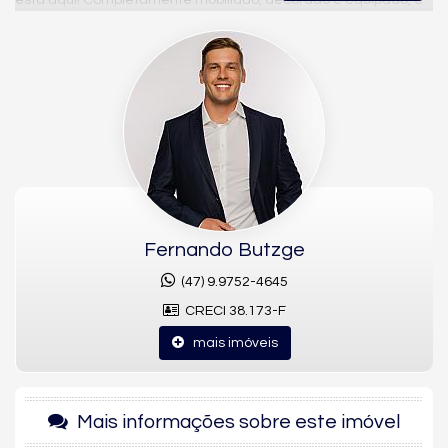
está aqui! Completamente mobiliado, decorado e equipado, e
a menos de 200 metros do ma da Praia Brava, esse
apartamento vai encantar a você e sua família.
Agenda agora mesmo uma visita e venha viver os melhores
dias ao lado do mar!
O Apartamento: - 3 dormitórios sendo 1 suíte - Mobiliado,
decorado e equipado - 105m² privativos - 2 vagas de garagens
privativas - Living integrado - Sala de estar - Sala de jantar -
Cozinha - Banheiro - Área de serviço
- Condomínio possui área de lazer completa: piscina aquecida,
Fernando Butzge
piscina infantil aquecida, academia, sala de yoga, mercadinho,
vestiários, 3 salões de festas (sendo um gourmet com
(47) 9.9752-4645
churrasqueira e outro infantil), brinquedoteca, 2 salas de jogos.
CRECI 38.173-F
* Valores sujeitos à alteração sem aviso prévio.
mais imóveis
Características do Imóvel
Aquecimento de Água
Ar Condicionado
Mais informações sobre este imóvel
Churrasqueira
Piso Laminado