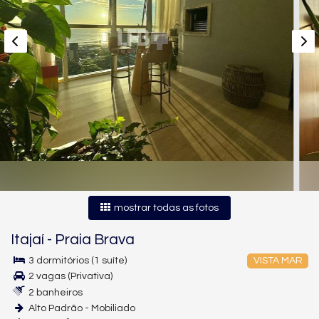
mostrar todas as fotos
Itajaí
-
Praia Brava
3 dormitórios (1 suíte)
VISTA MAR
2 vagas (Privativa)
2 banheiros
Alto Padrão - Mobiliado