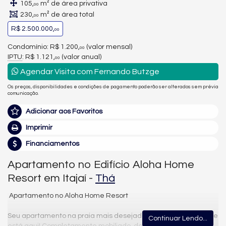
105,
m² de área privativa
00
230,
m² de área total
00
R$ 2.500.000,
00
Condomínio: R$ 1.200,
(valor mensal)
00
IPTU
: R$ 1.121,
(valor anual)
00
Agendar Visita com Fernando Butzge
Os preços, disponibilidades e condições de pagamento poderão ser alterados sem prévia
comunicação.
Adicionar aos Favoritos
Imprimir
Financiamentos
Apartamento no Edifício Aloha Home
Resort em Itajaí -
Thá
Apartamento no Aloha Home Resort
Seu apartamento na praia mais desejada do litoral catarinense
Continuar Lendo...