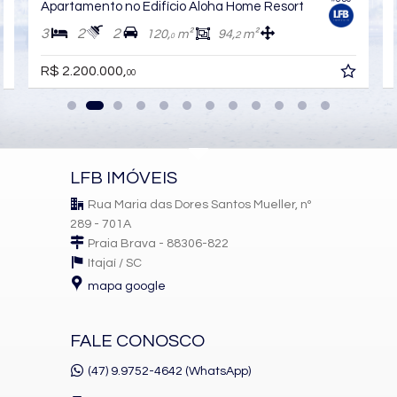
Apartamento no Edifício Aloha Home Resort
3
2
2
120,
m²
94,
m²
2
0
R$ 2.200.000,
00
LFB IMÓVEIS
Rua Maria das Dores Santos Mueller, nº
289 - 701A
Praia Brava - 88306-822
Itajaí /
SC
mapa google
FALE CONOSCO
(47) 9.9752-4642 (WhatsApp)