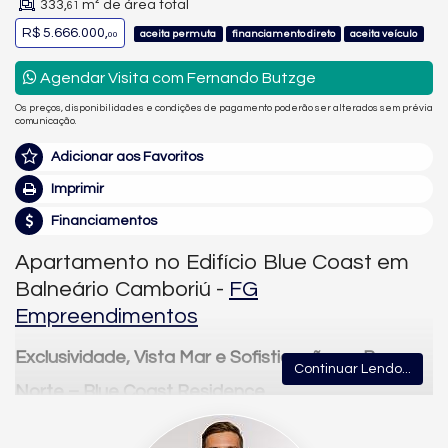
333,
m² de área total
61
R$ 5.666.000,
aceita permuta
financiamento direto
aceita veículo
00
Agendar Visita com Fernando Butzge
Os preços, disponibilidades e condições de pagamento poderão ser alterados sem prévia
comunicação.
Adicionar aos Favoritos
Imprimir
Financiamentos
Apartamento no Edifício Blue Coast em
Balneário Camboriú -
FG
Empreendimentos
Exclusividade, Vista Mar e Sofisticação na Barra
Continuar Lendo...
Norte – Blue Coast Residence
Você merece viver onde a natureza encontra o alto padrão.
Este
apartamento exclusivo no Blue Coast Residence
ocupa