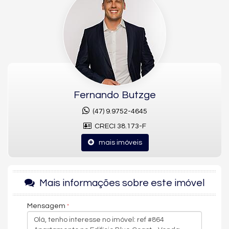
um andar inteiro e oferece uma vista livre para o mar e o verde
da charmosa
Barra Norte
, a região mais valorizada de
Balneário Camboriú, ao lado da
FG Big Wheel
e do Deck do
Pontal Norte.
Com
165m² privativos
, este imóvel impressiona com
4 suítes
,
3
vagas de garagem
, living espaçoso e acabamentos de alto
padrão. Um projeto pensado para quem busca conforto,
privacidade e um visual incomparável.
Fernando Butzge
💎
Destaques do Imóvel
(47) 9.9752-4645
Vista panorâmica para o mar e área verde
CRECI 38.173-F
4 suítes
mais imóveis
165m² de área privativa
3 vagas de garagem
1 apartamento por andar
Mais informações sobre este imóvel
Condição de pagamento facilitada
Mensagem
🏢
Infraestrutura completa do empreendimento:
Piscina adulto e infantil