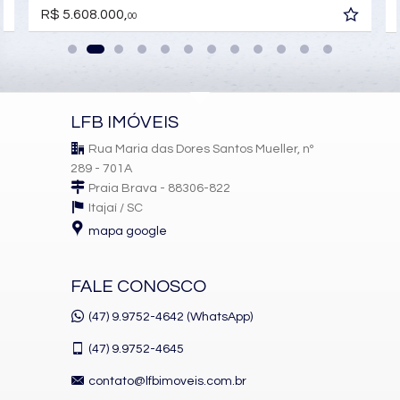
Gás Central
R$ 5.608.000,
Elevador
00
Pet Place
Pìscina Térmica
Entrada para Banhistas
Box de Praia
Hall Decorado e Mobiliado
Infra para Veículos Elétricos
LFB IMÓVEIS
Acessibilidade para PNE
Hidromassagem
Rua Maria das Dores Santos Mueller, nº
289 - 701A
Praia Brava - 88306-822
Itajaí /
SC
mapa google
FALE CONOSCO
(47) 9.9752-4642 (WhatsApp)
(47)
9.9752-4645
contato@lfbimoveis.com.br