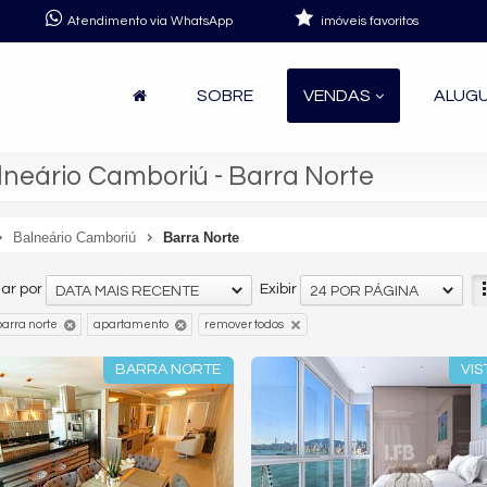
Atendimento via WhatsApp
imóveis favoritos
SOBRE
VENDAS
ALUG
eário Camboriú - Barra Norte
Balneário Camboriú
Barra Norte
ar por
Exibir
DATA MAIS RECENTE
24 POR PÁGINA
arra norte
apartamento
remover todos
BARRA NORTE
VIS