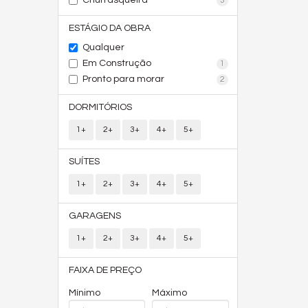
Churrasqueira
3
ESTÁGIO DA OBRA
Qualquer
Em Construção
1
Pronto para morar
2
DORMITÓRIOS
1+
2+
3+
4+
5+
SUÍTES
1+
2+
3+
4+
5+
GARAGENS
1+
2+
3+
4+
5+
FAIXA DE PREÇO
Mínimo
Máximo