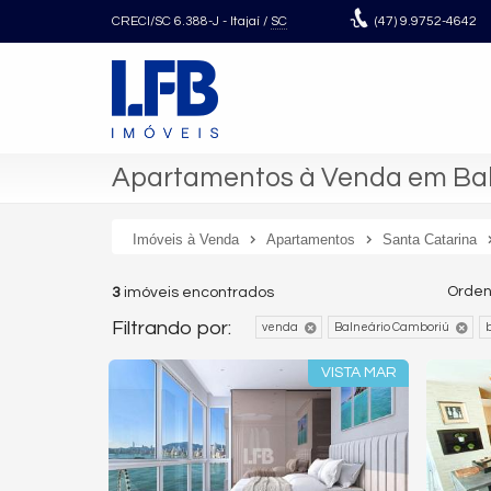
CRECI/SC 6.388-J
- Itajaí /
SC
(47)
9.9752-4642
Apartamentos à Venda em Baln
Imóveis à Venda
Apartamentos
Santa Catarina
Orden
3
imóveis encontrados
Filtrando por:
venda
Balneário Camboriú
b
VISTA MAR