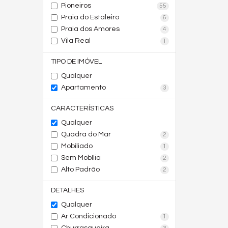
Pioneiros
55
Praia do Estaleiro
6
Praia dos Amores
4
Vila Real
1
TIPO DE IMÓVEL
Qualquer
Apartamento
3
CARACTERÍSTICAS
Qualquer
Quadra do Mar
2
Mobiliado
1
Sem Mobília
2
Alto Padrão
2
DETALHES
Qualquer
Ar Condicionado
1