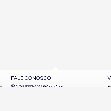
FALE CONOSCO
V
1A
(47) 9.9752-4642 (WhatsApp)
(47)
9.9752-4645
contato@lfbimoveis.com.br
trabalhe conosco