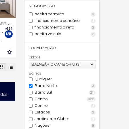
NEGOCIAÇÃO
aceita permuta
3
financiamento bancário
1
A NORTE
financiamento direto
2
#864
nto no Edifício Blue Coast
aceita veículo
2
164,
m²
3
LOCALIZAÇÃO
Cidade
BALNEÁRIO CAMBORIÚ (3)
Bairros
Qualquer
Barra Norte
3
Barra Sul
21
ados
Centro
322
Centro
1
Estados
2
Jardim Iate Clube
1
Nações
9