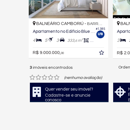
BALNEÁRIO CAMBORIÚ -
BALN
BARRA NORTE
#1.385
Apartamento no Edifício Blue Coast
4
5
3
3
333,
m²
164,
m²
6
3
R$ 9.000.000,
R$ 2.0
00
Orden
3
imóveis encontrados
(nenhuma avaliação)
Quer vender seu imóvel?
Cadastre-se e anuncie
conosco