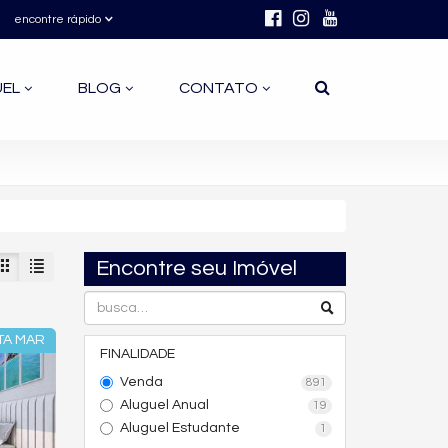
encontre rápido
UEL
BLOG
CONTATO
Encontre seu Imóvel
TA MAR
FINALIDADE
Venda
891
Aluguel Anual
19
Aluguel Estudante
1