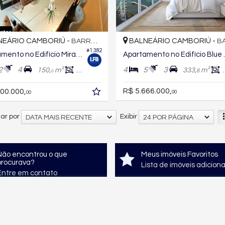
EÁRIO CAMBORIÚ -
BALNEÁRIO CAMBORIÚ -
BARRA NORTE
BARR
#1.382
Apartamento no Edifício Mirante do Atlântico
Apartame
2
4
4
5
3
150,
m²
119,
m²
333,
m²
6
0
0
R$ 5.666.000,
00.000,
00
00
ar por
Exibir
DATA MAIS RECENTE
24 POR PÁGINA
Não encontrou o que
Meus imóveis Favoritos
procurava?
Lista de imóveis adicion
Entre em contato