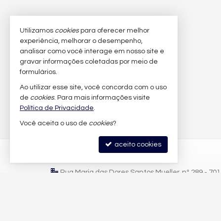
Utilizamos
cookies
para oferecer melhor
experiência, melhorar o desempenho,
analisar como você interage em nosso site e
gravar informações coletadas por meio de
formulários.
Ao utilizar esse site, você concorda com o uso
de
cookies
. Para mais informações visite
Política de Privacidade
.
Você aceita o uso de
cookies
?
aceito cookies
LFB IMÓVEIS
Rua Maria das Dores Santos Mueller, nº 289 - 70
Praia Brava - 88306-822
Itajaí /
SC
mapa google