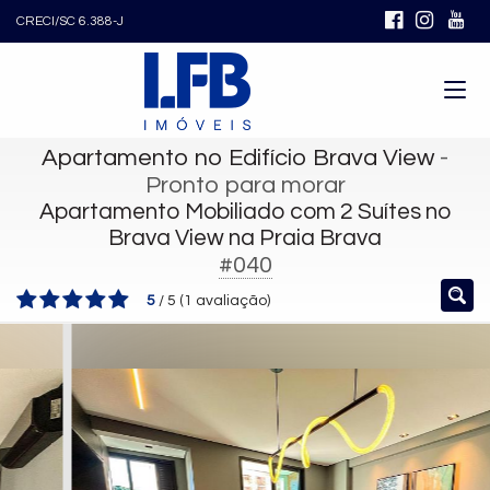
CRECI/SC 6.388-J
Apartamento no Edifício Brava View
-
Pronto para morar
Apartamento Mobiliado com 2 Suítes no
Brava View na Praia Brava
#040
5
/
5
(
1
avaliação)