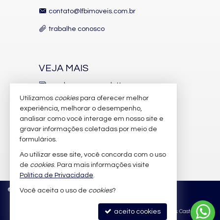
contato@lfbimoveis.com.br
trabalhe conosco
VEJA MAIS
receba nosso newsletter
Utilizamos
cookies
para oferecer melhor
indicadores financeiros
experiência, melhorar o desempenho,
analisar como você interage em nosso site e
cadastre seu imóvel
gravar informações coletadas por meio de
imóveis favoritos
formulários.
Ao utilizar esse site, você concorda com o uso
mapa de imóveis
de
cookies
. Para mais informações visite
Política de Privacidade
.
©
2026
CRECI/SC 6.388-J
Política de Privacidade
Você aceita o uso de
cookies
?
aceito cookies
Site para imobiliárias
: Castel Digital