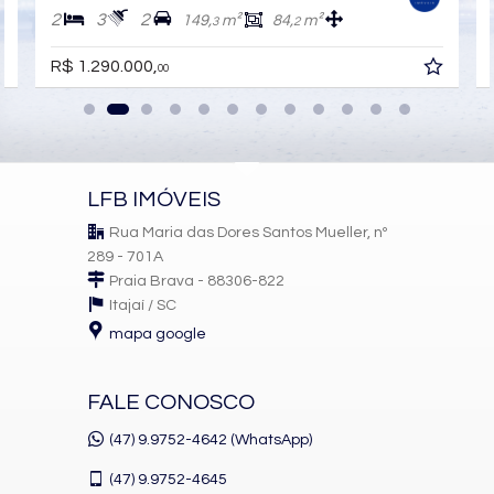
2
3
2
149,
m²
84,
m²
3
2
R$ 1.290.000,
00
LFB IMÓVEIS
Rua Maria das Dores Santos Mueller, nº
289 - 701A
Praia Brava - 88306-822
Itajaí /
SC
mapa google
FALE CONOSCO
(47) 9.9752-4642 (WhatsApp)
(47)
9.9752-4645