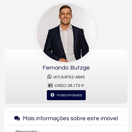
espaço.
São 2 dormitórios, ambos em suíte, além de 3 banheiros e 2
vagas de garagem — uma configuração prática para quem
busca conforto sem abrir mão da praticidade do dia a dia.
O apartamento é entregue mobiliado, pronto para morar ou
para investir, facilitando a rotina de quem deseja usufruir do
imóvel sem complicações.
Localizado na Rua Aririba, na Praia Brava, em Itajaí, este
apartamento de alto padrão está avaliado em R$ 1.150.000,
uma boa oportunidade na região.
Fernando Butzge
(47) 9.9752-4645
CRECI 38.173-F
mais imóveis
Mais informações sobre este imóvel
Mensagem