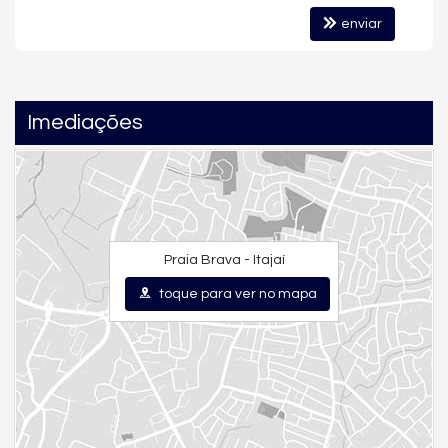
enviar
Imediações
Praia Brava - Itajaí
toque para ver no mapa