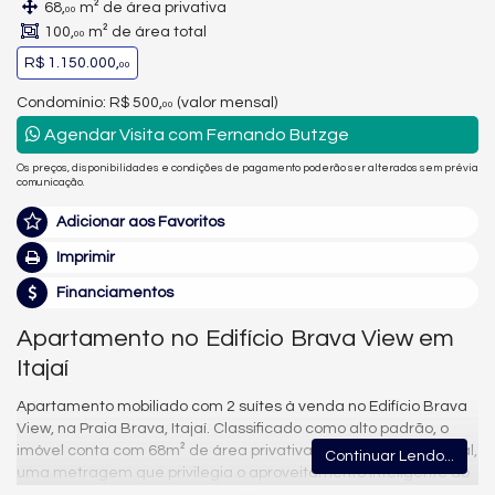
68,
m² de área privativa
00
100,
m² de área total
00
R$ 1.150.000,
00
Condomínio: R$ 500,
(valor mensal)
00
Agendar Visita com Fernando Butzge
Os preços, disponibilidades e condições de pagamento poderão ser alterados sem prévia
comunicação.
Adicionar aos Favoritos
Imprimir
Financiamentos
Apartamento no Edifício Brava View em
Itajaí
Apartamento mobiliado com 2 suítes à venda no Edifício Brava
View, na Praia Brava, Itajaí. Classificado como alto padrão, o
imóvel conta com 68m² de área privativa e 100m² de área total,
Continuar Lendo...
uma metragem que privilegia o aproveitamento inteligente do