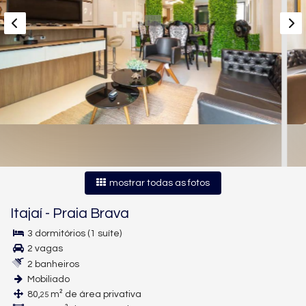
mostrar todas as fotos
Itajaí
-
Praia Brava
3 dormitórios (1 suíte)
2 vagas
2 banheiros
Mobiliado
80,
m² de área privativa
25