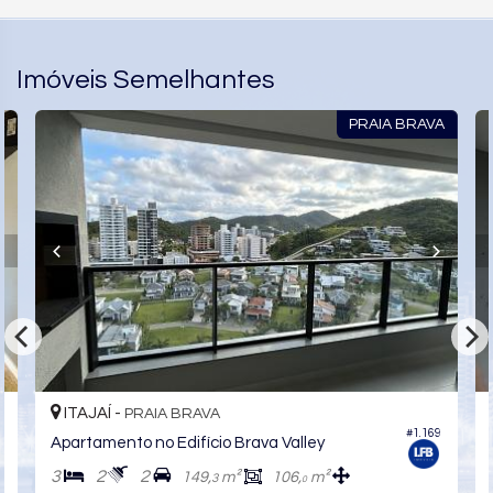
Imóveis Semelhantes
PRAIA BRAVA
ITAJAÍ -
PRAIA BRAVA
#1.169
Apartamento no Edifício Brava Valley
3
2
2
149,
m²
106,
m²
3
0