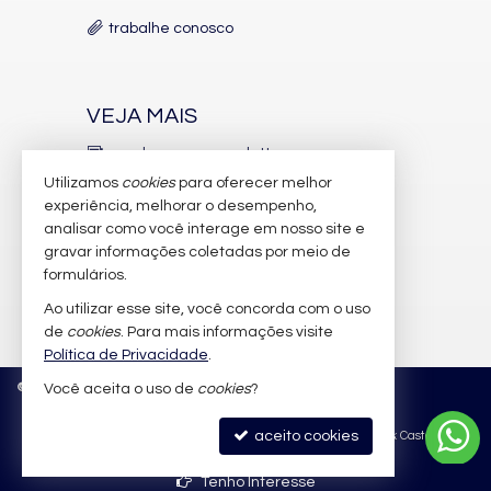
trabalhe conosco
VEJA MAIS
receba nosso newsletter
Utilizamos
cookies
para oferecer melhor
indicadores financeiros
experiência, melhorar o desempenho,
analisar como você interage em nosso site e
cadastre seu imóvel
gravar informações coletadas por meio de
imóveis favoritos
formulários.
Ao utilizar esse site, você concorda com o uso
mapa de imóveis
de
cookies
. Para mais informações visite
Política de Privacidade
.
©
2026
CRECI/SC 6.388-J
Política de Privacidade
Você aceita o uso de
cookies
?
aceito cookies
Site para imobiliárias
: Castel Digital
Tenho Interesse