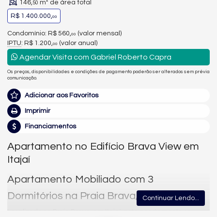
146,
m² de área total
50
R$ 1.400.000,
00
Condomínio: R$ 560,
(valor mensal)
00
IPTU
: R$ 1.200,
(valor anual)
00
Agendar Visita com Gabriel Roberto Capra
Os preços, disponibilidades e condições de pagamento poderão ser alterados sem prévia
comunicação.
Adicionar aos Favoritos
Imprimir
Financiamentos
Apartamento no Edifício Brava View em
Itajaí
Apartamento Mobiliado com 3
Dormitórios na Praia Brava, Itajaí
Continuar Lendo...
Localizado na Praia Brava, em Itajaí, este apartamento no