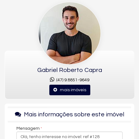
Edifício Brava View está pronto para morar e totalmente
mobiliado. São 80,25 m² privativos (146,50 m² de área total), com
3 dormitórios, sendo 1 suíte, 2 banheiros e 2 vagas de garagem.
Ambientes do apartamento
Sala de estar e sala de jantar
Cozinha
Lavabo
Sacada com churrasqueira
Área de serviço
Gabriel Roberto Capra
Acabamentos e conforto
(47) 9.8851-9649
Acabamento em gesso
Piso porcelanato
mais imóveis
Móveis planejados
Ar-condicionado
Aquecimento de água
Mais informações sobre este imóvel
Estrutura do empreendimento
Mensagem
O condomínio oferece piscina, salão de festas, sala de jogos,
brinquedoteca e entrada para banhistas, além de câmeras de