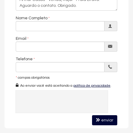
✔ 4 suítes com vista mar
✔ 4 vagas de garagem
✔ 323m² de área privativa
Nome Completo
✔ Pé-direito interno de 3,30m
✔ SPA aquecido privativo em todas as unidades
✔ Personal System: opções de personalização de planta
Email
O empreendimento contempla:
01 Garden Duplex
04 unidades tipo
Telefone
01 rooftop exclusivo
A primeira cobertura rooftop da Praia Brava
*
campos obrigatórios
Um projeto para quem busca
apartamento de luxo frente mar
Ao enviar você está aceitando a
política de privacidade
.
na Praia Brava
com arquitetura autoral e metragem generosa.
✨ Design, Paisagismo e Experiência
Sensorial
enviar
O conceito vai além da arquitetura. O BRAVO é uma