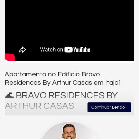
Apartamento no Edifício Bravo
Residences By Arthur Casas em Itajaí
🌊 BRAVO RESIDENCES BY
ARTHUR CASAS
Continuar Lendo...
Frente Mar na Praia Brava – Itajaí/SC
Exclusividade Absoluta para Apenas 6 Famílias