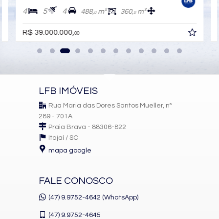
4
5
4
488,
m²
360,
m²
0
0
📍 Localização Privilegiada na Praia Brava
R$ 39.000.000,
00
Situado em terreno de esquina frente mar, no coração da Praia
Brava, o BRAVO proporciona acesso direto ao melhor da região:
Alta gastronomia
Beach clubs
LFB IMÓVEIS
Natureza preservada
Rua Maria das Dores Santos Mueller, nº
289 - 701A
Valorização imobiliária constante
Praia Brava - 88306-822
Para quem busca
apartamento frente mar na Praia Brava com
Itajaí /
SC
4 suítes e 4 vagas
, o BRAVO representa o que há de mais
mapa google
exclusivo e raro no mercado.
FALE CONOSCO
🔎 Palavras que definem o BRAVO
(47) 9.9752-4642 (WhatsApp)
Arquitetura autoral.
Exclusividade.
(47)
9.9752-4645