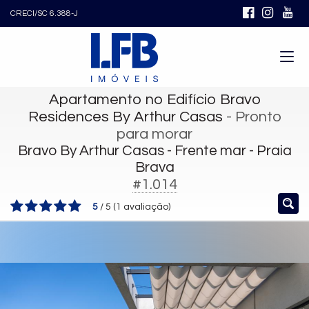
CRECI/SC 6.388-J
Apartamento no Edifício Bravo
Residences By Arthur Casas
- Pronto
para morar
Bravo By Arthur Casas - Frente mar - Praia
Brava
#1.014
5
/
5
(
1
avaliação)