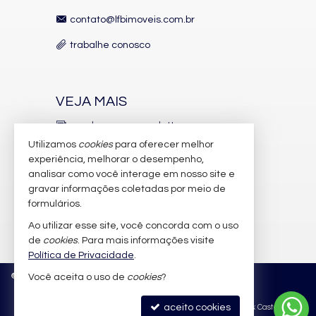
Frente mar.
Alto padrão.
contato@lfbimoveis.com.br
Design assinado.
Praia Brava.
trabalhe conosco
O
Bravo Residences by Arthur Casas
não é apenas um
VEJA MAIS
endereço — é uma afirmação de estilo, identidade e
sofisticação para poucos.
receba nosso newsletter
Agende uma apresentação exclusiva e descubra o privilégio de
Utilizamos
cookies
para oferecer melhor
viver em um dos empreendimentos mais icônicos da Praia
indicadores financeiros
experiência, melhorar o desempenho,
Brava.
analisar como você interage em nosso site e
cadastre seu imóvel
gravar informações coletadas por meio de
Características do Imóvel
imóveis favoritos
formulários.
Área de Serviço
Ao utilizar esse site, você concorda com o uso
mapa de imóveis
Dependência de Empregada
Living
de
cookies
. Para mais informações visite
Piscina Privativa
Política de Privacidade
.
Sacada / Varanda
©
2026
CRECI/SC 6.388-J
Política de Privacidade
Você aceita o uso de
cookies
?
Sala de Estar
Sala de Jantar
Cozinha
aceito cookies
Site para imobiliárias
: Castel Digital
Cozinha Americana