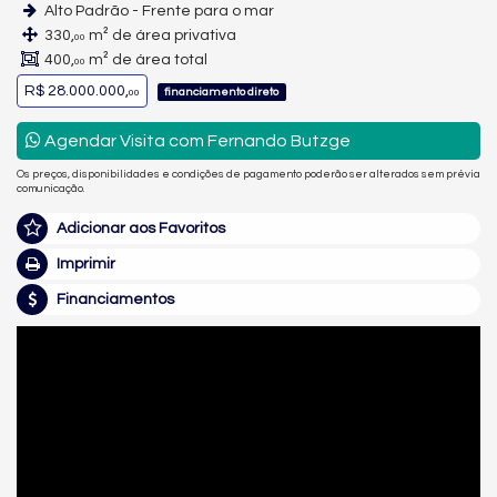
Alto Padrão - Frente para o mar
330,
m² de área privativa
00
400,
m² de área total
00
R$ 28.000.000,
financiamento direto
00
Agendar Visita com Fernando Butzge
Os preços, disponibilidades e condições de pagamento poderão ser alterados sem prévia
comunicação.
Adicionar aos Favoritos
Imprimir
Financiamentos