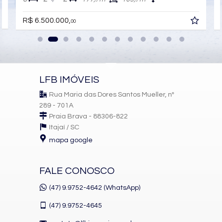
0
0
Quadra de tênis
R$ 6.500.000,
Sala de pilates e functional
00
Área de caminhada entre a mata
Gastronomia e entretenimento
Restaurante com vista panorâmica
LFB IMÓVEIS
Cave gourmet
Rua Maria das Dores Santos Mueller, nº
Salão de festas
289 - 701A
Espaço gourmet
Praia Brava - 88306-822
Itajaí /
SC
Lounge e rooftop com vista para o mar
mapa google
Família e convivência
Cinema
FALE CONOSCO
Sala de jogos
(47) 9.9752-4642 (WhatsApp)
Playground
(47)
9.9752-4645
Brinquedoteca