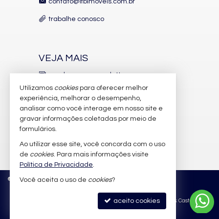
contato@lfbimoveis.com.br
Espaço teen
trabalhe conosco
Facilidades
Heliponto
Portaria e segurança 24 h
VEJA MAIS
Acesso controlado
receba nosso newsletter
Box de praia
Utilizamos
cookies
para oferecer melhor
indicadores financeiros
Carregadores para elétricos
experiência, melhorar o desempenho,
analisar como você interage em nosso site e
cadastre seu imóvel
Automação predial
gravar informações coletadas por meio de
imóveis favoritos
A localização do Bravíssima Private
formulários.
Ao utilizar esse site, você concorda com o uso
Residence
mapa de imóveis
de
cookies
. Para mais informações visite
A Praia Brava é um dos destinos mais valorizados de Santa
Política de Privacidade
.
Catarina: moderna, sofisticada, com infraestrutura completa e
©
2026
CRECI/SC 6.388-J
Política de Privacidade
Você aceita o uso de
cookies
?
um lifestyle que mistura natureza, gastronomia, esporte e vida
noturna.
aceito cookies
Site para imobiliárias
: Castel Digital
Pontos próximos: