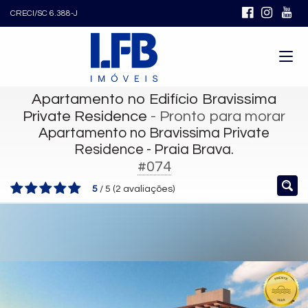
CRECI/SC 6.388-J
Apartamento no Edifício Bravissima
Private Residence
- Pronto para morar
Apartamento no Bravissima Private
Residence - Praia Brava.
#074
5
/
5
(
2
avaliações)