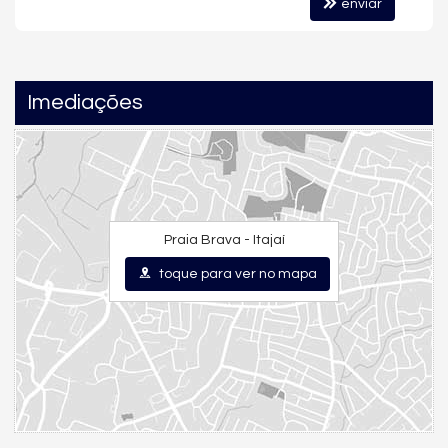
enviar
Esquadrias amplas com brises inteligentes
Fechadura eletrônica
Rebaixo em gesso
Imediações
Preparação completa para automação de iluminação, som
e climatização
Tecnologia e sustentabilidade
Aquecimento de água
Infraestrutura para carros elétricos
Praia Brava - Itajaí
Medidores individuais
toque para ver no mapa
Sistemas que reduzem impacto ambiental
Lazer do Condomínio Bravíssima, Itajaí
O Bravíssima tem uma das áreas de lazer mais completas da
região, reunindo infraestrutura de resort e experiências
exclusivas com:
Piscinas (mais de 1.400 m²)