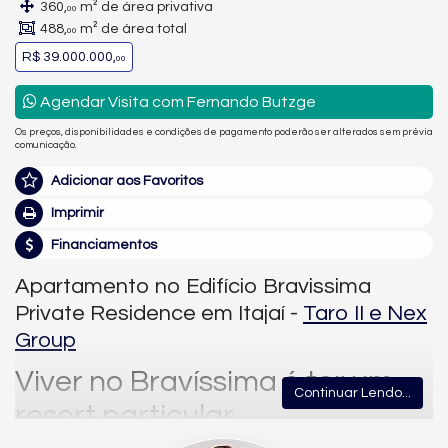
360,
m² de área privativa
00
488,
m² de área total
00
R$ 39.000.000,
00
Agendar Visita com Fernando Butzge
Os preços, disponibilidades e condições de pagamento poderão ser alterados sem prévia
comunicação.
Adicionar aos Favoritos
Imprimir
Financiamentos
Apartamento no Edifício Bravissima
Private Residence em Itajaí -
Taro II e Nex
Group
Viver no Bravíssima é ter um
Continuar Lendo...
resort particular