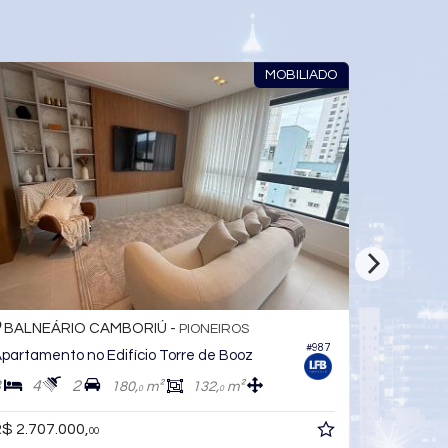
MOBILIADO
O CAMBORIÚ -
BALNEÁRIO CAMBO
PIONEIROS
#987
no Edifício Torre de Booz
Apartamento no Edifí
2
3
4
3
180,
m²
132,
m²
270,
0
0
0,
R$ 3.200.000,
00
00