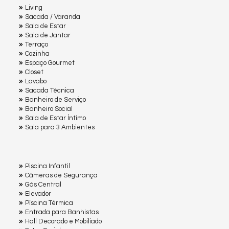
Living
Sacada / Varanda
Sala de Estar
Sala de Jantar
Terraço
Cozinha
Espaço Gourmet
Closet
Lavabo
Sacada Técnica
Banheiro de Serviço
Banheiro Social
Sala de Estar Íntimo
Sala para 3 Ambientes
Piscina Infantil
Câmeras de Segurança
Gás Central
Elevador
Pìscina Térmica
Entrada para Banhistas
Hall Decorado e Mobiliado