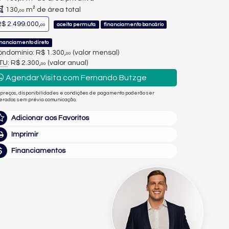
130,
m² de área total
00
$ 2.499.000,
aceita permuta
financiamento bancário
00
inanciamento direto
ndomínio: R$ 1.300,
(valor mensal)
00
PTU
: R$ 2.300,
(valor anual)
00
Agendar Visita com Fernando Butzge
 preços, disponibilidades e condições de pagamento poderão ser
terados sem prévia comunicação.
Adicionar aos Favoritos
Imprimir
Financiamentos