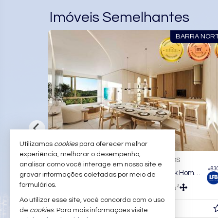
Imóveis Semelhantes
BARRA NORTE
Utilizamos
cookies
para oferecer melhor
experiência, melhorar o desempenho,
BALNEÁRIO CAMBORIÚ -
B
PIONEIROS
analisar como você interage em nosso site e
#830
Apartamento no Edifício Garden Park Home Club
gravar informações coletadas por meio de
formulários.
3
4
2
3
206,
m²
122,
m²
1
0
Ao utilizar esse site, você concorda com o uso
R$ 2.477.000,
R$ 
de
cookies
. Para mais informações visite
00